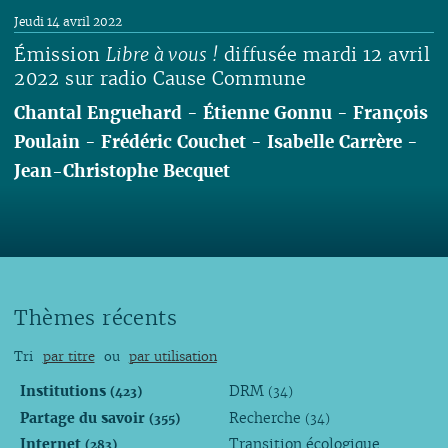
Lire
Jeudi 14 avril 2022
Émission
Libre à vous !
diffusée mardi 12 avril
2022 sur radio Cause Commune
Chantal Enguehard
-
Étienne Gonnu
-
François
Poulain
-
Frédéric Couchet
-
Isabelle Carrère
-
Jean-Christophe Becquet
Lire
Thèmes récents
Tri
par titre
ou
par utilisation
Institutions
DRM
(423)
(34)
Partage du savoir
Recherche
(355)
(34)
Internet
Transition écologique
(283)