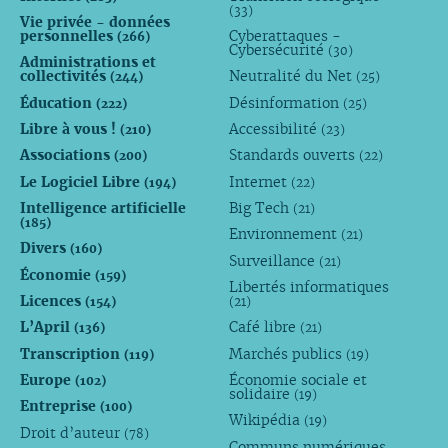
(33)
Vie privée - données
personnelles
Cyberattaques -
(266)
Cybersécurité
(30)
Administrations et
collectivités
Neutralité du Net
(244)
(25)
Éducation
Désinformation
(222)
(25)
Libre à vous !
Accessibilité
(210)
(23)
Associations
Standards ouverts
(200)
(22)
Le Logiciel Libre
Internet
(194)
(22)
Intelligence artificielle
Big Tech
(21)
(185)
Environnement
(21)
Divers
(160)
Surveillance
(21)
Économie
(159)
Libertés informatiques
Licences
(154)
(21)
L’April
Café libre
(136)
(21)
Transcription
Marchés publics
(119)
(19)
Europe
Économie sociale et
(102)
solidaire
(19)
Entreprise
(100)
Wikipédia
(19)
Droit d’auteur
(78)
Communs numériques