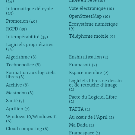
Libre en Fête
(10)
(44)
Vote électronique
Informatique déloyale
(10)
(43)
OpenStreetMap
(10)
Promotion
(40)
Écosystème numérique
RGPD
(9)
(39)
Téléphonie mobile
Interopérabilité
(9)
(35)
Logiciels propriétaires
(34)
Algorithme
Enshittification
(8)
(2)
Technopolice
Framasoft
(8)
(2)
Formation aux logiciels
Espace membre
(2)
libres
(8)
Logiciels libres de dessin
Archive
et de retouche d’image
(8)
(2)
Mastodon
(8)
Pacte du Logiciel Libre
Santé
(7)
(2)
Aprilien
TAFTA
(7)
(2)
Windows 10/Windows 11
Au cœur de l’April
(2)
(6)
Ma Dada
(2)
Cloud computing
(6)
Framaspace
(1)