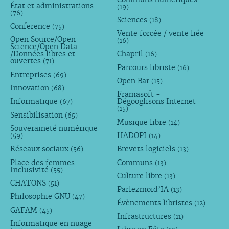
État et administrations
(19)
(76)
Sciences
(18)
Conference
(75)
Vente forcée / vente liée
Open Source/Open
(16)
Science/Open Data
/Données libres et
Chapril
(16)
ouvertes
(71)
Parcours libriste
(16)
Entreprises
(69)
Open Bar
(15)
Innovation
(68)
Framasoft -
Informatique
Dégooglisons Internet
(67)
(15)
Sensibilisation
(65)
Musique libre
(14)
Souveraineté numérique
HADOPI
(59)
(14)
Réseaux sociaux
Brevets logiciels
(56)
(13)
Place des femmes -
Communs
(13)
Inclusivité
(55)
Culture libre
(13)
CHATONS
(51)
Parlezmoid’IA
(13)
Philosophie GNU
(47)
Évènements libristes
(12)
GAFAM
(45)
Infrastructures
(11)
Informatique en nuage