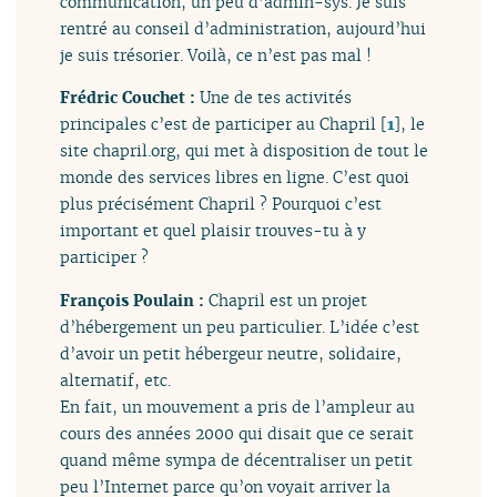
communication, un peu d’admin-sys. Je suis
rentré au conseil d’administration, aujourd’hui
je suis trésorier. Voilà, ce n’est pas mal !
Frédric Couchet :
Une de tes activités
principales c’est de participer au Chapril
[
1
]
, le
site chapril.org, qui met à disposition de tout le
monde des services libres en ligne. C’est quoi
plus précisément Chapril ? Pourquoi c’est
important et quel plaisir trouves-tu à y
participer ?
François Poulain :
Chapril est un projet
d’hébergement un peu particulier. L’idée c’est
d’avoir un petit hébergeur neutre, solidaire,
alternatif, etc.
En fait, un mouvement a pris de l’ampleur au
cours des années 2000 qui disait que ce serait
quand même sympa de décentraliser un petit
peu l’Internet parce qu’on voyait arriver la