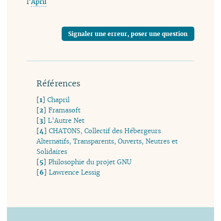
l’
April
Signaler une erreur, poser une question
Références
[
1
]
Chapril
[
2
]
Framasoft
[
3
]
L’Autre Net
[
4
]
CHATONS, Collectif des Hébergeurs
Alternatifs, Transparents, Ouverts, Neutres et
Solidaires
[
5
]
Philosophie du projet GNU
[
6
]
Lawrence Lessig