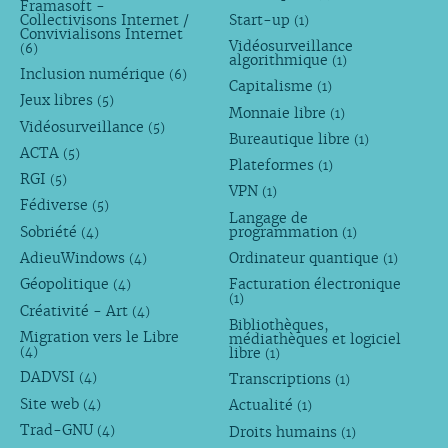
Framasoft -
Collectivisons Internet /
Start-up
(1)
Convivialisons Internet
Vidéosurveillance
(6)
algorithmique
(1)
Inclusion numérique
(6)
Capitalisme
(1)
Jeux libres
(5)
Monnaie libre
(1)
Vidéosurveillance
(5)
Bureautique libre
(1)
ACTA
(5)
Plateformes
(1)
RGI
(5)
VPN
(1)
Fédiverse
(5)
Langage de
Sobriété
programmation
(4)
(1)
AdieuWindows
Ordinateur quantique
(4)
(1)
Géopolitique
Facturation électronique
(4)
(1)
Créativité - Art
(4)
Bibliothèques,
Migration vers le Libre
médiathèques et logiciel
libre
(4)
(1)
DADVSI
Transcriptions
(4)
(1)
Site web
Actualité
(4)
(1)
Trad-GNU
Droits humains
(4)
(1)