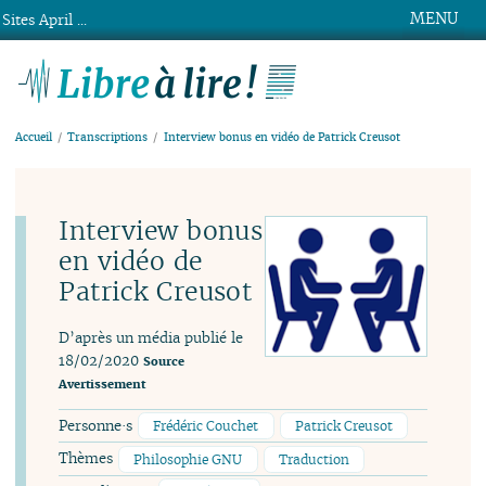
MENU
Sites April ...
Libre à lire !
Accueil
Transcriptions
Interview bonus en vidéo de Patrick Creusot
Interview bonus
en vidéo de
Patrick Creusot
D’après un média publié le
18/02/2020
Source
Avertissement
Personne·s
Frédéric Couchet
Patrick Creusot
Thèmes
Philosophie GNU
Traduction