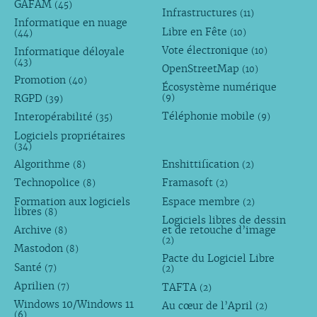
GAFAM
(45)
Infrastructures
(11)
Informatique en nuage
Libre en Fête
(10)
(44)
Vote électronique
Informatique déloyale
(10)
(43)
OpenStreetMap
(10)
Promotion
(40)
Écosystème numérique
RGPD
(9)
(39)
Téléphonie mobile
Interopérabilité
(9)
(35)
Logiciels propriétaires
(34)
Algorithme
Enshittification
(8)
(2)
Technopolice
Framasoft
(8)
(2)
Formation aux logiciels
Espace membre
(2)
libres
(8)
Logiciels libres de dessin
Archive
et de retouche d’image
(8)
(2)
Mastodon
(8)
Pacte du Logiciel Libre
Santé
(7)
(2)
Aprilien
TAFTA
(7)
(2)
Windows 10/Windows 11
Au cœur de l’April
(2)
(6)