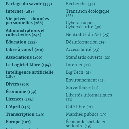
Partage du savoir
Recherche
(355)
(34)
Internet
Transition écologique
(283)
(33)
Vie privée - données
personnelles
Cyberattaques -
(266)
Cybersécurité
(30)
Administrations et
collectivités
Neutralité du Net
(244)
(25)
Éducation
Désinformation
(222)
(25)
Libre à vous !
Accessibilité
(210)
(23)
Associations
Standards ouverts
(200)
(22)
Le Logiciel Libre
Internet
(194)
(22)
Intelligence artificielle
Big Tech
(21)
(185)
Environnement
(21)
Divers
(160)
Surveillance
(21)
Économie
(159)
Libertés informatiques
Licences
(154)
(21)
L’April
Café libre
(136)
(21)
Transcription
Marchés publics
(119)
(19)
Europe
Économie sociale et
(102)
solidaire
(19)