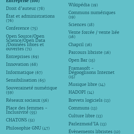
Entreprise
(100)
Wikipédia
(19)
Droit d’auteur
(78)
Communs numériques
État et administrations
(19)
(76)
Sciences
(18)
Conference
(75)
Vente forcée / vente liée
Open Source/Open
(16)
Science/Open Data
/Données libres et
Chapril
(16)
ouvertes
(71)
Parcours libriste
(16)
Entreprises
(69)
Open Bar
(15)
Innovation
(68)
Framasoft -
Informatique
Dégooglisons Internet
(67)
(15)
Sensibilisation
(65)
Musique libre
(14)
Souveraineté numérique
HADOPI
(59)
(14)
Réseaux sociaux
Brevets logiciels
(56)
(13)
Place des femmes -
Communs
(13)
Inclusivité
(55)
Culture libre
(13)
CHATONS
(51)
Parlezmoid’IA
(13)
Philosophie GNU
(47)
Évènements libristes
(12)