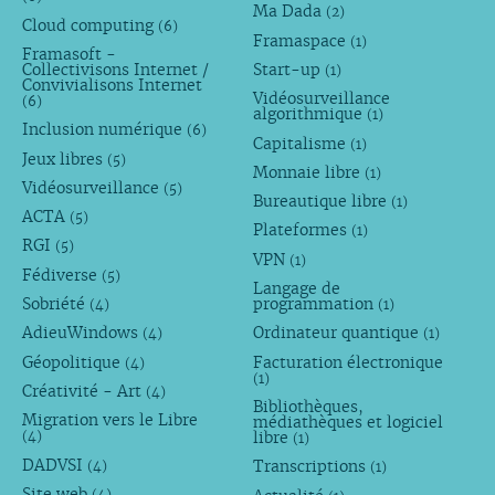
Ma Dada
(2)
Cloud computing
(6)
Framaspace
(1)
Framasoft -
Collectivisons Internet /
Start-up
(1)
Convivialisons Internet
Vidéosurveillance
(6)
algorithmique
(1)
Inclusion numérique
(6)
Capitalisme
(1)
Jeux libres
(5)
Monnaie libre
(1)
Vidéosurveillance
(5)
Bureautique libre
(1)
ACTA
(5)
Plateformes
(1)
RGI
(5)
VPN
(1)
Fédiverse
(5)
Langage de
Sobriété
programmation
(4)
(1)
AdieuWindows
Ordinateur quantique
(4)
(1)
Géopolitique
Facturation électronique
(4)
(1)
Créativité - Art
(4)
Bibliothèques,
Migration vers le Libre
médiathèques et logiciel
libre
(4)
(1)
DADVSI
Transcriptions
(4)
(1)
Site web
(4)