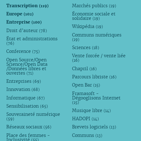
Transcription
Marchés publics
(119)
(19)
Europe
Économie sociale et
(102)
solidaire
(19)
Entreprise
(100)
Wikipédia
(19)
Droit d’auteur
(78)
Communs numériques
État et administrations
(19)
(76)
Sciences
(18)
Conference
(75)
Vente forcée / vente liée
Open Source/Open
(16)
Science/Open Data
/Données libres et
Chapril
(16)
ouvertes
(71)
Parcours libriste
(16)
Entreprises
(69)
Open Bar
(15)
Innovation
(68)
Framasoft -
Informatique
Dégooglisons Internet
(67)
(15)
Sensibilisation
(65)
Musique libre
(14)
Souveraineté numérique
HADOPI
(59)
(14)
Réseaux sociaux
Brevets logiciels
(56)
(13)
Place des femmes -
Communs
(13)
Inclusivité
(55)