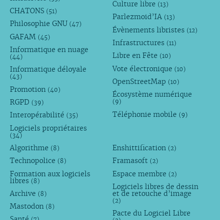
Culture libre
(13)
CHATONS
(51)
Parlezmoid’IA
(13)
Philosophie GNU
(47)
Évènements libristes
(12)
GAFAM
(45)
Infrastructures
(11)
Informatique en nuage
Libre en Fête
(10)
(44)
Vote électronique
Informatique déloyale
(10)
(43)
OpenStreetMap
(10)
Promotion
(40)
Écosystème numérique
RGPD
(9)
(39)
Téléphonie mobile
Interopérabilité
(9)
(35)
Logiciels propriétaires
(34)
Algorithme
Enshittification
(8)
(2)
Technopolice
Framasoft
(8)
(2)
Formation aux logiciels
Espace membre
(2)
libres
(8)
Logiciels libres de dessin
Archive
et de retouche d’image
(8)
(2)
Mastodon
(8)
Pacte du Logiciel Libre
Santé
(7)