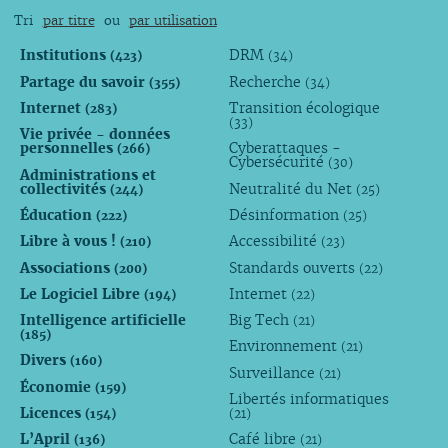
Tri
par titre
ou
par utilisation
Institutions
DRM
(423)
(34)
Partage du savoir
Recherche
(355)
(34)
Internet
Transition écologique
(283)
(33)
Vie privée - données
personnelles
Cyberattaques -
(266)
Cybersécurité
(30)
Administrations et
collectivités
Neutralité du Net
(244)
(25)
Éducation
Désinformation
(222)
(25)
Libre à vous !
Accessibilité
(210)
(23)
Associations
Standards ouverts
(200)
(22)
Le Logiciel Libre
Internet
(194)
(22)
Intelligence artificielle
Big Tech
(21)
(185)
Environnement
(21)
Divers
(160)
Surveillance
(21)
Économie
(159)
Libertés informatiques
Licences
(154)
(21)
L’April
Café libre
(136)
(21)