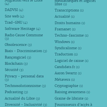
Migration vers le Libre
médiathèques et logiciel
libre
(4)
(1)
DADVSI
Transcriptions
(4)
(1)
Site web
Actualité
(4)
(1)
Trad-GNU
Droits humains
(4)
(1)
Software Heritage
Framanet
(4)
(1)
Radio Cause Commune
Techno-fascisme
(1)
(3)
Windows
(1)
Obsolescence
(3)
Syndicalisme
(1)
Biais - Discrimination
(3)
Traduction
(1)
Rançongiciel
(3)
Logiciel de caisse
(1)
Blockchain
(3)
Candidats.fr
(1)
Sécurité
(3)
Aaron Swartz
(1)
Privacy - personal data
Métavers
(3)
(1)
Technosolutionnisme
Cryptographie
(3)
(1)
Podcasting
Raising awareness
(3)
(1)
Actualité du Libre
Graine de libriste
(3)
(1)
Diversité - Inclusivité
Fournisseurs d’accès à
(3)