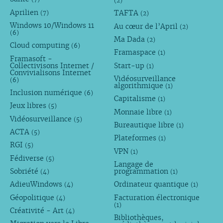
(2)
Aprilien
TAFTA
(7)
(2)
Windows 10/Windows 11
Au cœur de l’April
(2)
(6)
Ma Dada
(2)
Cloud computing
(6)
Framaspace
(1)
Framasoft -
Collectivisons Internet /
Start-up
(1)
Convivialisons Internet
Vidéosurveillance
(6)
algorithmique
(1)
Inclusion numérique
(6)
Capitalisme
(1)
Jeux libres
(5)
Monnaie libre
(1)
Vidéosurveillance
(5)
Bureautique libre
(1)
ACTA
(5)
Plateformes
(1)
RGI
(5)
VPN
(1)
Fédiverse
(5)
Langage de
Sobriété
programmation
(4)
(1)
AdieuWindows
Ordinateur quantique
(4)
(1)
Géopolitique
Facturation électronique
(4)
(1)
Créativité - Art
(4)
Bibliothèques,