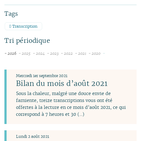
Tags
Transcription
Tri périodique
-
- 2026
- 2025
- 2024
- 2023
- 2022
- 2021
- 2020
août
décembre
décembre
décembre
décembre
novembre
novembre
juillet
novembre
novembre
novembre
novembre
octobre
juin
octobre
octobre
octobre
octobre
septembre
Mercredi 1er septembre 2021
mai
septembre
septembre
septembre
septembre
août
Bilan du mois d’août 2021
avril
août
août
août
août
juillet
Sous la chaleur, malgré une douce envie de
mars
juillet
juillet
juillet
juillet
juin
farniente, treize transcriptions vous ont été
février
juin
juin
juin
juin
avril
offertes à la lecture en ce mois d’août 2021, ce qui
janvier
mai
mai
avril
mai
mars
correspond à 7 heures et 30 (…)
avril
avril
mars
avril
février
mars
mars
février
mars
janvier
février
février
janvier
février
Lundi 2 août 2021