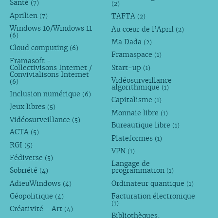
Santé
(7)
(2)
Aprilien
TAFTA
(7)
(2)
Windows 10/Windows 11
Au cœur de l’April
(2)
(6)
Ma Dada
(2)
Cloud computing
(6)
Framaspace
(1)
Framasoft -
Collectivisons Internet /
Start-up
(1)
Convivialisons Internet
Vidéosurveillance
(6)
algorithmique
(1)
Inclusion numérique
(6)
Capitalisme
(1)
Jeux libres
(5)
Monnaie libre
(1)
Vidéosurveillance
(5)
Bureautique libre
(1)
ACTA
(5)
Plateformes
(1)
RGI
(5)
VPN
(1)
Fédiverse
(5)
Langage de
Sobriété
programmation
(4)
(1)
AdieuWindows
Ordinateur quantique
(4)
(1)
Géopolitique
Facturation électronique
(4)
(1)
Créativité - Art
(4)
Bibliothèques,