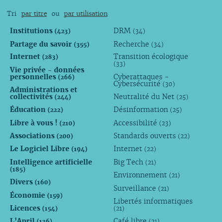
Tri
par titre
ou
par utilisation
Institutions
DRM
(423)
(34)
Partage du savoir
Recherche
(355)
(34)
Internet
Transition écologique
(283)
(33)
Vie privée - données
personnelles
Cyberattaques -
(266)
Cybersécurité
(30)
Administrations et
collectivités
Neutralité du Net
(244)
(25)
Éducation
Désinformation
(222)
(25)
Libre à vous !
Accessibilité
(210)
(23)
Associations
Standards ouverts
(200)
(22)
Le Logiciel Libre
Internet
(194)
(22)
Intelligence artificielle
Big Tech
(21)
(185)
Environnement
(21)
Divers
(160)
Surveillance
(21)
Économie
(159)
Libertés informatiques
Licences
(154)
(21)
L’April
Café libre
(136)
(21)