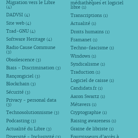
Migration vers le Libre
médiathèques et logiciel
libre
(4)
(1)
DADVSI
Transcriptions
(4)
(1)
Site web
Actualité
(4)
(1)
Trad-GNU
Droits humains
(4)
(1)
Software Heritage
Framanet
(4)
(1)
Radio Cause Commune
Techno-fascisme
(1)
(3)
Windows
(1)
Obsolescence
(3)
Syndicalisme
(1)
Biais - Discrimination
(3)
Traduction
(1)
Rançongiciel
(3)
Logiciel de caisse
(1)
Blockchain
(3)
Candidats.fr
(1)
Sécurité
(3)
Aaron Swartz
(1)
Privacy - personal data
Métavers
(3)
(1)
Technosolutionnisme
Cryptographie
(3)
(1)
Podcasting
Raising awareness
(3)
(1)
Actualité du Libre
Graine de libriste
(3)
(1)
Diversité - Inclusivité
Fournisseurs d’accès à
(3)