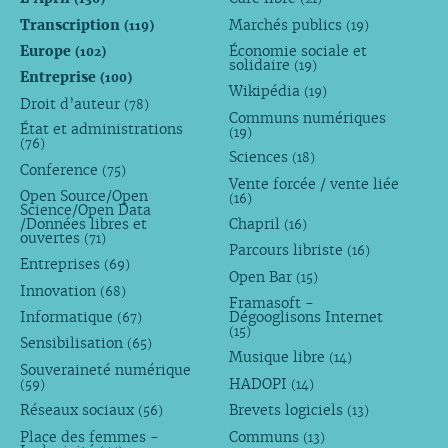
Transcription
Marchés publics
(119)
(19)
Europe
Économie sociale et
(102)
solidaire
(19)
Entreprise
(100)
Wikipédia
(19)
Droit d’auteur
(78)
Communs numériques
État et administrations
(19)
(76)
Sciences
(18)
Conference
(75)
Vente forcée / vente liée
Open Source/Open
(16)
Science/Open Data
/Données libres et
Chapril
(16)
ouvertes
(71)
Parcours libriste
(16)
Entreprises
(69)
Open Bar
(15)
Innovation
(68)
Framasoft -
Informatique
Dégooglisons Internet
(67)
(15)
Sensibilisation
(65)
Musique libre
(14)
Souveraineté numérique
HADOPI
(59)
(14)
Réseaux sociaux
Brevets logiciels
(56)
(13)
Place des femmes -
Communs
(13)