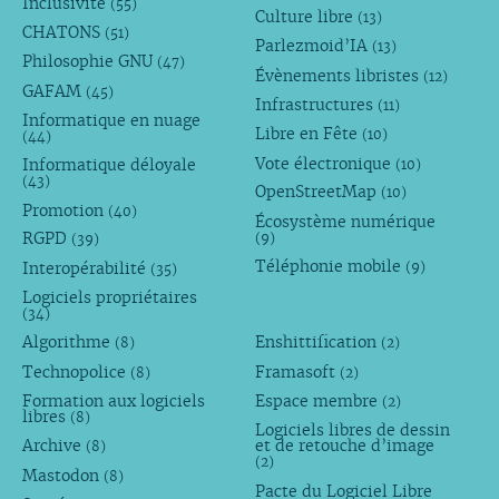
Inclusivité
(55)
Culture libre
(13)
CHATONS
(51)
Parlezmoid’IA
(13)
Philosophie GNU
(47)
Évènements libristes
(12)
GAFAM
(45)
Infrastructures
(11)
Informatique en nuage
Libre en Fête
(10)
(44)
Vote électronique
Informatique déloyale
(10)
(43)
OpenStreetMap
(10)
Promotion
(40)
Écosystème numérique
RGPD
(9)
(39)
Téléphonie mobile
Interopérabilité
(9)
(35)
Logiciels propriétaires
(34)
Algorithme
Enshittification
(8)
(2)
Technopolice
Framasoft
(8)
(2)
Formation aux logiciels
Espace membre
(2)
libres
(8)
Logiciels libres de dessin
Archive
et de retouche d’image
(8)
(2)
Mastodon
(8)
Pacte du Logiciel Libre