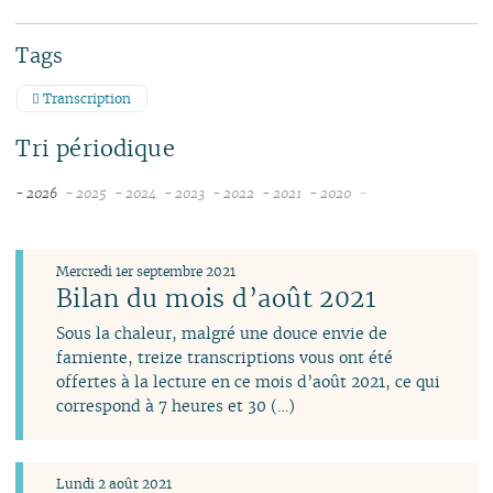
Tags
Transcription
Tri périodique
-
- 2026
- 2025
- 2024
- 2023
- 2022
- 2021
- 2020
août
décembre
décembre
décembre
décembre
novembre
novembre
juillet
novembre
novembre
novembre
novembre
octobre
juin
octobre
octobre
octobre
octobre
septembre
Mercredi 1er septembre 2021
mai
septembre
septembre
septembre
septembre
août
Bilan du mois d’août 2021
avril
août
août
août
août
juillet
Sous la chaleur, malgré une douce envie de
mars
juillet
juillet
juillet
juillet
juin
farniente, treize transcriptions vous ont été
février
juin
juin
juin
juin
avril
offertes à la lecture en ce mois d’août 2021, ce qui
janvier
mai
mai
avril
mai
mars
correspond à 7 heures et 30 (…)
avril
avril
mars
avril
février
mars
mars
février
mars
janvier
février
février
janvier
février
Lundi 2 août 2021