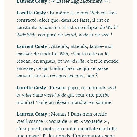
Laurent Costy :
« Easter Egg Zactement » !
Lorette Costy :
Et même si le mot Web est très
contracté, alors que, dans les faits, il est en
constante expansion, il est une ellipse de
World
Wide Web
, composé de
world
,
wide
et de
web
!
Laurent Costy :
Attends, attends, laisse-moi
essayer de traduire.
Web
, c’est la toile ou le
réseau, en anglais, et
world wild
, c’est le monde
sauvage, ce qui traduit bien ce qui se passe
souvent sur les réseaux sociaux, non ?
Lorette Costy :
Presque papa, tu confonds
wild
et
wide
dans
world wide
qui veut dire plutôt
mondial. Toile ou réseau mondial en somme.
Laurent Costy :
Mouais ! Dans mon oreille
vieillissante « wouaïde » et « wouaïde »,
c’est pareil, mais cette toile mondiale est belle
une image ! Et les nœuds d’informations sont