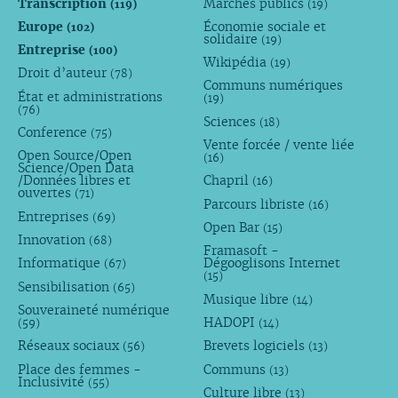
Transcription
Marchés publics
(119)
(19)
Europe
Économie sociale et
(102)
solidaire
(19)
Entreprise
(100)
Wikipédia
(19)
Droit d’auteur
(78)
Communs numériques
État et administrations
(19)
(76)
Sciences
(18)
Conference
(75)
Vente forcée / vente liée
Open Source/Open
(16)
Science/Open Data
/Données libres et
Chapril
(16)
ouvertes
(71)
Parcours libriste
(16)
Entreprises
(69)
Open Bar
(15)
Innovation
(68)
Framasoft -
Informatique
Dégooglisons Internet
(67)
(15)
Sensibilisation
(65)
Musique libre
(14)
Souveraineté numérique
HADOPI
(59)
(14)
Réseaux sociaux
Brevets logiciels
(56)
(13)
Place des femmes -
Communs
(13)
Inclusivité
(55)
Culture libre
(13)