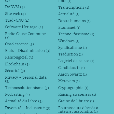
libre
(4)
(1)
DADVSI
Transcriptions
(4)
(1)
Site web
Actualité
(4)
(1)
Trad-GNU
Droits humains
(4)
(1)
Software Heritage
Framanet
(4)
(1)
Radio Cause Commune
Techno-fascisme
(1)
(3)
Windows
(1)
Obsolescence
(3)
Syndicalisme
(1)
Biais - Discrimination
(3)
Traduction
(1)
Rançongiciel
(3)
Logiciel de caisse
(1)
Blockchain
(3)
Candidats.fr
(1)
Sécurité
(3)
Aaron Swartz
(1)
Privacy - personal data
Métavers
(3)
(1)
Technosolutionnisme
Cryptographie
(3)
(1)
Podcasting
Raising awareness
(3)
(1)
Actualité du Libre
Graine de libriste
(3)
(1)
Diversité - Inclusivité
Fournisseurs d’accès à
(3)
Internet associatifs
(1)