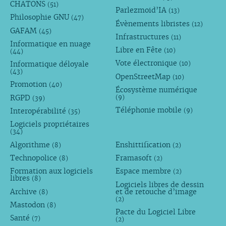
CHATONS
(51)
Parlezmoid’IA
(13)
Philosophie GNU
(47)
Évènements libristes
(12)
GAFAM
(45)
Infrastructures
(11)
Informatique en nuage
Libre en Fête
(10)
(44)
Vote électronique
Informatique déloyale
(10)
(43)
OpenStreetMap
(10)
Promotion
(40)
Écosystème numérique
RGPD
(9)
(39)
Téléphonie mobile
Interopérabilité
(9)
(35)
Logiciels propriétaires
(34)
Algorithme
Enshittification
(8)
(2)
Technopolice
Framasoft
(8)
(2)
Formation aux logiciels
Espace membre
(2)
libres
(8)
Logiciels libres de dessin
Archive
et de retouche d’image
(8)
(2)
Mastodon
(8)
Pacte du Logiciel Libre
Santé
(7)
(2)