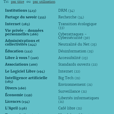
Tri
par titre
ou
par utilisation
Institutions
DRM
(423)
(34)
Partage du savoir
Recherche
(355)
(34)
Internet
Transition écologique
(283)
(33)
Vie privée - données
personnelles
Cyberattaques -
(266)
Cybersécurité
(30)
Administrations et
collectivités
Neutralité du Net
(244)
(25)
Éducation
Désinformation
(222)
(25)
Libre à vous !
Accessibilité
(210)
(23)
Associations
Standards ouverts
(200)
(22)
Le Logiciel Libre
Internet
(194)
(22)
Intelligence artificielle
Big Tech
(21)
(185)
Environnement
(21)
Divers
(160)
Surveillance
(21)
Économie
(159)
Libertés informatiques
Licences
(154)
(21)
L’April
Café libre
(136)
(21)