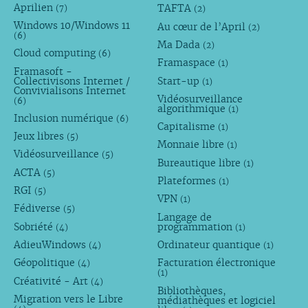
Aprilien
TAFTA
(7)
(2)
Windows 10/Windows 11
Au cœur de l’April
(2)
(6)
Ma Dada
(2)
Cloud computing
(6)
Framaspace
(1)
Framasoft -
Collectivisons Internet /
Start-up
(1)
Convivialisons Internet
Vidéosurveillance
(6)
algorithmique
(1)
Inclusion numérique
(6)
Capitalisme
(1)
Jeux libres
(5)
Monnaie libre
(1)
Vidéosurveillance
(5)
Bureautique libre
(1)
ACTA
(5)
Plateformes
(1)
RGI
(5)
VPN
(1)
Fédiverse
(5)
Langage de
Sobriété
programmation
(4)
(1)
AdieuWindows
Ordinateur quantique
(4)
(1)
Géopolitique
Facturation électronique
(4)
(1)
Créativité - Art
(4)
Bibliothèques,
Migration vers le Libre
médiathèques et logiciel