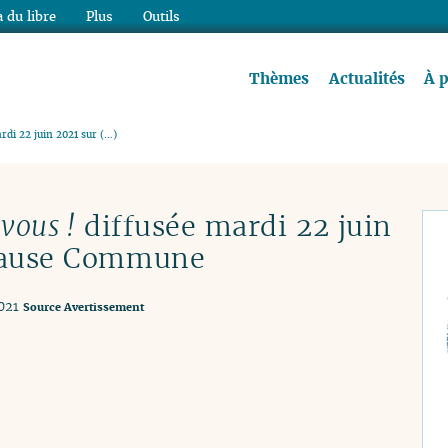
 du libre
Plus
Outils
re à lire !
Thèmes
Actualités
À 
rdi 22 juin 2021 sur (…)
 vous !
diffusée mardi 22 juin
 Cause Commune
021
Source
Avertissement