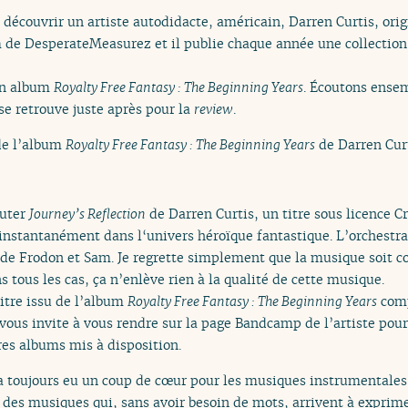
 découvrir un artiste autodidacte, américain, Darren Curtis, orig
de DesperateMeasurez et il publie chaque année une collection d
son album
Royalty Free Fantasy : The Beginning Years
. Écoutons ense
se retrouve juste après pour la
review
.
e l’album
Royalty Free Fantasy : The Beginning Years
de Darren Curt
outer
Journey’s Reflection
de Darren Curtis, un titre sous licence 
instantanément dans l‘univers héroïque fantastique. L’orchestrat
de Frodon et Sam. Je regrette simplement que la musique soit co
s tous les cas, ça n’enlève rien à la qualité de cette musique.
itre issu de l’album
Royalty Free Fantasy : The Beginning Years
comp
ous invite à vous rendre sur la page Bandcamp de l’artiste pou
es albums mis à disposition.
 toujours eu un coup de cœur pour les musiques instrumentales e
t des musiques qui, sans avoir besoin de mots, arrivent à expri