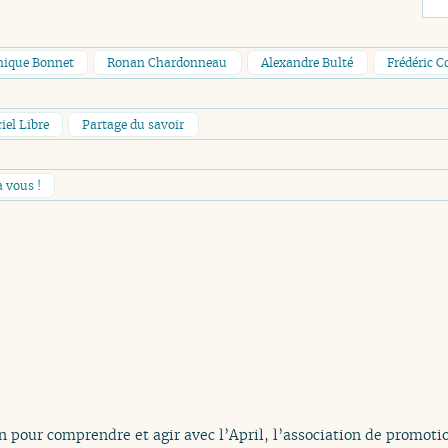
nique Bonnet
Ronan Chardonneau
Alexandre Bulté
Frédéric C
iel Libre
Partage du savoir
à vous !
n pour comprendre et agir avec l’April, l’association de promotio