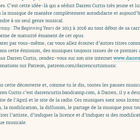
s. C’est cette idée-là qui a séduit Darren Curtis très jeune et l
ans la musique de manière complètement autodidacte et aujourd’h
ndre à un seul genre musical.
ntasy : The Beginning Years
de 2013 à 2016 au tout début de sa car
forme de maturité émanent de cet opus.
tater par vous-même, car vous allez écouter d’autres titres co
ns cette émission, des musiques toujours issues de ce premier
 sur Darren Curtis, rendez-vous sur son site internet
www.darren
donations sur Patreon, patreon.com/darrencurtismusic.
ur cette découverte et, comme tu le dis, toutes les pauses music
en Curtis c’est darrencurtis.bandcamp.com, à Darren, il y a de
ite de l’April et le site de la radio. Ces musiques sont sous lic
n, la modification, la diffusion, le partage de la musique pour to
ter l’artiste, d’indiquer la licence et d’indiquer si des modifica
que musicale.