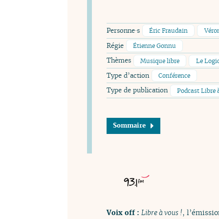
Personne·s
Éric Fraudain
Véro
Régie
Étienne Gonnu
Thèmes
Musique libre
Le Logic
Type d’action
Conférence
Type de publication
Podcast Libre 
Sommaire
Voix off :
Libre à vous !
, l’émissio