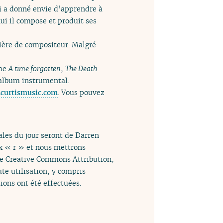
ui a donné envie d’apprendre à
ui il compose et produit ses
rière de compositeur. Malgré
mme
A time forgotten
,
The Death
 album instrumental.
curtismusic.com
. Vous pouvez
ales du jour seront de Darren
ux « r » et nous mettrons
ence Creative Commons Attribution,
ute utilisation, y compris
tions ont été effectuées.