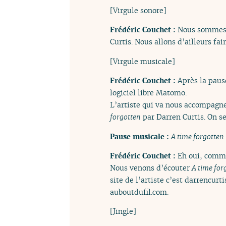
[Virgule sonore]
Frédéric Couchet :
Nous sommes d
Curtis. Nous allons d’ailleurs fa
[Virgule musicale]
Frédéric Couchet :
Après la paus
logiciel libre Matomo.
L’artiste qui va nous accompagne
forgotten
par Darren Curtis. On s
Pause musicale :
A time forgotten
Frédéric Couchet :
Eh oui, comme
Nous venons d’écouter
A time for
site de l’artiste c’est darrencur
auboutdufil.com.
[Jingle]