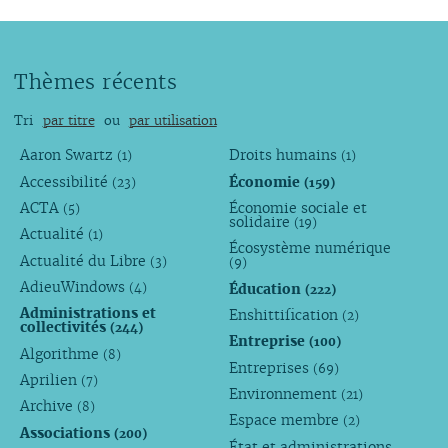
Thèmes récents
Tri
par titre
ou
par utilisation
Aaron Swartz
Droits humains
(1)
(1)
Accessibilité
Économie
(23)
(159)
ACTA
Économie sociale et
(5)
solidaire
(19)
Actualité
(1)
Écosystème numérique
Actualité du Libre
(3)
(9)
AdieuWindows
Éducation
(4)
(222)
Administrations et
Enshittification
(2)
collectivités
(244)
Entreprise
(100)
Algorithme
(8)
Entreprises
(69)
Aprilien
(7)
Environnement
(21)
Archive
(8)
Espace membre
(2)
Associations
(200)
État et administrations