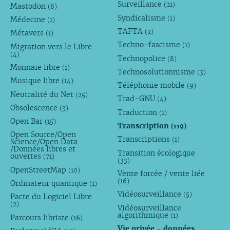
Surveillance
(21)
Mastodon
(8)
Syndicalisme
(1)
Médecine
(1)
TAFTA
(2)
Métavers
(1)
Techno-fascisme
(1)
Migration vers le Libre
(4)
Technopolice
(8)
Monnaie libre
(1)
Technosolutionnisme
(3)
Musique libre
(14)
Téléphonie mobile
(9)
Neutralité du Net
(25)
Trad-GNU
(4)
Obsolescence
(3)
Traduction
(1)
Open Bar
(15)
Transcription
(119)
Open Source/Open
Transcriptions
(1)
Science/Open Data
/Données libres et
Transition écologique
ouvertes
(71)
(33)
OpenStreetMap
(10)
Vente forcée / vente liée
(16)
Ordinateur quantique
(1)
Vidéosurveillance
(5)
Pacte du Logiciel Libre
(2)
Vidéosurveillance
algorithmique
(1)
Parcours libriste
(16)
Vie privée - données