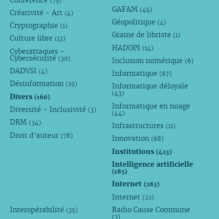
(75)
GAFAM
(45)
Créativité - Art
(4)
Géopolitique
(4)
Cryptographie
(1)
Graine de libriste
(1)
Culture libre
(13)
HADOPI
(14)
Cyberattaques -
Cybersécurité
(30)
Inclusion numérique
(6)
DADVSI
(4)
Informatique
(67)
Désinformation
(25)
Informatique déloyale
(43)
Divers
(160)
Informatique en nuage
Diversité - Inclusivité
(3)
(44)
DRM
(34)
Infrastructures
(11)
Droit d’auteur
(78)
Innovation
(68)
Institutions
(423)
Intelligence artificielle
(185)
Internet
(283)
Internet
(22)
Interopérabilité
Radio Cause Commune
(35)
(3)