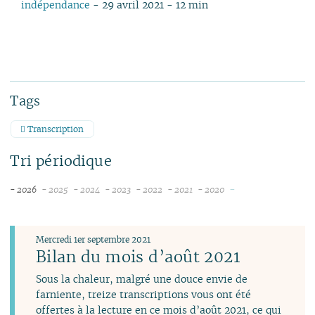
indépendance
- 29 avril 2021 - 12 min
Tags
Transcription
Tri périodique
-
- 2026
- 2025
- 2024
- 2023
- 2022
- 2021
- 2020
août
décembre
décembre
décembre
décembre
novembre
novembre
juillet
novembre
novembre
novembre
novembre
octobre
juin
octobre
octobre
octobre
octobre
septembre
Mercredi 1er septembre 2021
mai
septembre
septembre
septembre
septembre
août
Bilan du mois d’août 2021
avril
août
août
août
août
juillet
Sous la chaleur, malgré une douce envie de
mars
juillet
juillet
juillet
juillet
juin
farniente, treize transcriptions vous ont été
février
juin
juin
juin
juin
avril
offertes à la lecture en ce mois d’août 2021, ce qui