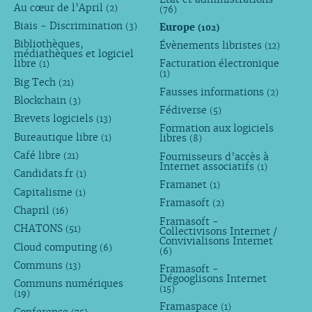
Au cœur de l’April
(2)
(76)
Biais - Discrimination
Europe
(3)
(102)
Bibliothèques,
Évènements libristes
(12)
médiathèques et logiciel
libre
Facturation électronique
(1)
(1)
Big Tech
(21)
Fausses informations
(2)
Blockchain
(3)
Fédiverse
(5)
Brevets logiciels
(13)
Formation aux logiciels
Bureautique libre
libres
(1)
(8)
Café libre
Fournisseurs d’accès à
(21)
Internet associatifs
(1)
Candidats.fr
(1)
Framanet
(1)
Capitalisme
(1)
Framasoft
(2)
Chapril
(16)
Framasoft -
CHATONS
(51)
Collectivisons Internet /
Convivialisons Internet
Cloud computing
(6)
(6)
Communs
(13)
Framasoft -
Dégooglisons Internet
Communs numériques
(15)
(19)
Framaspace
(1)
Conference