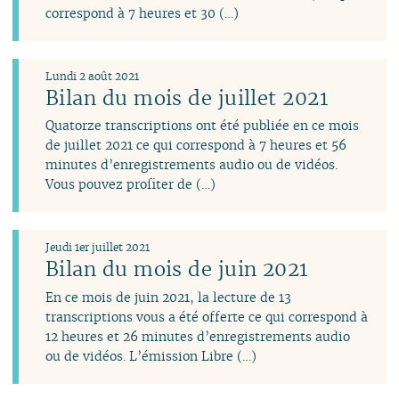
janvier
mai
mai
avril
mai
mars
correspond à 7 heures et 30 (…)
avril
avril
mars
avril
février
mars
mars
février
mars
janvier
février
février
janvier
février
Lundi 2 août 2021
janvier
janvier
janvier
Bilan du mois de juillet 2021
Quatorze transcriptions ont été publiée en ce mois
de juillet 2021 ce qui correspond à 7 heures et 56
minutes d’enregistrements audio ou de vidéos.
Vous pouvez profiter de (…)
Jeudi 1er juillet 2021
Bilan du mois de juin 2021
En ce mois de juin 2021, la lecture de 13
transcriptions vous a été offerte ce qui correspond à
12 heures et 26 minutes d’enregistrements audio
ou de vidéos. L’émission Libre (…)