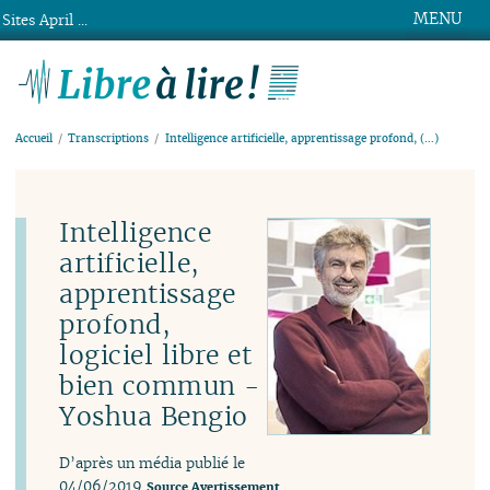
MENU
Sites April ...
Libre à lire !
Accueil
Transcriptions
Intelligence artificielle, apprentissage profond, (…)
Intelligence
artificielle,
apprentissage
profond,
logiciel libre et
bien commun -
Yoshua Bengio
D’après un média publié le
04/06/2019
Source
Avertissement