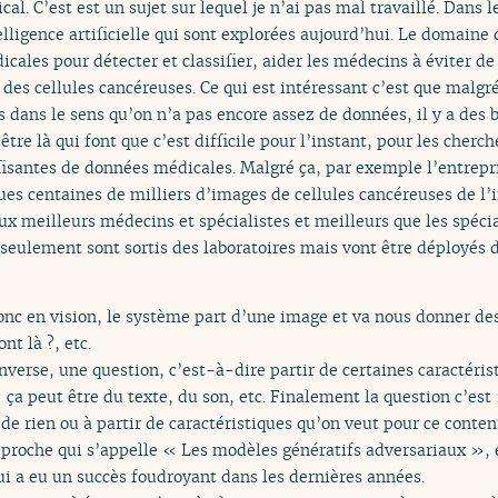
l. C’est est un sujet sur lequel je n’ai pas mal travaillé. Dans 
lligence artificielle qui sont explorées aujourd’hui. Le domaine q
cales pour détecter et classifier, aider les médecins à éviter d
 des cellules cancéreuses. Ce qui est intéressant c’est que malgré 
dans le sens qu’on n’a pas encore assez de données, il y a des b
re là qui font que c’est difficile pour l’instant, pour les cherc
ffisantes de données médicales. Malgré ça, par exemple l’entrepr
ues centaines de milliers d’images de cellules cancéreuses de l’i
ux meilleurs médecins et spécialistes et meilleurs que les spéci
 seulement sont sortis des laboratoires mais vont être déployés
donc en vision, le système part d’une image et va nous donner de
nt là ?, etc.
nverse, une question, c’est-à-dire partir de certaines caractéri
: ça peut être du texte, du son, etc. Finalement la question c’est
 de rien ou à partir de caractéristiques qu’on veut pour ce cont
proche qui s’appelle « Les modèles génératifs adversariaux », 
ui a eu un succès foudroyant dans les dernières années.