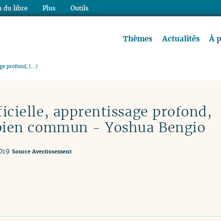
 du libre
Plus
Outils
re à lire !
Thèmes
Actualités
À 
sage profond, (…)
ficielle, apprentissage profond,
t bien commun - Yoshua Bengio
019
Source
Avertissement