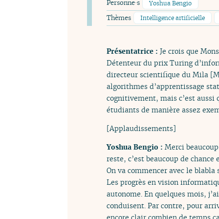
Personne·s
Yoshua Bengio
Thèmes
Intelligence artificielle
Présentatrice :
Je crois que Mons
Détenteur du prix Turing d’infor
directeur scientifique du Mila [Mo
algorithmes d’apprentissage stat
cognitivement, mais c’est aussi q
étudiants de manière assez exem
[Applaudissements]
Yoshua Bengio :
Merci beaucoup. 
reste, c’est beaucoup de chance e
On va commencer avec le blabla sur
Les progrès en vision informatiqu
autonome. En quelques mois, j’ai
conduisent. Par contre, pour arri
encore clair combien de temps ça 