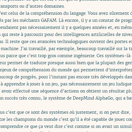
transports ou d’autres domaines.
’est celui de la compréhension du langage. Vous avez sûrement 
ués par les méchants GAFAM. Là encore, il y a un constat de pro
tendaient pas nécessairement il y a quelques années et, en m
 qui reste à parcourir pour des intelligences artificielles de n
s. Il reste que ces avancées technologiques ouvrent des portes e
-machine. J’ai travaillé, par exemple, beaucoup travaillé sur la
lus parce que c’est trop gros comme ingénierie. Ces systèmes-là
r permet de traduire presque aussi bien que la plupart des gens 
 enjeux de compréhension du monde qui permettent d’interpréter
ucoup de progrès, pour l’instant pas encore très développés dans
s à apprendre à jouer à un jeu, pas nécessairement un jeu ludiqu
voir effectué une séquence d’actions on obtient un résultat plus
a un succès très connu, le système de DeepMind AlphaGo, qui a b
s c’est que ce sont des systèmes où justement, si on peut dire, o
attre les champions du monde c’est qu’il a été capable de jouer
comprendre ce que ça veut dire c’est comme si on avait un sim