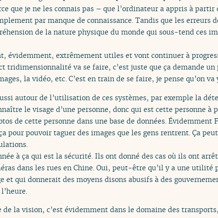
rce que je ne les connais pas – que l’ordinateur a appris à part
implement par manque de connaissance. Tandis que les erreurs de
réhension de la nature physique du monde qui sous-tend ces im
nt, évidemment, extrêmement utiles et vont continuer à progress
ct tridimensionnalité va se faire, c’est juste que ça demande un 
images, la vidéo, etc. C’est en train de se faire, je pense qu’on v
aussi autour de l’utilisation de ces systèmes, par exemple la dét
naître le visage d’une personne, donc qui est cette personne à p
otos de cette personne dans une base de données. Évidemment F
ça pour pouvoir taguer des images que les gens rentrent. Ça peut
ulations.
onnée à ça qui est la sécurité. Ils ont donné des cas où ils ont arr
ras dans les rues en Chine. Oui, peut-être qu’il y a une utilité p
e et qui donnerait des moyens disons abusifs à des gouvernemen
 l’heure.
 de la vision, c’est évidemment dans le domaine des transports, 