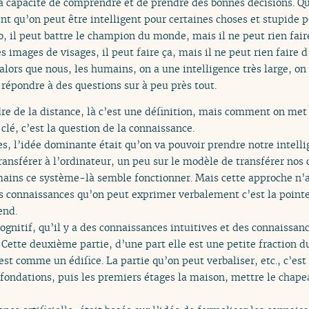
 la capacité de comprendre et de prendre des bonnes décisions. Q
qu’on peut être intelligent pour certaines choses et stupide po
 il peut battre le champion du monde, mais il ne peut rien faire 
images de visages, il peut faire ça, mais il ne peut rien faire d’au
e alors que nous, les humains, on a une intelligence très large,
 répondre à des questions sur à peu près tout.
e de la distance, là c’est une définition, mais comment on met 
clé, c’est la question de la connaissance.
 l’idée dominante était qu’on va pouvoir prendre notre intelli
ransférer à l’ordinateur, un peu sur le modèle de transférer nos
humains ce système-là semble fonctionner. Mais cette approche n’
es connaissances qu’on peut exprimer verbalement c’est la pointe 
end.
ognitif, qu’il y a des connaissances intuitives et des connaissanc
tte deuxième partie, d’une part elle est une petite fraction du
t comme un édifice. La partie qu’on peut verbaliser, etc., c’es
s fondations, puis les premiers étages la maison, mettre le chap