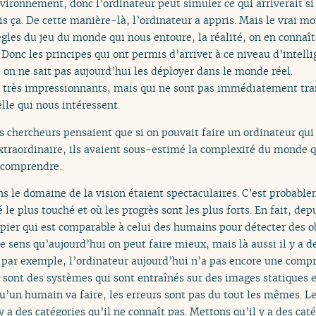
vironnement, donc l’ordinateur peut simuler ce qui arriverait si je
fais ça. De cette manière-là, l’ordinateur a appris. Mais le vrai m
ègles du jeu du monde qui nous entoure, la réalité, on en connaît
 Donc les principes qui ont permis d’arriver à ce niveau d’intell
on ne sait pas aujourd’hui les déployer dans le monde réel.
très impressionnants, mais qui ne sont pas immédiatement tran
elle qui nous intéressent.
 chercheurs pensaient que si on pouvait faire un ordinateur qui
extraordinaire, ils avaient sous-estimé la complexité du monde q
e comprendre.
ans le domaine de la vision étaient spectaculaires. C’est probab
té le plus touché et où les progrès sont les plus forts. En fait, de
ier qui est comparable à celui des humains pour détecter des ob
le sens qu’aujourd’hui on peut faire mieux, mais là aussi il y a
 par exemple, l’ordinateur aujourd’hui n’a pas encore une comp
 sont des systèmes qui sont entraînés sur des images statiques 
u’un humain va faire, les erreurs sont pas du tout les mêmes. Le
 y a des catégories qu’il ne connaît pas. Mettons qu’il y a des cat