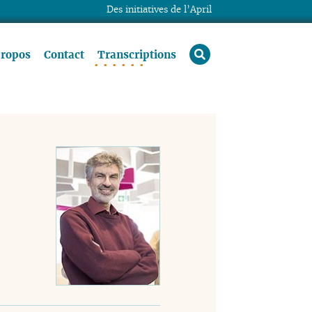
Des initiatives de l’April
rechercher
propos
Contact
Transcriptions