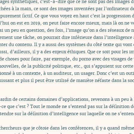
ages synthétiques, c’est-à-dire que ce ne sont pas des images d
chées à la main, ce sont des images inventées par l’ordinateur d
 purement fictif. Ce que vous voyez en haut c’est la progression 
d’hui on est en 2019, on peut faire encore mieux, mais là on ne vo
ssi un peu en question, des fois, l’image qu’on a des réseaux d
ment une tâche, on pourrait dire inférieure dans l’intelligence a
nter du contenu. Il y a aussi des systèmes du côté texte qui vont
ussi, d’ailleurs, il y a des enjeux éthiques. Que ce soit pour les im
 de choses pour faire, par exemple, du porno avec des visages de 
ouvelles, de la publicité politique, etc., qui s’appuient sur cett
ionné à un contexte, à un auditeur, un usager. Donc c’est un out
ssant et plus il peut être utilisé de manière néfaste dans la so
u jardin de certains domaines d’applications, revenons à un peu 
st-ce que c’est ? Tout le monde ne s’entend pas sur la définition d
’entendre sur la définition d’intelligence sur laquelle on ne s’en
ercheurs que je côtoie dans les conférences, il y a quand même