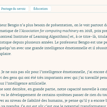
Partage du savoir
Éducation
ieur Bengio n’a plus besoin de présentation, on le voit partout 
matique de l’
Association for computing machinery
en 2018, prix pre
ntreal Institute of Learning Algorithms] et, à ce titre-là, titula
istique depuis plusieurs années. Le professeur Bengio est une pe
uelqu’un avec une grande intelligence émotionnelle et il réussit
plaire.
Je ne suis pas sûr pour l’intelligence émotionnelle, j’ai encore 
t des gens qui ont été très importants avec qui j’ai travaillé pe
 l’intelligence artificielle.
e sont derrière, en grande partie, notre capacité nouvelle à con
 vu le développement de certains systèmes passer de rien du tou
ver au niveau de fiabilité des humains, je pense qu’il y a encore
va prendre. Ce qui est sûr c’est que le potentiel transformateur