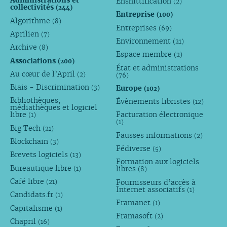
Administrations et
Enshittification
(2)
collectivités
(244)
Entreprise
(100)
Algorithme
(8)
Entreprises
(69)
Aprilien
(7)
Environnement
(21)
Archive
(8)
Espace membre
(2)
Associations
(200)
État et administrations
Au cœur de l’April
(2)
(76)
Biais - Discrimination
Europe
(3)
(102)
Bibliothèques,
Évènements libristes
(12)
médiathèques et logiciel
libre
Facturation électronique
(1)
(1)
Big Tech
(21)
Fausses informations
(2)
Blockchain
(3)
Fédiverse
(5)
Brevets logiciels
(13)
Formation aux logiciels
Bureautique libre
libres
(1)
(8)
Café libre
Fournisseurs d’accès à
(21)
Internet associatifs
(1)
Candidats.fr
(1)
Framanet
(1)
Capitalisme
(1)
Framasoft
(2)
Chapril
(16)