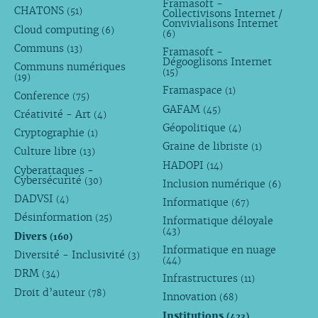
Framasoft -
CHATONS
(51)
Collectivisons Internet /
Convivialisons Internet
Cloud computing
(6)
(6)
Communs
(13)
Framasoft -
Dégooglisons Internet
Communs numériques
(15)
(19)
Framaspace
(1)
Conference
(75)
GAFAM
(45)
Créativité - Art
(4)
Géopolitique
(4)
Cryptographie
(1)
Graine de libriste
(1)
Culture libre
(13)
HADOPI
(14)
Cyberattaques -
Cybersécurité
(30)
Inclusion numérique
(6)
DADVSI
(4)
Informatique
(67)
Désinformation
(25)
Informatique déloyale
(43)
Divers
(160)
Informatique en nuage
Diversité - Inclusivité
(3)
(44)
DRM
(34)
Infrastructures
(11)
Droit d’auteur
(78)
Innovation
(68)
Institutions
(423)