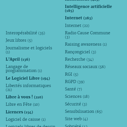
Intelligence artificielle
(185)
Internet
(283)
Internet
(22)
Interopérabilité
Radio Cause Commune
(35)
(3)
Jeux libres
(5)
Raising awareness
(1)
Journalisme et logiciels
Rançongiciel
(1)
(3)
L’April
Recherche
(136)
(34)
Langage de
Réseaux sociaux
(56)
programmation
(1)
RGI
(5)
Le Logiciel Libre
(194)
RGPD
(39)
Libertés informatiques
Santé
(7)
(21)
Sciences
Libre à vous !
(18)
(210)
Sécurité
Libre en Fête
(3)
(10)
Sensibilisation
Licences
(65)
(154)
Site web
Logiciel de caisse
(4)
(1)
Sobriété
Logiciels libres de dessin
(4)