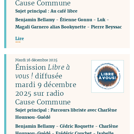
Cause Commune
Sujet principal : Au café libre
Benjamin Bellamy
-
Étienne Gonnu
-
Luk
-
Magali Garnero alias Bookynette
-
Pierre Beyssac
Lire
Mardi 16 décembre 2025
Émission
Libre à
vous !
diffusée
mardi 9 décembre
2025 sur radio
Cause Commune
Sujet principal : Parcours libriste avec Charlène
Hounsou-Guédé
Benjamin Bellamy
-
Cédric Roquette
-
Charlène
Hounsou-Guédé
-
Frédéric Couchet
-
Isabelle