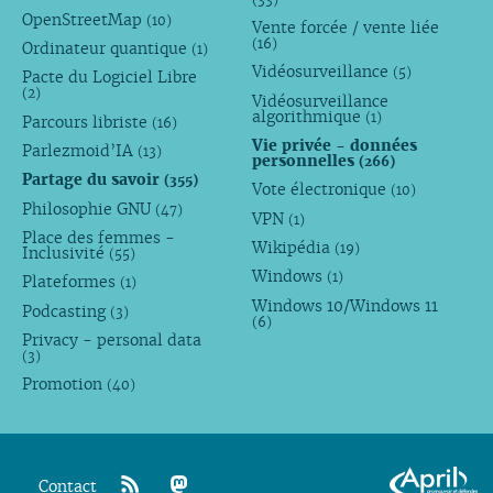
OpenStreetMap
(10)
Vente forcée / vente liée
(16)
Ordinateur quantique
(1)
Vidéosurveillance
(5)
Pacte du Logiciel Libre
(2)
Vidéosurveillance
algorithmique
(1)
Parcours libriste
(16)
Vie privée - données
Parlezmoid’IA
(13)
personnelles
(266)
Partage du savoir
(355)
Vote électronique
(10)
Philosophie GNU
(47)
VPN
(1)
Place des femmes -
Wikipédia
(19)
Inclusivité
(55)
Windows
(1)
Plateformes
(1)
Windows 10/Windows 11
Podcasting
(3)
(6)
Privacy - personal data
(3)
Promotion
(40)
Contact