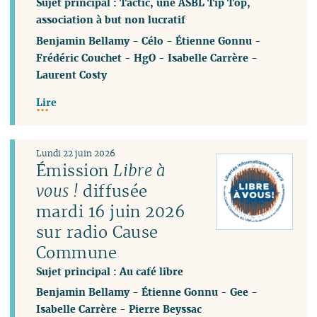
Sujet principal : Tactic, une ASBL Tip Top,
association à but non lucratif
Benjamin Bellamy
-
Célo
-
Étienne Gonnu
-
Frédéric Couchet
-
HgO
-
Isabelle Carrère
-
Laurent Costy
Lire
Lundi 22 juin 2026
Émission
Libre à
vous !
diffusée
mardi 16 juin 2026
sur radio Cause
Commune
Sujet principal : Au café libre
Benjamin Bellamy
-
Étienne Gonnu
-
Gee
-
Isabelle Carrère
-
Pierre Beyssac