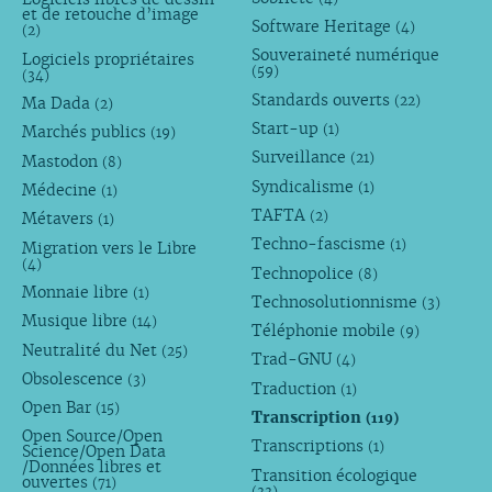
et de retouche d’image
Software Heritage
(4)
(2)
Souveraineté numérique
Logiciels propriétaires
(59)
(34)
Standards ouverts
(22)
Ma Dada
(2)
Start-up
(1)
Marchés publics
(19)
Surveillance
(21)
Mastodon
(8)
Syndicalisme
(1)
Médecine
(1)
TAFTA
(2)
Métavers
(1)
Techno-fascisme
(1)
Migration vers le Libre
(4)
Technopolice
(8)
Monnaie libre
(1)
Technosolutionnisme
(3)
Musique libre
(14)
Téléphonie mobile
(9)
Neutralité du Net
(25)
Trad-GNU
(4)
Obsolescence
(3)
Traduction
(1)
Open Bar
(15)
Transcription
(119)
Open Source/Open
Transcriptions
(1)
Science/Open Data
/Données libres et
Transition écologique
ouvertes
(71)
(33)