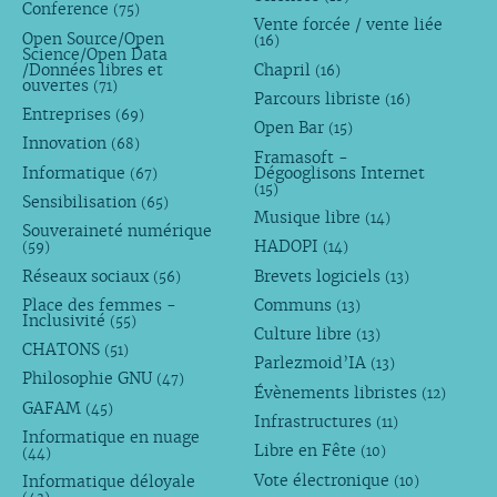
Conference
(75)
Vente forcée / vente liée
Open Source/Open
(16)
Science/Open Data
/Données libres et
Chapril
(16)
ouvertes
(71)
Parcours libriste
(16)
Entreprises
(69)
Open Bar
(15)
Innovation
(68)
Framasoft -
Informatique
Dégooglisons Internet
(67)
(15)
Sensibilisation
(65)
Musique libre
(14)
Souveraineté numérique
HADOPI
(59)
(14)
Réseaux sociaux
Brevets logiciels
(56)
(13)
Place des femmes -
Communs
(13)
Inclusivité
(55)
Culture libre
(13)
CHATONS
(51)
Parlezmoid’IA
(13)
Philosophie GNU
(47)
Évènements libristes
(12)
GAFAM
(45)
Infrastructures
(11)
Informatique en nuage
Libre en Fête
(10)
(44)
Vote électronique
Informatique déloyale
(10)