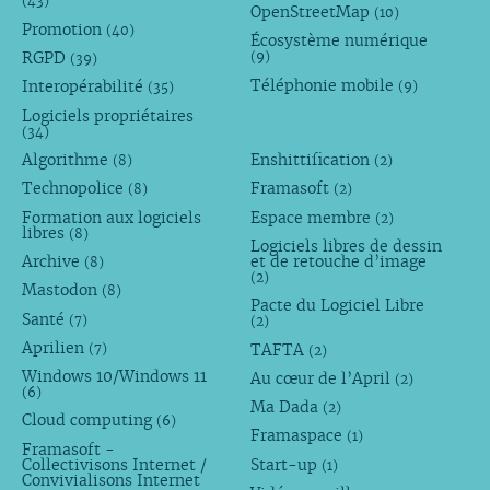
(43)
OpenStreetMap
(10)
Promotion
(40)
Écosystème numérique
RGPD
(9)
(39)
Téléphonie mobile
Interopérabilité
(9)
(35)
Logiciels propriétaires
(34)
Algorithme
Enshittification
(8)
(2)
Technopolice
Framasoft
(8)
(2)
Formation aux logiciels
Espace membre
(2)
libres
(8)
Logiciels libres de dessin
Archive
et de retouche d’image
(8)
(2)
Mastodon
(8)
Pacte du Logiciel Libre
Santé
(7)
(2)
Aprilien
TAFTA
(7)
(2)
Windows 10/Windows 11
Au cœur de l’April
(2)
(6)
Ma Dada
(2)
Cloud computing
(6)
Framaspace
(1)
Framasoft -
Collectivisons Internet /
Start-up
(1)
Convivialisons Internet