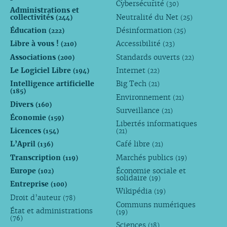
Cybersécurité
(30)
Administrations et
collectivités
Neutralité du Net
(244)
(25)
Éducation
Désinformation
(222)
(25)
Libre à vous !
Accessibilité
(210)
(23)
Associations
Standards ouverts
(200)
(22)
Le Logiciel Libre
Internet
(194)
(22)
Intelligence artificielle
Big Tech
(21)
(185)
Environnement
(21)
Divers
(160)
Surveillance
(21)
Économie
(159)
Libertés informatiques
Licences
(154)
(21)
L’April
Café libre
(136)
(21)
Transcription
Marchés publics
(119)
(19)
Europe
Économie sociale et
(102)
solidaire
(19)
Entreprise
(100)
Wikipédia
(19)
Droit d’auteur
(78)
Communs numériques
État et administrations
(19)
(76)
Sciences
(18)