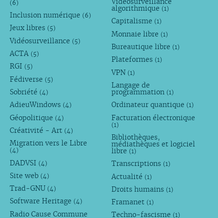
Vidéosurveillance
(6)
algorithmique
(1)
Inclusion numérique
(6)
Capitalisme
(1)
Jeux libres
(5)
Monnaie libre
(1)
Vidéosurveillance
(5)
Bureautique libre
(1)
ACTA
(5)
Plateformes
(1)
RGI
(5)
VPN
(1)
Fédiverse
(5)
Langage de
Sobriété
programmation
(4)
(1)
AdieuWindows
Ordinateur quantique
(4)
(1)
Géopolitique
Facturation électronique
(4)
(1)
Créativité - Art
(4)
Bibliothèques,
Migration vers le Libre
médiathèques et logiciel
libre
(4)
(1)
DADVSI
Transcriptions
(4)
(1)
Site web
Actualité
(4)
(1)
Trad-GNU
Droits humains
(4)
(1)
Software Heritage
Framanet
(4)
(1)
Radio Cause Commune
Techno-fascisme
(1)