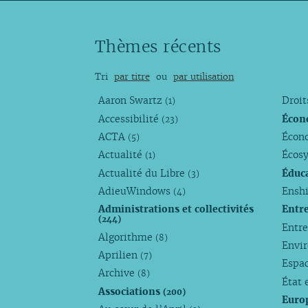
Thèmes récents
Tri
par titre
ou
par utilisation
Aaron Swartz
Droi
(1)
Accessibilité
Écon
(23)
ACTA
Écono
(5)
Actualité
Écos
(1)
Actualité du Libre
Éduc
(3)
AdieuWindows
Enshi
(4)
Administrations et collectivités
Entr
(244)
Entr
Algorithme
(8)
Envi
Aprilien
(7)
Espa
Archive
(8)
État 
Associations
(200)
Euro