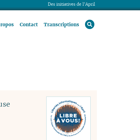
Des initiatives de l’April
rechercher
propos
Contact
Transcriptions
use