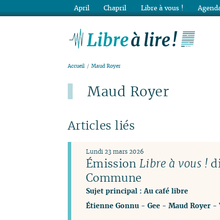
April
Chapril
Libre à vous !
Agenda
Lib
Accueil
Maud Royer
Maud Royer
Articles liés
Lundi 23 mars 2026
Émission
Libre à vous !
di
Commune
Sujet principal : Au café libre
Étienne Gonnu
-
Gee
-
Maud Royer
-