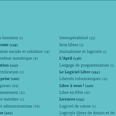
ts humains
Interopérabilité
(1)
(35)
omie
Jeux libres
(159)
(5)
mie sociale et solidaire
Journalisme et logiciels
(19)
(1)
ystème numérique
L’April
(9)
(136)
ation
Langage de programmation
(222)
(1)
ttification
Le Logiciel Libre
(2)
(194)
eprise
Libertés informatiques
(100)
(21)
eprises
Libre à vous !
(69)
(210)
ronnement
Libre en Fête
(21)
(10)
ce membre
Licences
(2)
(154)
et administrations
Logiciel de caisse
(76)
(1)
pe
Logiciels libres de dessin et de
(102)