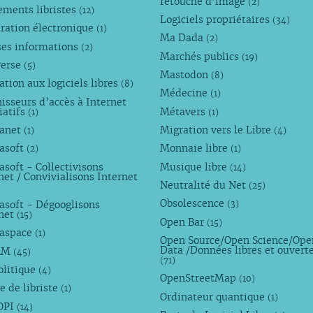
retouche d’image
(2)
ements libristes
(12)
Logiciels propriétaires
(34)
ration électronique
(1)
Ma Dada
(2)
ses informations
(2)
Marchés publics
(19)
verse
(5)
Mastodon
(8)
tion aux logiciels libres
(8)
Médecine
(1)
isseurs d’accès à Internet
iatifs
Métavers
(1)
(1)
anet
Migration vers le Libre
(1)
(4)
asoft
Monnaie libre
(2)
(1)
soft - Collectivisons
Musique libre
(14)
net / Convivialisons Internet
Neutralité du Net
(25)
Obsolescence
asoft - Dégooglisons
(3)
rnet
(15)
Open Bar
(15)
aspace
(1)
Open Source/Open Science/Ope
Data /Données libres et ouvert
AM
(45)
(71)
olitique
(4)
OpenStreetMap
(10)
e de libriste
(1)
Ordinateur quantique
(1)
OPI
(14)