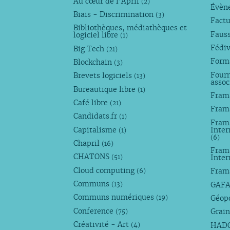
Au cœur de l’April
(2)
Évèn
Biais - Discrimination
(3)
Factu
Bibliothèques, médiathèques et
Faus
logiciel libre
(1)
Fédi
Big Tech
(21)
Forma
Blockchain
(3)
Fourn
Brevets logiciels
(13)
assoc
Bureautique libre
(1)
Fram
Café libre
(21)
Fram
Candidats.fr
(1)
Frama
Capitalisme
Inter
(1)
(6)
Chapril
(16)
Fram
CHATONS
Inte
(51)
Cloud computing
Fram
(6)
Communs
GAF
(13)
Communs numériques
Géop
(19)
Conference
Grain
(75)
Créativité - Art
HAD
(4)