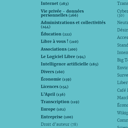
Internet
Trans
(283)
Vie privée - données
Cyber
personnelles
(266)
(30)
Administrations et collectivités
Neutr
(244)
Dési
Éducation
(222)
Acces
Libre à vous !
(210)
Stan
Associations
(200)
Inte
Le Logiciel Libre
(194)
Big 
Intelligence artificielle
(185)
Envi
Divers
(160)
Surve
Économie
(159)
Liber
Licences
(154)
Café 
L’April
(136)
Marc
Transcription
(119)
Écono
Europe
(102)
Wiki
Entreprise
(100)
Comm
Droit d’auteur
(78)
Scie