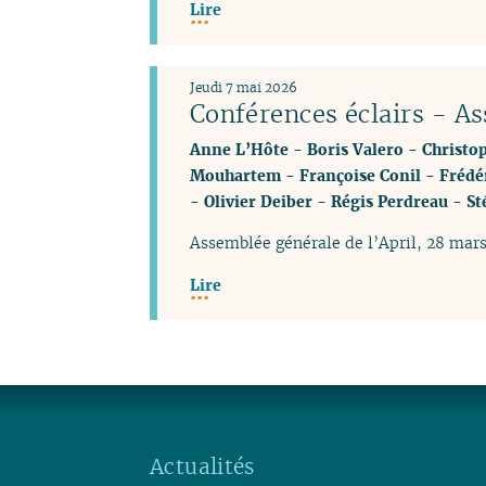
Lire
Jeudi 7 mai 2026
Conférences éclairs - A
Anne L’Hôte
-
Boris Valero
-
Christo
Mouhartem
-
Françoise Conil
-
Frédé
-
Olivier Deiber
-
Régis Perdreau
-
St
Assemblée générale de l’April, 28 mar
Lire
Actualités