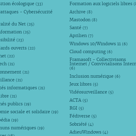
ition écologique
Formation aux logiciels libres
(33)
(
attaques - Cybersécurité
Archive
(8)
Mastodon
(8)
alité du Net
(25)
Santé
(7)
nformation
(25)
Aprilien
(7)
sibilité
(23)
Windows 10/Windows 11
(6)
dards ouverts
(22)
Cloud computing
(6)
rnet
(22)
Framasoft - Collectivisons
Tech
Internet / Convivialisons Inter
(21)
(6)
ronnement
(21)
Inclusion numérique
(6)
illance
(21)
Jeux libres
(5)
tés informatiques
(21)
Vidéosurveillance
(5)
libre
(21)
ACTA
(5)
hés publics
(19)
RGI
(5)
mie sociale et solidaire
(19)
Fédiverse
(5)
pédia
(19)
Sobriété
(4)
uns numériques
(19)
AdieuWindows
(4)
nces
(18)