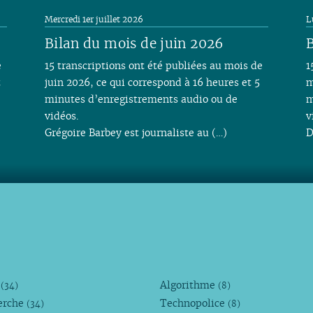
Mercredi 1er juillet 2026
L
Bilan du mois de juin 2026
B
e
15 transcriptions ont été publiées au mois de
1
t
juin 2026, ce qui correspond à 16 heures et 5
m
minutes d’enregistrements audio ou de
m
vidéos.
v
Grégoire Barbey est journaliste au (…)
D
M
Algorithme
(34)
(8)
erche
Technopolice
(34)
(8)