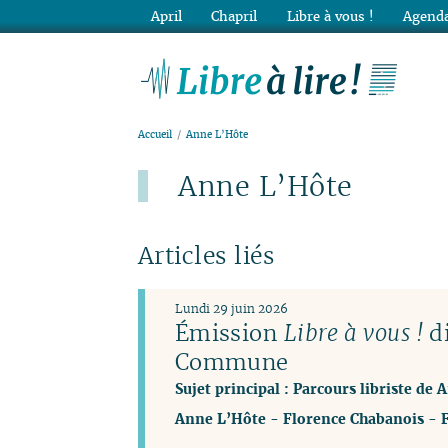
April
Chapril
Libre à vous !
Agenda
Lib
Accueil
Anne L’Hôte
Anne L’Hôte
Articles liés
Lundi 29 juin 2026
Émission
Libre à vous !
di
Commune
Sujet principal : Parcours libriste de 
Anne L’Hôte
-
Florence Chabanois
-