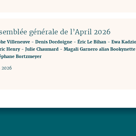
ssemblée générale de l’April 2026
phe Villeneuve
-
Denis Dordoigne
-
Éric Le Bihan
-
Ewa Kadzio
ric Henry
-
Julie Chaumard
-
Magali Garnero alias Bookynette
éphane Bortzmeyer
s 2026