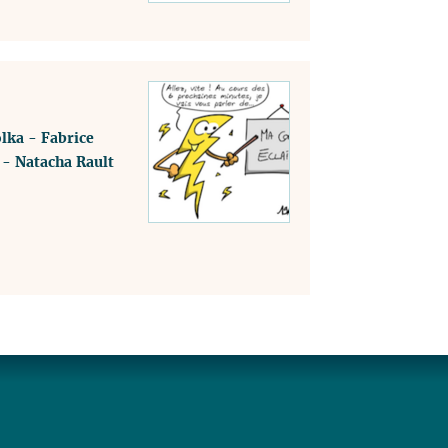
lka
-
Fabrice
-
Natacha Rault