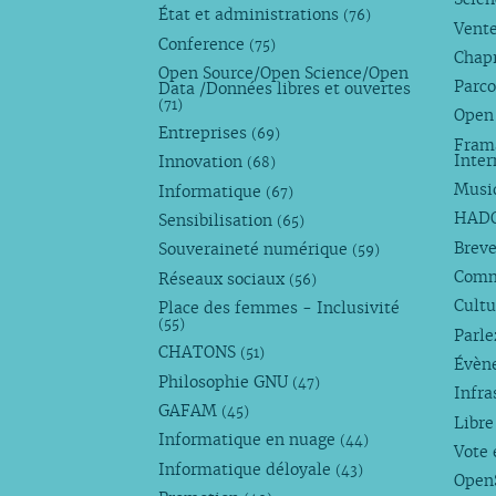
État et administrations
(76)
Vente
Conference
(75)
Chap
Open Source/Open Science/Open
Parco
Data /Données libres et ouvertes
(71)
Open
Entreprises
(69)
Fram
Inte
Innovation
(68)
Musi
Informatique
(67)
HAD
Sensibilisation
(65)
Breve
Souveraineté numérique
(59)
Com
Réseaux sociaux
(56)
Cultu
Place des femmes - Inclusivité
(55)
Parl
CHATONS
(51)
Évèn
Philosophie GNU
(47)
Infra
GAFAM
(45)
Libre
Informatique en nuage
(44)
Vote 
Informatique déloyale
(43)
Open