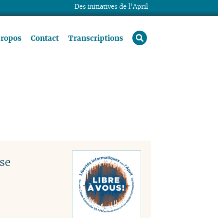
Des initiatives de l’April
rechercher
propos
Contact
Transcriptions
se