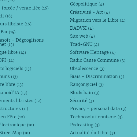
Géopolitique
(4)
 forcée / vente liée
(16)
Créativité - Art
(4)
ril
(16)
Migration vers le Libre
(4)
urs libriste
(16)
DADVSI
(4)
 Bar
(15)
Site web
(4)
asoft - Dégooglisons
rnet
Trad-GNU
(15)
(4)
que libre
Software Heritage
(14)
(4)
OPI
Radio Cause Commune
(14)
(3)
ts logiciels
Obsolescence
(13)
(3)
muns
Biais - Discrimination
(13)
(3)
re libre
Rançongiciel
(13)
(3)
ezmoid’IA
Blockchain
(13)
(3)
ements libristes
Sécurité
(12)
(3)
structures
Privacy - personal data
(11)
(3)
 en Fête
Technosolutionnisme
(10)
(3)
électronique
Podcasting
(10)
(3)
StreetMap
Actualité du Libre
(10)
(3)