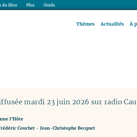
 du libre
Plus
Outils
re à lire !
Thèmes
Actualités
À 
ffusée mardi 23 juin 2026 sur radio Cau
Anne l’Hôte
Frédéric Couchet
-
Jean-Christophe Becquet