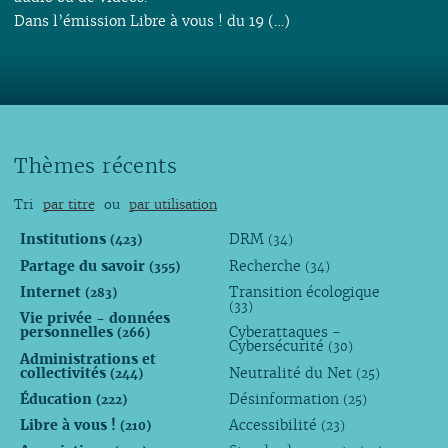
Dans l’émission Libre à vous ! du 19 (…)
Thèmes récents
Tri
par titre
ou
par utilisation
Institutions
DRM
(423)
(34)
Partage du savoir
Recherche
(355)
(34)
Internet
Transition écologique
(283)
(33)
Vie privée - données
personnelles
Cyberattaques -
(266)
Cybersécurité
(30)
Administrations et
collectivités
Neutralité du Net
(244)
(25)
Éducation
Désinformation
(222)
(25)
Libre à vous !
Accessibilité
(210)
(23)