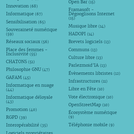
Open Bar
(15)
Innovation
(68)
Framasoft -
Informatique
Dégooglisons Internet
(67)
(15)
Sensibilisation
(65)
Musique libre
(14)
Souveraineté numérique
HADOPI
(59)
(14)
Réseaux sociaux
Brevets logiciels
(56)
(13)
Place des femmes -
Communs
(13)
Inclusivité
(55)
Culture libre
(13)
CHATONS
(51)
Parlezmoid’IA
(13)
Philosophie GNU
(47)
Évènements libristes
(12)
GAFAM
(45)
Infrastructures
(11)
Informatique en nuage
Libre en Fête
(10)
(44)
Vote électronique
Informatique déloyale
(10)
(43)
OpenStreetMap
(10)
Promotion
(40)
Écosystème numérique
RGPD
(9)
(39)
Téléphonie mobile
Interopérabilité
(9)
(35)
Logiciels propriétaires