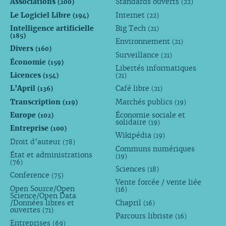
Associations
Standards ouverts
(200)
(22)
Le Logiciel Libre
Internet
(194)
(22)
Intelligence artificielle
Big Tech
(21)
(185)
Environnement
(21)
Divers
(160)
Surveillance
(21)
Économie
(159)
Libertés informatiques
Licences
(154)
(21)
L’April
Café libre
(136)
(21)
Transcription
Marchés publics
(119)
(19)
Europe
Économie sociale et
(102)
solidaire
(19)
Entreprise
(100)
Wikipédia
(19)
Droit d’auteur
(78)
Communs numériques
État et administrations
(19)
(76)
Sciences
(18)
Conference
(75)
Vente forcée / vente liée
Open Source/Open
(16)
Science/Open Data
/Données libres et
Chapril
(16)
ouvertes
(71)
Parcours libriste
(16)
Entreprises
(69)