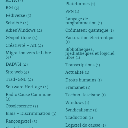
ACTA
(5)
Plateformes
(1)
RGI
(5)
VPN
(1)
Fédiverse
(5)
Langage de
Sobriété
programmation
(4)
(1)
AdieuWindows
Ordinateur quantique
(4)
(1)
Géopolitique
Facturation électronique
(4)
(1)
Créativité - Art
(4)
Bibliothèques,
Migration vers le Libre
médiathèques et logiciel
libre
(4)
(1)
DADVSI
Transcriptions
(4)
(1)
Site web
Actualité
(4)
(1)
Trad-GNU
Droits humains
(4)
(1)
Software Heritage
Framanet
(4)
(1)
Radio Cause Commune
Techno-fascisme
(1)
(3)
Windows
(1)
Obsolescence
(3)
Syndicalisme
(1)
Biais - Discrimination
(3)
Traduction
(1)
Rançongiciel
(3)
Logiciel de caisse
(1)