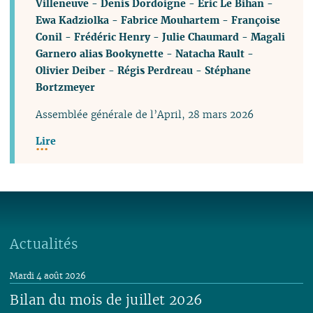
Villeneuve
-
Denis Dordoigne
-
Éric Le Bihan
-
Ewa Kadziolka
-
Fabrice Mouhartem
-
Françoise
Conil
-
Frédéric Henry
-
Julie Chaumard
-
Magali
Garnero alias Bookynette
-
Natacha Rault
-
Olivier Deiber
-
Régis Perdreau
-
Stéphane
Bortzmeyer
Assemblée générale de l’April, 28 mars 2026
Lire
Actualités
Mardi 4 août 2026
Bilan du mois de juillet 2026