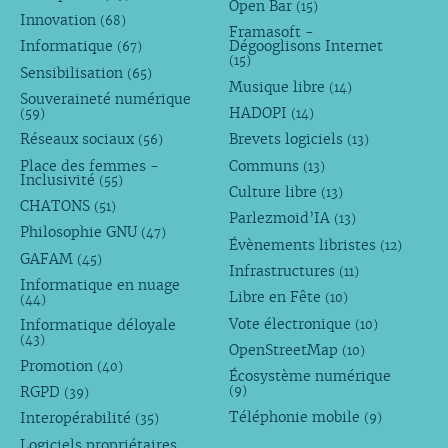
Open Bar
(15)
Innovation
(68)
Framasoft -
Informatique
Dégooglisons Internet
(67)
(15)
Sensibilisation
(65)
Musique libre
(14)
Souveraineté numérique
HADOPI
(59)
(14)
Réseaux sociaux
Brevets logiciels
(56)
(13)
Place des femmes -
Communs
(13)
Inclusivité
(55)
Culture libre
(13)
CHATONS
(51)
Parlezmoid’IA
(13)
Philosophie GNU
(47)
Évènements libristes
(12)
GAFAM
(45)
Infrastructures
(11)
Informatique en nuage
Libre en Fête
(10)
(44)
Vote électronique
Informatique déloyale
(10)
(43)
OpenStreetMap
(10)
Promotion
(40)
Écosystème numérique
RGPD
(9)
(39)
Téléphonie mobile
Interopérabilité
(9)
(35)
Logiciels propriétaires