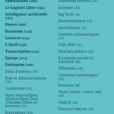
Associations
Standards ouverts
(200)
(22)
Le Logiciel Libre
Internet
(194)
(22)
Intelligence artificielle
Big Tech
(21)
(185)
Environnement
(21)
Divers
(160)
Surveillance
(21)
Économie
(159)
Libertés informatiques
Licences
(154)
(21)
L’April
Café libre
(136)
(21)
Transcription
Marchés publics
(119)
(19)
Europe
Économie sociale et
(102)
solidaire
(19)
Entreprise
(100)
Wikipédia
(19)
Droit d’auteur
(78)
Communs numériques
État et administrations
(19)
(76)
Sciences
(18)
Conference
(75)
Vente forcée / vente liée
Open Source/Open
(16)
Science/Open Data
/Données libres et
Chapril
(16)
ouvertes
(71)
Parcours libriste
(16)
Entreprises
(69)