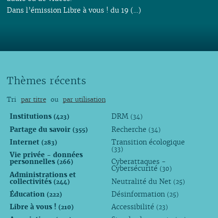
Dans l’émission Libre à vous ! du 19 (…)
Thèmes récents
Tri
par titre
ou
par utilisation
Institutions
DRM
(423)
(34)
Partage du savoir
Recherche
(355)
(34)
Internet
Transition écologique
(283)
(33)
Vie privée - données
personnelles
Cyberattaques -
(266)
Cybersécurité
(30)
Administrations et
collectivités
Neutralité du Net
(244)
(25)
Éducation
Désinformation
(222)
(25)
Libre à vous !
Accessibilité
(210)
(23)