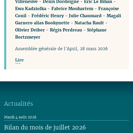
Villeneuve
-
Denis Dordoigne
-
Éric Le Bihan
-
Ewa Kadziolka
-
Fabrice Mouhartem
-
Françoise
Conil
-
Frédéric Henry
-
Julie Chaumard
-
Magali
Garnero alias Bookynette
-
Natacha Rault
-
Olivier Deiber
-
Régis Perdreau
-
Stéphane
Bortzmeyer
Assemblée générale de l’April, 28 mars 2026
Lire
Actualités
Mardi 4 août 2026
Bilan du mois de juillet 2026