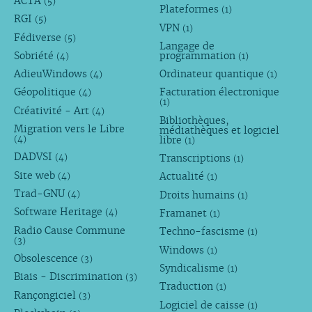
ACTA
(5)
Plateformes
(1)
RGI
(5)
VPN
(1)
Fédiverse
(5)
Langage de
Sobriété
programmation
(4)
(1)
AdieuWindows
Ordinateur quantique
(4)
(1)
Géopolitique
Facturation électronique
(4)
(1)
Créativité - Art
(4)
Bibliothèques,
Migration vers le Libre
médiathèques et logiciel
libre
(4)
(1)
DADVSI
Transcriptions
(4)
(1)
Site web
Actualité
(4)
(1)
Trad-GNU
Droits humains
(4)
(1)
Software Heritage
Framanet
(4)
(1)
Radio Cause Commune
Techno-fascisme
(1)
(3)
Windows
(1)
Obsolescence
(3)
Syndicalisme
(1)
Biais - Discrimination
(3)
Traduction
(1)
Rançongiciel
(3)
Logiciel de caisse
(1)