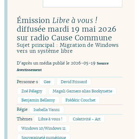
Émission
Libre à vous !
diffusée mardi 19 mai 2026
sur radio Cause Commune
Sujet principal : Migration de Windows
vers un système libre
D’après un média publié le 2026-05-19
Source
Avertissement
Personne·s
Gee
David Frissard
Zoé Pélegry
Magali Garnero alias Bookynette
Benjamin Bellamy
Frédéric Couchet
Régie
Isabella Vanni
Thèmes
Libre à vous !
Créativité - Art
Windows 10/Windows 11
Souveraineté numérique