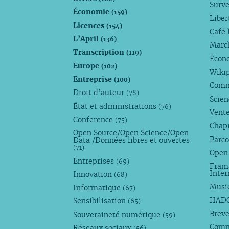
Surve
Économie
(159)
Liber
Licences
(154)
Café 
L’April
(136)
Marc
Transcription
(119)
Écono
Europe
(102)
Wiki
Entreprise
(100)
Comm
Droit d’auteur
(78)
Scie
État et administrations
(76)
Vente
Conference
(75)
Chap
Open Source/Open Science/Open
Parco
Data /Données libres et ouvertes
(71)
Open
Entreprises
(69)
Fram
Inte
Innovation
(68)
Musi
Informatique
(67)
HAD
Sensibilisation
(65)
Breve
Souveraineté numérique
(59)
Com
Réseaux sociaux
(56)