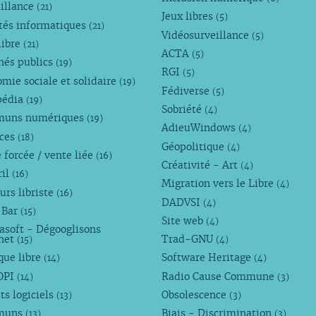
illance
(21)
Jeux libres
(5)
tés informatiques
(21)
Vidéosurveillance
(5)
libre
(21)
ACTA
(5)
hés publics
(19)
RGI
(5)
mie sociale et solidaire
(19)
Fédiverse
(5)
pédia
(19)
Sobriété
(4)
uns numériques
(19)
AdieuWindows
(4)
nces
(18)
Géopolitique
(4)
 forcée / vente liée
(16)
Créativité - Art
(4)
ril
(16)
Migration vers le Libre
(4)
urs libriste
(16)
DADVSI
(4)
 Bar
(15)
Site web
(4)
asoft - Dégooglisons
rnet
Trad-GNU
(15)
(4)
que libre
Software Heritage
(14)
(4)
OPI
Radio Cause Commune
(14)
(3)
ts logiciels
Obsolescence
(13)
(3)
muns
Biais - Discrimination
(13)
(3)