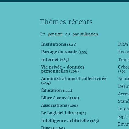
Thèmes récents
Tri
par titre
ou
par utilisation
Institutions
DR
(423)
Partage du savoir
Rech
(355)
Internet
Trans
(283)
Vie privée - données
Cyber
personnelles
(266)
(30)
Administrations et collectivités
Neutr
(244)
Dési
Éducation
(222)
Acces
Libre à vous !
(210)
Stan
Associations
(200)
Inte
Le Logiciel Libre
(194)
Big 
Intelligence artificielle
(185)
Envi
Divers
(160)