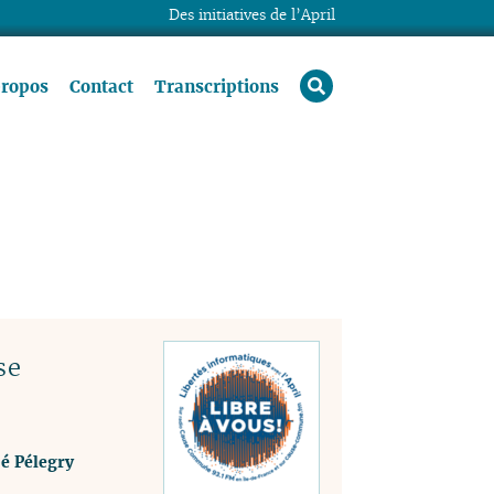
Des initiatives de l’April
rechercher
propos
Contact
Transcriptions
se
é Pélegry