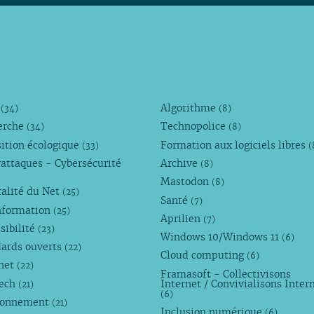
M
Algorithme
(34)
(8)
erche
Technopolice
(34)
(8)
ition écologique
Formation aux logiciels libres
(33)
(
attaques - Cybersécurité
Archive
(8)
Mastodon
(8)
alité du Net
(25)
Santé
(7)
nformation
(25)
Aprilien
(7)
sibilité
(23)
Windows 10/Windows 11
(6)
dards ouverts
(22)
Cloud computing
(6)
rnet
(22)
Framasoft - Collectivisons
Tech
Internet / Convivialisons Inter
(21)
(6)
ronnement
(21)
Inclusion numérique
(6)