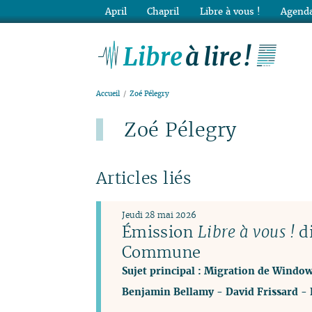
April
Chapril
Libre à vous !
Agenda
Lib
Accueil
Zoé Pélegry
Zoé Pélegry
Articles liés
Jeudi 28 mai 2026
Émission
Libre à vous !
di
Commune
Sujet principal : Migration de Window
Benjamin Bellamy
-
David Frissard
-