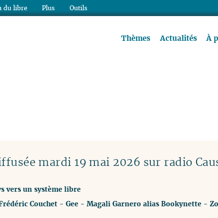
 du libre
Plus
Outils
re à lire !
Thèmes
Actualités
À 
ffusée mardi 19 mai 2026 sur radio Cau
s vers un système libre
Frédéric Couchet
-
Gee
-
Magali Garnero alias Bookynette
-
Zo