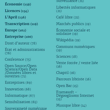
Surveillance
(21)
Économie
(159)
Libertés informatiques
Licences
(154)
(21)
L’April
Café libre
(136)
(21)
Transcription
Marchés publics
(119)
(19)
Europe
Économie sociale et
(102)
solidaire
(19)
Entreprise
(100)
Wikipédia
(19)
Droit d’auteur
(78)
Communs numériques
État et administrations
(19)
(76)
Sciences
(18)
Conference
(75)
Vente forcée / vente liée
Open Source/Open
(16)
Science/Open Data
/Données libres et
Chapril
(16)
ouvertes
(71)
Parcours libriste
(16)
Entreprises
(69)
Open Bar
(15)
Innovation
(68)
Framasoft -
Informatique
Dégooglisons Internet
(67)
(15)
Sensibilisation
(65)
Musique libre
(14)
Souveraineté numérique