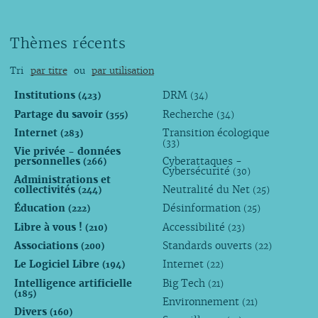
Thèmes récents
Tri
par titre
ou
par utilisation
Institutions
DRM
(423)
(34)
Partage du savoir
Recherche
(355)
(34)
Internet
Transition écologique
(283)
(33)
Vie privée - données
personnelles
Cyberattaques -
(266)
Cybersécurité
(30)
Administrations et
collectivités
Neutralité du Net
(244)
(25)
Éducation
Désinformation
(222)
(25)
Libre à vous !
Accessibilité
(210)
(23)
Associations
Standards ouverts
(200)
(22)
Le Logiciel Libre
Internet
(194)
(22)
Intelligence artificielle
Big Tech
(21)
(185)
Environnement
(21)
Divers
(160)