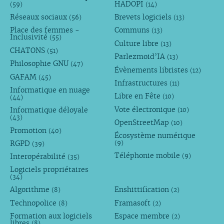
HADOPI
(59)
(14)
Réseaux sociaux
Brevets logiciels
(56)
(13)
Place des femmes -
Communs
(13)
Inclusivité
(55)
Culture libre
(13)
CHATONS
(51)
Parlezmoid’IA
(13)
Philosophie GNU
(47)
Évènements libristes
(12)
GAFAM
(45)
Infrastructures
(11)
Informatique en nuage
Libre en Fête
(10)
(44)
Vote électronique
Informatique déloyale
(10)
(43)
OpenStreetMap
(10)
Promotion
(40)
Écosystème numérique
RGPD
(9)
(39)
Téléphonie mobile
Interopérabilité
(9)
(35)
Logiciels propriétaires
(34)
Algorithme
Enshittification
(8)
(2)
Technopolice
Framasoft
(8)
(2)
Formation aux logiciels
Espace membre
(2)
libres
(8)