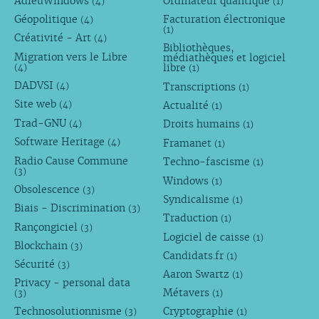
AdieuWindows
Ordinateur quantique
(4)
(1)
Géopolitique
Facturation électronique
(4)
(1)
Créativité - Art
(4)
Bibliothèques,
Migration vers le Libre
médiathèques et logiciel
libre
(4)
(1)
DADVSI
Transcriptions
(4)
(1)
Site web
Actualité
(4)
(1)
Trad-GNU
Droits humains
(4)
(1)
Software Heritage
Framanet
(4)
(1)
Radio Cause Commune
Techno-fascisme
(1)
(3)
Windows
(1)
Obsolescence
(3)
Syndicalisme
(1)
Biais - Discrimination
(3)
Traduction
(1)
Rançongiciel
(3)
Logiciel de caisse
(1)
Blockchain
(3)
Candidats.fr
(1)
Sécurité
(3)
Aaron Swartz
(1)
Privacy - personal data
Métavers
(3)
(1)
Technosolutionnisme
Cryptographie
(3)
(1)