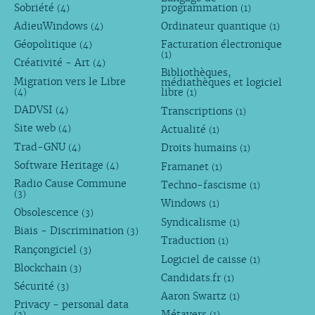
Sobriété
programmation
(4)
(1)
AdieuWindows
Ordinateur quantique
(4)
(1)
Géopolitique
Facturation électronique
(4)
(1)
Créativité - Art
(4)
Bibliothèques,
Migration vers le Libre
médiathèques et logiciel
libre
(4)
(1)
DADVSI
Transcriptions
(4)
(1)
Site web
Actualité
(4)
(1)
Trad-GNU
Droits humains
(4)
(1)
Software Heritage
Framanet
(4)
(1)
Radio Cause Commune
Techno-fascisme
(1)
(3)
Windows
(1)
Obsolescence
(3)
Syndicalisme
(1)
Biais - Discrimination
(3)
Traduction
(1)
Rançongiciel
(3)
Logiciel de caisse
(1)
Blockchain
(3)
Candidats.fr
(1)
Sécurité
(3)
Aaron Swartz
(1)
Privacy - personal data
Métavers
(3)
(1)