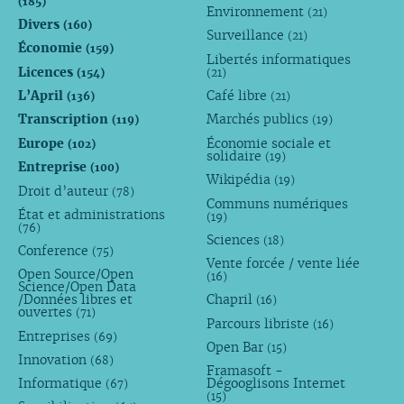
(185)
Environnement
(21)
Divers
(160)
Surveillance
(21)
Économie
(159)
Libertés informatiques
Licences
(154)
(21)
L’April
Café libre
(136)
(21)
Transcription
Marchés publics
(119)
(19)
Europe
Économie sociale et
(102)
solidaire
(19)
Entreprise
(100)
Wikipédia
(19)
Droit d’auteur
(78)
Communs numériques
État et administrations
(19)
(76)
Sciences
(18)
Conference
(75)
Vente forcée / vente liée
Open Source/Open
(16)
Science/Open Data
/Données libres et
Chapril
(16)
ouvertes
(71)
Parcours libriste
(16)
Entreprises
(69)
Open Bar
(15)
Innovation
(68)
Framasoft -
Informatique
Dégooglisons Internet
(67)
(15)