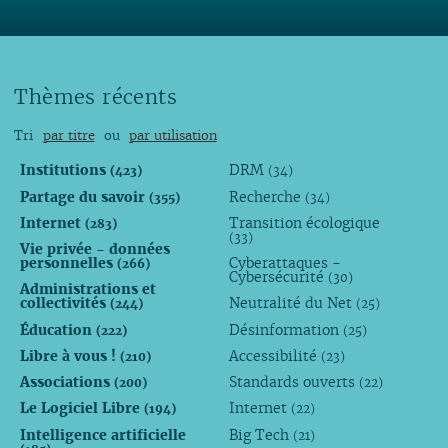
Thèmes récents
Tri
par titre
ou
par utilisation
Institutions
DRM
(423)
(34)
Partage du savoir
Recherche
(355)
(34)
Internet
Transition écologique
(283)
(33)
Vie privée - données
personnelles
Cyberattaques -
(266)
Cybersécurité
(30)
Administrations et
collectivités
Neutralité du Net
(244)
(25)
Éducation
Désinformation
(222)
(25)
Libre à vous !
Accessibilité
(210)
(23)
Associations
Standards ouverts
(200)
(22)
Le Logiciel Libre
Internet
(194)
(22)
Intelligence artificielle
Big Tech
(21)