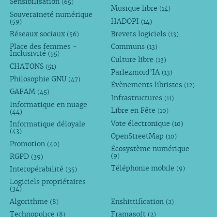
Sensibilisation
(65)
Musique libre
(14)
Souveraineté numérique
HADOPI
(59)
(14)
Réseaux sociaux
Brevets logiciels
(56)
(13)
Place des femmes -
Communs
(13)
Inclusivité
(55)
Culture libre
(13)
CHATONS
(51)
Parlezmoid’IA
(13)
Philosophie GNU
(47)
Évènements libristes
(12)
GAFAM
(45)
Infrastructures
(11)
Informatique en nuage
Libre en Fête
(10)
(44)
Vote électronique
Informatique déloyale
(10)
(43)
OpenStreetMap
(10)
Promotion
(40)
Écosystème numérique
RGPD
(9)
(39)
Téléphonie mobile
Interopérabilité
(9)
(35)
Logiciels propriétaires
(34)
Algorithme
Enshittification
(8)
(2)
Technopolice
Framasoft
(8)
(2)