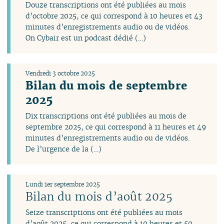
Douze transcriptions ont été publiées au mois
mars
juillet
juillet
juillet
juillet
juin
d’octobre 2025, ce qui correspond à 10 heures et 43
février
juin
juin
juin
juin
avril
minutes d’enregistrements audio ou de vidéos.
janvier
mai
mai
avril
mai
mars
On Cybair est un podcast dédié (…)
avril
avril
mars
avril
février
mars
mars
février
mars
janvier
février
février
janvier
février
Vendredi 3 octobre 2025
janvier
janvier
janvier
Bilan du mois de septembre
2025
Dix transcriptions ont été publiées au mois de
septembre 2025, ce qui correspond à 11 heures et 49
minutes d’enregistrements audio ou de vidéos.
De l’urgence de la (…)
Lundi 1er septembre 2025
Bilan du mois d’août 2025
Seize transcriptions ont été publiées au mois
d’août 2025, ce qui correspond à 10 heures et 50