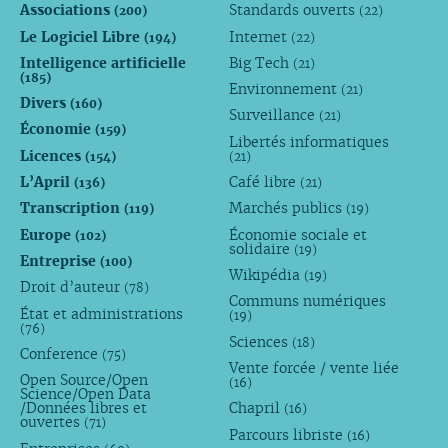
Associations
Standards ouverts
(200)
(22)
Le Logiciel Libre
Internet
(194)
(22)
Intelligence artificielle
Big Tech
(21)
(185)
Environnement
(21)
Divers
(160)
Surveillance
(21)
Économie
(159)
Libertés informatiques
Licences
(154)
(21)
L’April
Café libre
(136)
(21)
Transcription
Marchés publics
(119)
(19)
Europe
Économie sociale et
(102)
solidaire
(19)
Entreprise
(100)
Wikipédia
(19)
Droit d’auteur
(78)
Communs numériques
État et administrations
(19)
(76)
Sciences
(18)
Conference
(75)
Vente forcée / vente liée
Open Source/Open
(16)
Science/Open Data
/Données libres et
Chapril
(16)
ouvertes
(71)
Parcours libriste
(16)