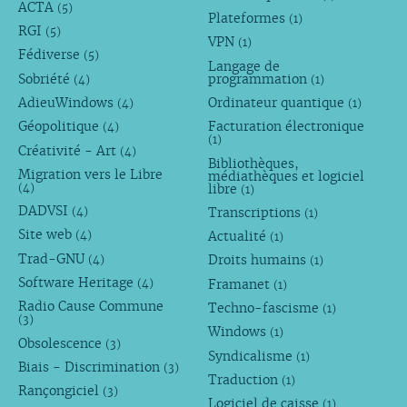
ACTA
(5)
Plateformes
(1)
RGI
(5)
VPN
(1)
Fédiverse
(5)
Langage de
Sobriété
programmation
(4)
(1)
AdieuWindows
Ordinateur quantique
(4)
(1)
Géopolitique
Facturation électronique
(4)
(1)
Créativité - Art
(4)
Bibliothèques,
Migration vers le Libre
médiathèques et logiciel
libre
(4)
(1)
DADVSI
Transcriptions
(4)
(1)
Site web
Actualité
(4)
(1)
Trad-GNU
Droits humains
(4)
(1)
Software Heritage
Framanet
(4)
(1)
Radio Cause Commune
Techno-fascisme
(1)
(3)
Windows
(1)
Obsolescence
(3)
Syndicalisme
(1)
Biais - Discrimination
(3)
Traduction
(1)
Rançongiciel
(3)
Logiciel de caisse
(1)