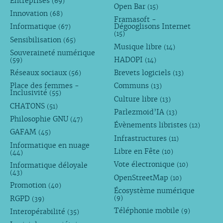
Entreprises
(69)
Open Bar
(15)
Innovation
(68)
Framasoft -
Informatique
Dégooglisons Internet
(67)
(15)
Sensibilisation
(65)
Musique libre
(14)
Souveraineté numérique
HADOPI
(59)
(14)
Réseaux sociaux
Brevets logiciels
(56)
(13)
Place des femmes -
Communs
(13)
Inclusivité
(55)
Culture libre
(13)
CHATONS
(51)
Parlezmoid’IA
(13)
Philosophie GNU
(47)
Évènements libristes
(12)
GAFAM
(45)
Infrastructures
(11)
Informatique en nuage
Libre en Fête
(10)
(44)
Vote électronique
Informatique déloyale
(10)
(43)
OpenStreetMap
(10)
Promotion
(40)
Écosystème numérique
RGPD
(9)
(39)
Téléphonie mobile
Interopérabilité
(9)
(35)