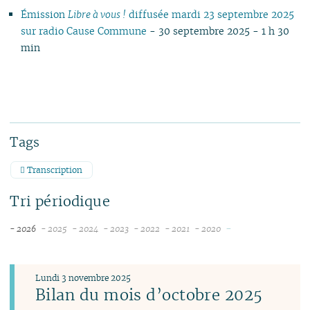
Émission
Libre à vous !
diffusée mardi 23 septembre 2025
sur radio Cause Commune
- 30 septembre 2025 - 1 h 30
min
Tags
Transcription
Tri périodique
-
- 2026
- 2025
- 2024
- 2023
- 2022
- 2021
- 2020
août
décembre
décembre
décembre
décembre
novembre
novembre
juillet
novembre
novembre
novembre
novembre
octobre
juin
octobre
octobre
octobre
octobre
septembre
Lundi 3 novembre 2025
mai
septembre
septembre
septembre
septembre
août
Bilan du mois d’octobre 2025
avril
août
août
août
août
juillet