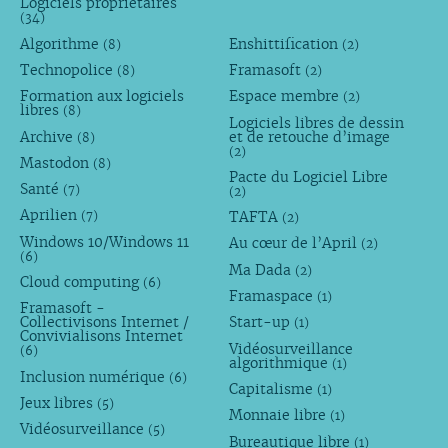
Logiciels propriétaires
(34)
Algorithme
Enshittification
(8)
(2)
Technopolice
Framasoft
(8)
(2)
Formation aux logiciels
Espace membre
(2)
libres
(8)
Logiciels libres de dessin
Archive
et de retouche d’image
(8)
(2)
Mastodon
(8)
Pacte du Logiciel Libre
Santé
(7)
(2)
Aprilien
TAFTA
(7)
(2)
Windows 10/Windows 11
Au cœur de l’April
(2)
(6)
Ma Dada
(2)
Cloud computing
(6)
Framaspace
(1)
Framasoft -
Collectivisons Internet /
Start-up
(1)
Convivialisons Internet
Vidéosurveillance
(6)
algorithmique
(1)
Inclusion numérique
(6)
Capitalisme
(1)
Jeux libres
(5)
Monnaie libre
(1)
Vidéosurveillance
(5)
Bureautique libre
(1)