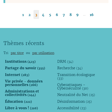
…
1
2
3
4
5
6
7
8
9
16
Thèmes récents
Tri
par titre
ou
par utilisation
Institutions
DRM
(423)
(34)
Partage du savoir
Recherche
(355)
(34)
Internet
Transition écologique
(283)
(33)
Vie privée - données
personnelles
Cyberattaques -
(266)
Cybersécurité
(30)
Administrations et
collectivités
Neutralité du Net
(244)
(25)
Éducation
Désinformation
(222)
(25)
Libre à vous !
Accessibilité
(210)
(23)