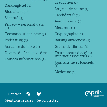
Traduction
(1)
Rançongiciel
(3)
Logiciel de caisse
(1)
Blockchain
(3)
Candidats.fr
(1)
Sécurité
(3)
Aaron Swartz
(1)
Privacy - personal data
Métavers
(3)
(1)
Technosolutionnisme
Cryptographie
(3)
(1)
Podcasting
Raising awareness
(3)
(1)
Actualité du Libre
Graine de libriste
(3)
(1)
Diversité - Inclusivité
Fournisseurs d’accès à
(3)
Internet associatifs
(1)
Fausses informations
(2)
Journalisme et logiciels
(1)
Médecine
(1)
Contact
Mentions légales
rss
mastodon
Se connecter