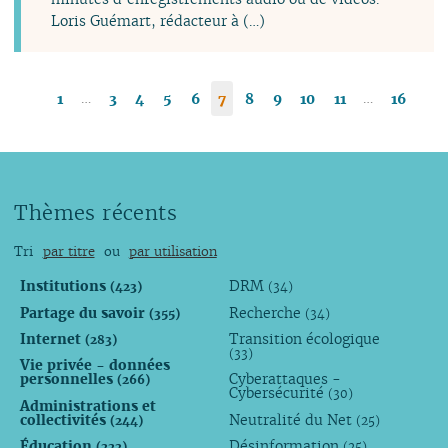
Loris Guémart, rédacteur à (…)
…
…
1
3
4
5
6
7
8
9
10
11
16
Thèmes récents
Tri
par titre
ou
par utilisation
Institutions
DRM
(423)
(34)
Partage du savoir
Recherche
(355)
(34)
Internet
Transition écologique
(283)
(33)
Vie privée - données
personnelles
Cyberattaques -
(266)
Cybersécurité
(30)
Administrations et
collectivités
Neutralité du Net
(244)
(25)
Éducation
Désinformation
(222)
(25)