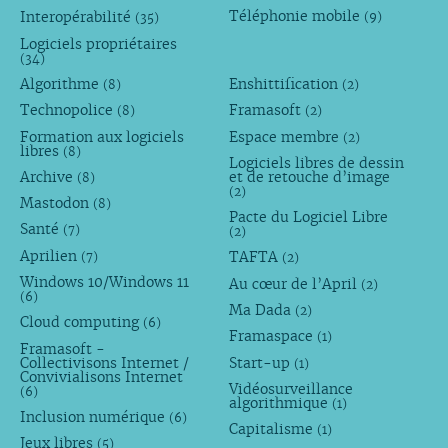
Téléphonie mobile
Interopérabilité
(9)
(35)
Logiciels propriétaires
(34)
Algorithme
Enshittification
(8)
(2)
Technopolice
Framasoft
(8)
(2)
Formation aux logiciels
Espace membre
(2)
libres
(8)
Logiciels libres de dessin
Archive
et de retouche d’image
(8)
(2)
Mastodon
(8)
Pacte du Logiciel Libre
Santé
(7)
(2)
Aprilien
TAFTA
(7)
(2)
Windows 10/Windows 11
Au cœur de l’April
(2)
(6)
Ma Dada
(2)
Cloud computing
(6)
Framaspace
(1)
Framasoft -
Collectivisons Internet /
Start-up
(1)
Convivialisons Internet
Vidéosurveillance
(6)
algorithmique
(1)
Inclusion numérique
(6)
Capitalisme
(1)
Jeux libres
(5)