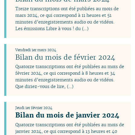
avril
août
août
août
août
juillet
Treize transcriptions ont été publiées au mois de
mars
juillet
juillet
juillet
juillet
juin
mars 2024, ce qui correspond à 11 heures et 51
février
juin
juin
juin
juin
avril
minutes d’enregistrements audio ou de vidéos.
janvier
mai
mai
avril
mai
mars
Les émissions Libre à vous ! du (…)
avril
avril
mars
avril
février
mars
mars
février
mars
janvier
février
février
janvier
février
Vendredi 1er mars 2024
janvier
janvier
janvier
Bilan du mois de février 2024
Quatorze transcriptions ont été publiées au mois de
février 2024, ce qui correspond à 8 heures et 34
minutes d’enregistrements audio ou de vidéos.
Que diriez-vous de lire, (…)
Jeudi 1er février 2024
Bilan du mois de janvier 2024
Quatorze transcriptions ont été publiées au mois de
janvier 2024, ce qui correspond à 13 heures et 40