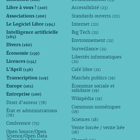
Libre à vous !
Accessibilité
(210)
(23)
Associations
Standards ouverts
(200)
(22)
Le Logiciel Libre
Internet
(194)
(22)
Intelligence artificielle
Big Tech
(21)
(185)
Environnement
(21)
Divers
(160)
Surveillance
(21)
Économie
(159)
Libertés informatiques
Licences
(154)
(21)
L’April
Café libre
(136)
(21)
Transcription
Marchés publics
(119)
(19)
Europe
Économie sociale et
(102)
solidaire
(19)
Entreprise
(100)
Wikipédia
(19)
Droit d’auteur
(78)
Communs numériques
État et administrations
(19)
(76)
Sciences
(18)
Conference
(75)
Vente forcée / vente liée
Open Source/Open
(16)
Science/Open Data