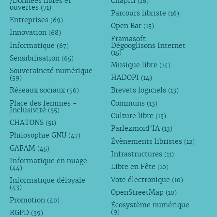
/Données libres et
Chapril
(16)
ouvertes
(71)
Parcours libriste
(16)
Entreprises
(69)
Open Bar
(15)
Innovation
(68)
Framasoft -
Informatique
Dégooglisons Internet
(67)
(15)
Sensibilisation
(65)
Musique libre
(14)
Souveraineté numérique
HADOPI
(59)
(14)
Réseaux sociaux
Brevets logiciels
(56)
(13)
Place des femmes -
Communs
(13)
Inclusivité
(55)
Culture libre
(13)
CHATONS
(51)
Parlezmoid’IA
(13)
Philosophie GNU
(47)
Évènements libristes
(12)
GAFAM
(45)
Infrastructures
(11)
Informatique en nuage
Libre en Fête
(10)
(44)
Vote électronique
Informatique déloyale
(10)
(43)
OpenStreetMap
(10)
Promotion
(40)
Écosystème numérique
RGPD
(9)
(39)