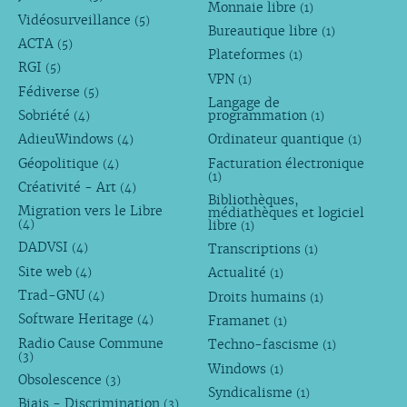
Monnaie libre
(1)
Vidéosurveillance
(5)
Bureautique libre
(1)
ACTA
(5)
Plateformes
(1)
RGI
(5)
VPN
(1)
Fédiverse
(5)
Langage de
Sobriété
programmation
(4)
(1)
AdieuWindows
Ordinateur quantique
(4)
(1)
Géopolitique
Facturation électronique
(4)
(1)
Créativité - Art
(4)
Bibliothèques,
Migration vers le Libre
médiathèques et logiciel
libre
(4)
(1)
DADVSI
Transcriptions
(4)
(1)
Site web
Actualité
(4)
(1)
Trad-GNU
Droits humains
(4)
(1)
Software Heritage
Framanet
(4)
(1)
Radio Cause Commune
Techno-fascisme
(1)
(3)
Windows
(1)
Obsolescence
(3)
Syndicalisme
(1)
Biais - Discrimination
(3)