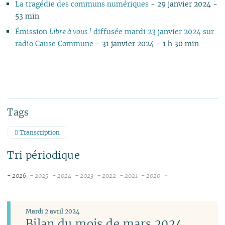
La tragédie des communs numériques
- 29 janvier 2024 -
53 min
Émission
Libre à vous !
diffusée mardi 23 janvier 2024 sur
radio Cause Commune
- 31 janvier 2024 - 1 h 30 min
Tags
Transcription
Tri périodique
-
- 2026
- 2025
- 2024
- 2023
- 2022
- 2021
- 2020
août
décembre
décembre
décembre
décembre
novembre
novembre
juillet
novembre
novembre
novembre
novembre
octobre
juin
octobre
octobre
octobre
octobre
septembre
Mardi 2 avril 2024
mai
septembre
septembre
septembre
septembre
août
Bilan du mois de mars 2024