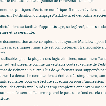
r le livre sur le site e-publish de l’Université de Liège.
er nos pratiques d’écriture numérique. Il met en évidence les dif
mment l’utilisation du langage Markdown, et des outils associés
cité, donc sa facilité d’apprentissage, sa légèreté, donc sa sob
rture et sa pérennité.
e documentation assez complète de la syntaxe Markdown pour l
rticles académiques, mais elle est complètement transposable à to
rés.
s utilisables pour la plupart des logiciels libres, notamment Pand
cense
], est présenté comme un véritable couteau-suisse de l’édit
rmat de fichier à un autre. Plus de 40 formats sont supportés 
own. La démarche consiste donc à écrire, très simplement, son
rmats souhaités pour une lecture sur écran ou pour l’impression.
ochet : des outils trop lourds et trop complexes ont envahi nos 
urne de l’essentiel. La forme prend le pas sur le fond et cela ri
iture.