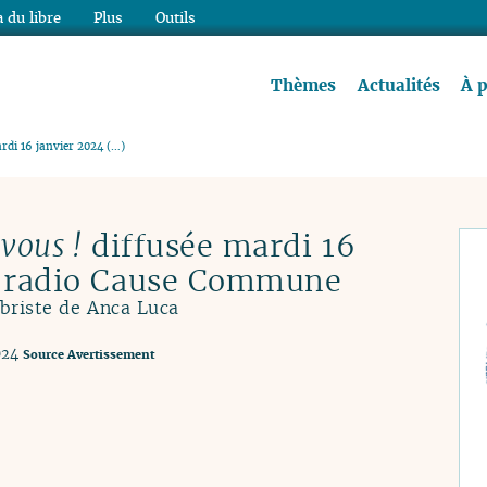
 du libre
Plus
Outils
re à lire !
Thèmes
Actualités
À 
ardi 16 janvier 2024 (…)
 vous !
diffusée mardi 16
r radio Cause Commune
libriste de Anca Luca
024
Source
Avertissement