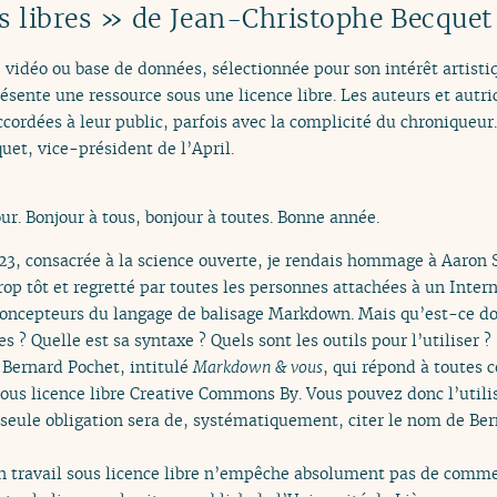
s libres » de Jean-Christophe Becque
 vidéo ou base de données, sélectionnée pour son intérêt artistiq
ente une ressource sous une licence libre. Les auteurs et autric
accordées à leur public, parfois avec la complicité du chroniqueur
uet, vice-président de l’April.
ur. Bonjour à tous, bonjour à toutes. Bonne année.
3, consacrée à la science ouverte, je rendais hommage à Aaron 
rop tôt et regretté par toutes les personnes attachées à un Interne
 concepteurs du langage de balisage Markdown. Mais qu’est-ce 
s ? Quelle est sa syntaxe ? Quels sont les outils pour l’utiliser ?
 Bernard Pochet, intitulé
Markdown & vous
, qui répond à toutes c
ous licence libre Creative Commons By. Vous pouvez donc l’utilise
e seule obligation sera de, systématiquement, citer le nom de Ber
on travail sous licence libre n’empêche absolument pas de comme