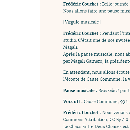
Frédéric Couchet :
Belle journée 
Nous allons faire une pause musi
[Virgule musicale]
Frédéric Couchet :
Pendant l’int
studio. C’était une de nos invité
Magali.
Après la pause musicale, nous abo
par Magali Garnero, la présidente
En attendant, nous allons écout
l’écoute de Cause Commune, la vo
Pause musicale :
Riverside II
par L
Voix off :
Cause Commune, 93.1.
Frédéric Couchet :
Nous venons 
Commons Attribution, CC By 4.0.
Le Chaos Entre Deux Chaises est u