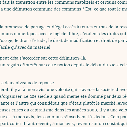
ez fait la transition entre les communs matériels et certains co
y a une définition commune des communs ? Est-ce que tout le mo
 la promesse de partage et d’égal accès à toutes et tous de la ress
muns numériques avec le logiciel libre, c’étaient des droits qui
t d’usage, le droit d’étude, le droit de modification et droit de p
acile qu’avec du matériel.
eut déjà s’accorder sur cette définition-là.
a un regain d’intérêt sur cette notion depuis le début du 21e si
y a deux niveaux de réponse.
al, il y a, à mon avis, une volonté qui traverse la société d’avo
 s’organiser. Le 20e siècle a quand même été dominé par deux réci
tante et l’autre qui considérait que c’était plutôt le marché. Ave
uses crises du capitalisme dans les années 2000, il y a une volo
ique et, à mon avis, les communs s’inscrivent là-dedans. Cela p
rticulier il faut revenir, à mon avis, revenir sur un constat q