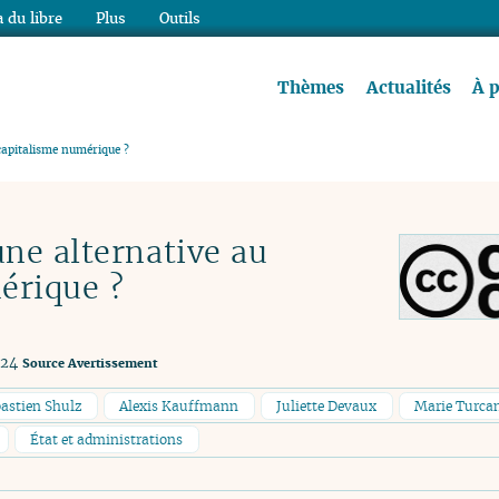
 du libre
Plus
Outils
re à lire !
Thèmes
Actualités
À 
capitalisme numérique ?
ne alternative au
érique ?
024
Source
Avertissement
astien Shulz
Alexis Kauffmann
Juliette Devaux
Marie Turca
État et administrations