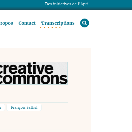
Des initiatives de l’April
rechercher
propos
Contact
Transcriptions
n
François Saltiel