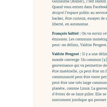
Guillaume [Rozier], l’ont rejoint.
Quand vous entrez dans Facebook 
designé
l’espace public au servic
hacker, être curieux, essayer d
liberté, en autonomie.
François Saltiel :
On va ouvrir ce
émission. Les communs numériqu
peut-on définir, Valérie Peugeo
Valérie Peugeot :
Il y a une défi
monde converge. Un commun
[
5
]
gouvernance qui va permettre de 
être matérielle, ça peut être un f
communauté peut être toute petit
peut être une très large communa
planète, comme Linux. La gouver
d’éviter de se faire piller. Elle 
instrument juridique qui permet j