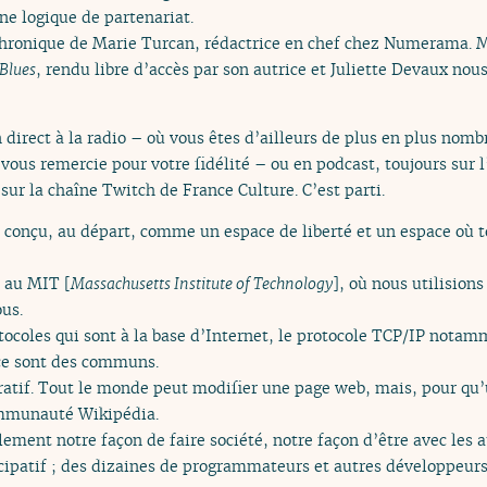
 logique de partenariat.
ronique de Marie Turcan, rédactrice en chef chez Numerama. M
 Blues
, rendu libre d’accès par son autrice et Juliette Devaux no
 direct à la radio – où vous êtes d’ailleurs de plus en plus nom
 vous remercie pour votre fidélité – ou en podcast, toujours sur l
ur la chaîne Twitch de France Culture. C’est parti.
é conçu, au départ, comme un espace de liberté et un espace où to
, au MIT [
Massachusetts Institute of Technology
], où nous utilision
us.
ocoles qui sont à la base d’Internet, le protocole TCP/IP notam
 ce sont des communs.
atif. Tout le monde peut modifier une page web, mais, pour qu’
communauté Wikipédia.
ment notre façon de faire société, notre façon d’être avec les a
ticipatif ; des dizaines de programmateurs et autres développeu