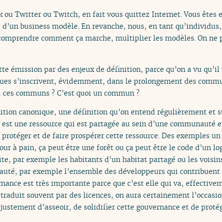
ou Twitter ou Twitch, en fait vous quittez Internet. Vous êtes e
e d’un business modèle. En revanche, nous, en tant qu’individus,
e comprendre comment ça marche, multiplier les modèles. On ne 
tte émission par des enjeux de définition, parce qu’on a vu qu’il
es s’inscrivent, évidemment, dans le prolongement des commu
t, ces communs ? C’est quoi un commun ?
nition canonique, une définition qu’on entend régulièrement et sur
est une ressource qui est partagée au sein d’une communauté et 
protéger et de faire prospérer cette ressource. Des exemples un 
our à pain, ça peut être une forêt ou ça peut être le code d’un lo
e, par exemple les habitants d’un habitat partagé ou les voisin
uté, par exemple l’ensemble des développeurs qui contribuent à u
nance est très importante parce que c’est elle qui va, effecti
se traduit souvent par des licences, on aura certainement l’occasio
ustement d’asseoir, de solidifier cette gouvernance et de protég