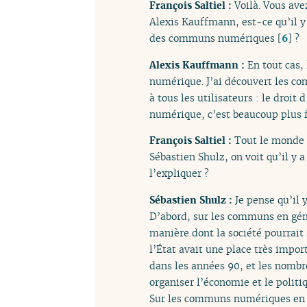
François Saltiel :
Voilà. Vous av
Alexis Kauffmann, est-ce qu’il 
des communs numériques
[
6
]
?
Alexis Kauffmann :
En tout cas,
numérique. J’ai découvert les com
à tous les utilisateurs : le droi
numérique, c’est beaucoup plus f
François Saltiel :
Tout le monde p
Sébastien Shulz, on voit qu’il y 
l’expliquer ?
Sébastien Shulz :
Je pense qu’il 
D’abord, sur les communs en génér
manière dont la société pourrait
l’État avait une place très impor
dans les années 90, et les nombre
organiser l’économie et le polit
Sur les communs numériques en pa