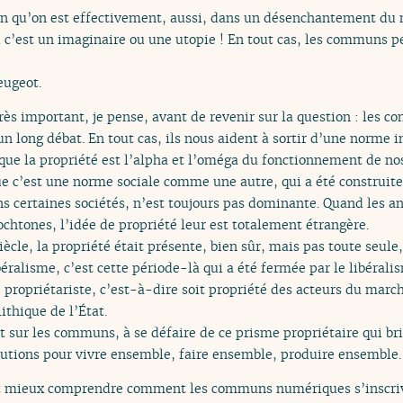
en qu’on est effectivement, aussi, dans un désenchantement du n
si c’est un imaginaire ou une utopie ! En tout cas, les communs p
eugeot.
rès important, je pense, avant de revenir sur la question : les c
n long débat. En tout cas, ils nous aident à sortir d’une norme in
 que la propriété est l’alpha et l’oméga du fonctionnement de no
ue c’est une norme sociale comme une autre, qui a été construite
ans certaines sociétés, n’est toujours pas dominante. Quand les a
htones, l’idée de propriété leur est totalement étrangère.
ècle, la propriété était présente, bien sûr, mais pas toute seule,
libéralisme, c’est cette période-là qui a été fermée par le libéral
propriétariste, c’est-à-dire soit propriété des acteurs du march
ithique de l’État.
nt sur les communs, à se défaire de ce prisme propriétaire qui br
utions pour vivre ensemble, faire ensemble, produire ensemble.
 mieux comprendre comment les communs numériques s’inscrive