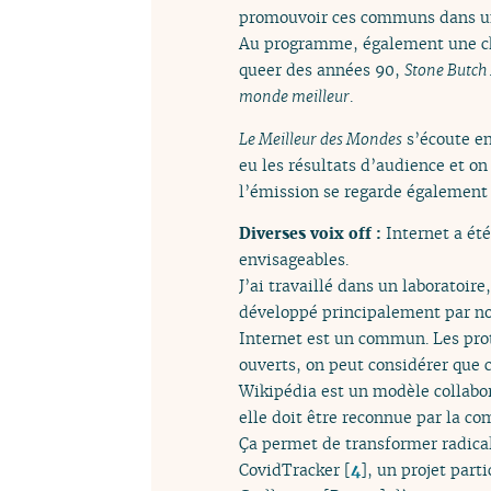
promouvoir ces communs dans une
Au programme, également une ch
queer des années 90,
Stone Butch
monde meilleur
.
Le Meilleur des Mondes
s’écoute en
eu les résultats d’audience et on
l’émission se regarde également s
Diverses voix off :
Internet a ét
envisageables.
J’ai travaillé dans un laboratoire
développé principalement par no
Internet est un commun. Les prot
ouverts, on peut considérer que
Wikipédia est un modèle collabor
elle doit être reconnue par la 
Ça permet de transformer radicale
CovidTracker
[
4
]
, un projet par