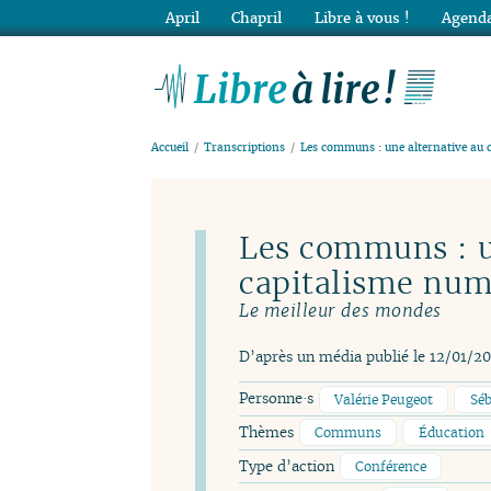
April
Chapril
Libre à vous !
Agenda
Lib
Accueil
Transcriptions
Les communs : une alternative au 
Les communs : u
capitalisme num
Le meilleur des mondes
D’après un média publié le 12/01/2
Personne·s
Valérie Peugeot
Séb
Thèmes
Communs
Éducation
Type d’action
Conférence