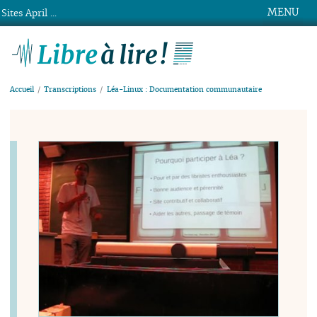
MENU
Sites April ...
Libre à lire !
Accueil
Transcriptions
Léa-Linux : Documentation communautaire