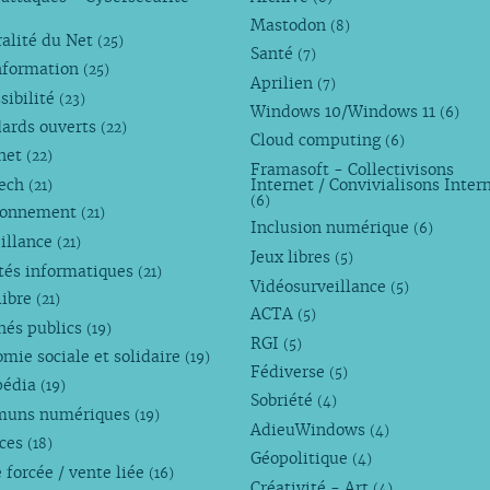
Mastodon
(8)
alité du Net
(25)
Santé
(7)
nformation
(25)
Aprilien
(7)
sibilité
(23)
Windows 10/Windows 11
(6)
dards ouverts
(22)
Cloud computing
(6)
rnet
(22)
Framasoft - Collectivisons
Tech
Internet / Convivialisons Inter
(21)
(6)
ronnement
(21)
Inclusion numérique
(6)
illance
(21)
Jeux libres
(5)
tés informatiques
(21)
Vidéosurveillance
(5)
libre
(21)
ACTA
(5)
hés publics
(19)
RGI
(5)
mie sociale et solidaire
(19)
Fédiverse
(5)
pédia
(19)
Sobriété
(4)
uns numériques
(19)
AdieuWindows
(4)
nces
(18)
Géopolitique
(4)
 forcée / vente liée
(16)
Créativité - Art
(4)