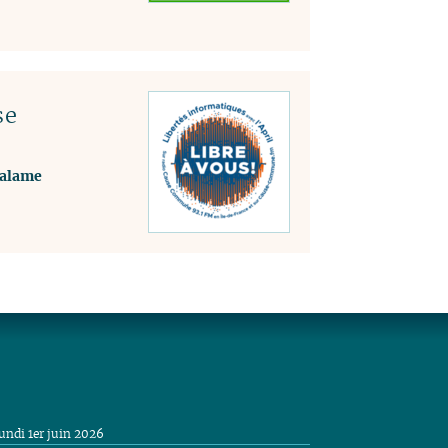
se
Calame
undi 1er juin 2026