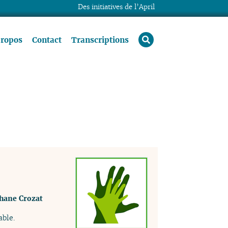
Des initiatives de l’April
rechercher
propos
Contact
Transcriptions
hane Crozat
ble.