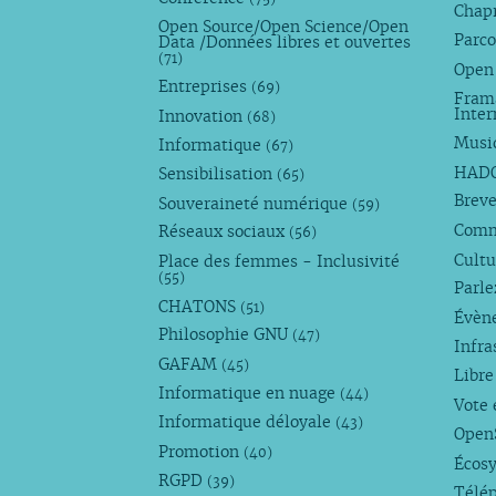
Chap
Open Source/Open Science/Open
Parco
Data /Données libres et ouvertes
(71)
Open
Entreprises
(69)
Fram
Inte
Innovation
(68)
Musi
Informatique
(67)
HAD
Sensibilisation
(65)
Breve
Souveraineté numérique
(59)
Com
Réseaux sociaux
(56)
Cultu
Place des femmes - Inclusivité
(55)
Parl
CHATONS
(51)
Évèn
Philosophie GNU
(47)
Infra
GAFAM
(45)
Libre
Informatique en nuage
(44)
Vote 
Informatique déloyale
(43)
Open
Promotion
(40)
Écos
RGPD
(39)
Télé