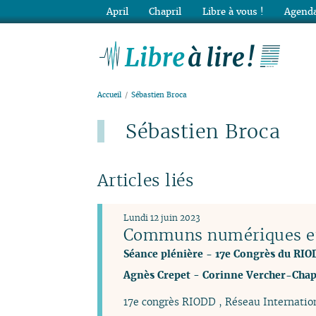
April
Chapril
Libre à vous !
Agenda
Lib
Accueil
Sébastien Broca
Sébastien Broca
Articles liés
Lundi 12 juin 2023
Communs numériques et 
Séance plénière - 17e Congrès du RI
Agnès Crepet
-
Corinne Vercher-Chap
17e congrès RIODD , Réseau Internatio