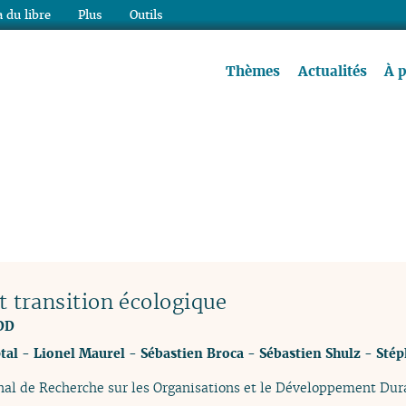
 du libre
Plus
Outils
re à lire !
Thèmes
Actualités
À 
transition écologique
ODD
tal
-
Lionel Maurel
-
Sébastien Broca
-
Sébastien Shulz
-
Stép
nal de Recherche sur les Organisations et le Développement Dura