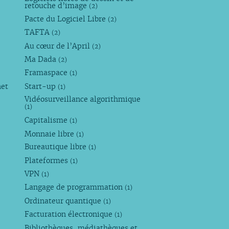
retouche d’image
(2)
Pacte du Logiciel Libre
(2)
TAFTA
(2)
Au cœur de l’April
(2)
Ma Dada
(2)
Framaspace
(1)
net
Start-up
(1)
Vidéosurveillance algorithmique
(1)
Capitalisme
(1)
Monnaie libre
(1)
Bureautique libre
(1)
Plateformes
(1)
VPN
(1)
Langage de programmation
(1)
Ordinateur quantique
(1)
Facturation électronique
(1)
Bibliothèques, médiathèques et