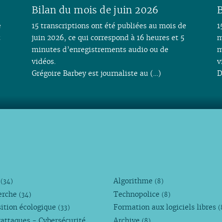
Bilan du mois de juin 2026
B
e
15 transcriptions ont été publiées au mois de
1
t
juin 2026, ce qui correspond à 16 heures et 5
m
minutes d’enregistrements audio ou de
m
vidéos.
v
Grégoire Barbey est journaliste au (…)
D
M
Algorithme
(34)
(8)
erche
Technopolice
(34)
(8)
ition écologique
Formation aux logiciels libres
(33)
(
attaques - Cybersécurité
Archive
(8)