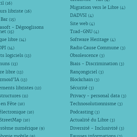
ril
(16)
Migration vers le Libre
(4)
urs libriste
(16)
DADVSI
(4)
 Bar
(15)
Site web
(4)
asoft - Dégooglisons
rnet
Trad-GNU
(15)
(4)
que libre
Software Heritage
(14)
(4)
OPI
Radio Cause Commune
(14)
(3)
ts logiciels
Obsolescence
(13)
(3)
muns
Biais - Discrimination
(13)
(3)
re libre
Rançongiciel
(13)
(3)
ezmoid’IA
Blockchain
(13)
(3)
ements libristes
Sécurité
(12)
(3)
structures
Privacy - personal data
(11)
(3)
 en Fête
Technosolutionnisme
(10)
(3)
électronique
Podcasting
(10)
(3)
StreetMap
Actualité du Libre
(10)
(3)
ystème numérique
Diversité - Inclusivité
(9)
(3)
phonie mobile
Fausses informations
(9)
(2)