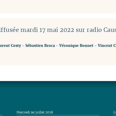
ffusée mardi 17 mai 2022 sur radio Cau
urent Costy
-
Sébastien Broca
-
Véronique Bonnet
-
Vincent 
Mercredi 1er juillet 2026
L