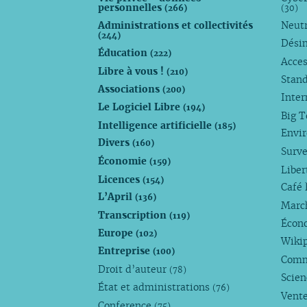
personnelles
(266)
(30)
Administrations et collectivités
Neutr
(244)
Dési
Éducation
(222)
Acces
Libre à vous !
(210)
Stan
Associations
(200)
Inte
Le Logiciel Libre
(194)
Big 
Intelligence artificielle
(185)
Envi
Divers
(160)
Surve
Économie
(159)
Liber
Licences
(154)
Café 
L’April
(136)
Marc
Transcription
(119)
Écono
Europe
(102)
Wiki
Entreprise
(100)
Comm
Droit d’auteur
(78)
Scie
État et administrations
(76)
Vente
Conference
(75)