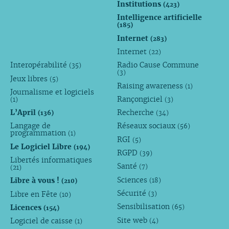
Institutions
(423)
Intelligence artificielle
(185)
Internet
(283)
Internet
(22)
Interopérabilité
Radio Cause Commune
(35)
(3)
Jeux libres
(5)
Raising awareness
(1)
Journalisme et logiciels
Rançongiciel
(1)
(3)
L’April
Recherche
(136)
(34)
Langage de
Réseaux sociaux
(56)
programmation
(1)
RGI
(5)
Le Logiciel Libre
(194)
RGPD
(39)
Libertés informatiques
Santé
(7)
(21)
Sciences
Libre à vous !
(18)
(210)
Sécurité
Libre en Fête
(3)
(10)
Sensibilisation
Licences
(65)
(154)
Site web
Logiciel de caisse
(4)
(1)