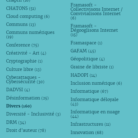
Chapril
(16)
Framasoft -
CHATONS
(51)
Collectivisons Internet /
Convivialisons Internet
Cloud computing
(6)
(6)
Communs
(13)
Framasoft -
Dégooglisons Internet
Communs numériques
(15)
(19)
Framaspace
(1)
Conference
(75)
GAFAM
(45)
Créativité - Art
(4)
Géopolitique
(4)
Cryptographie
(1)
Graine de libriste
(1)
Culture libre
(13)
HADOPI
(14)
Cyberattaques -
Cybersécurité
(30)
Inclusion numérique
(6)
DADVSI
(4)
Informatique
(67)
Désinformation
(25)
Informatique déloyale
(43)
Divers
(160)
Informatique en nuage
Diversité - Inclusivité
(3)
(44)
DRM
(34)
Infrastructures
(11)
Droit d’auteur
(78)
Innovation
(68)