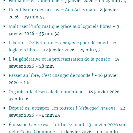
Humanité et Numérique
- 7 janvier 2026 - 1 h 29 min 44
02
06
06
06
07
06
07
06
06
06
06
05
06
05
06
05
IA et histoire des arts avec Ada Ackerman
- 8 janvier
05
04
05
06
05
06
05
05
05
05
04
05
04
04
04
2026 - 29 min 43
04
03
04
05
04
05
04
04
04
04
03
04
03
03
03
03
01
03
04
03
04
03
03
03
03
02
03
02
02
02
Maîtriser l’informatique grâce aux logiciels libres
- 9
02
02
03
02
03
02
02
02
02
01
02
01
01
janvier 2026 - 55 min 34
01
01
01
02
01
01
01
01
Libérer - Délivrer, un
escape game
pour découvrir les
01
logiciels libres
- 12 janvier 2026 - 25 min 55
L’IA générative et la prolétarisation de la pensée
- 15
janvier 2026 - 28 min
Passer au libre, c’est changer de monde !
- 16 janvier
2026 - 1 h
Organiser la désescalade numérique
- 18 janvier 2026 -
37 min 16
Député⋅es, attrapez-les toustes ! (
debugged version
)
- 22
janvier 2026 - 54 min 45
Émission
Libre à vous !
diffusée mardi 13 janvier 2026 sur
radio Cause Commune
- 23 janvier 2026 - 1 h 30 min