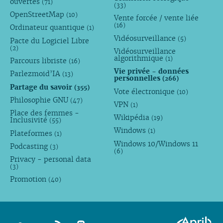
ouvertes
(71)
(33)
OpenStreetMap
(10)
Vente forcée / vente liée
(16)
Ordinateur quantique
(1)
Vidéosurveillance
(5)
Pacte du Logiciel Libre
(2)
Vidéosurveillance
algorithmique
(1)
Parcours libriste
(16)
Vie privée - données
Parlezmoid’IA
(13)
personnelles
(266)
Partage du savoir
(355)
Vote électronique
(10)
Philosophie GNU
(47)
VPN
(1)
Place des femmes -
Wikipédia
(19)
Inclusivité
(55)
Windows
(1)
Plateformes
(1)
Windows 10/Windows 11
Podcasting
(3)
(6)
Privacy - personal data
(3)
Promotion
(40)