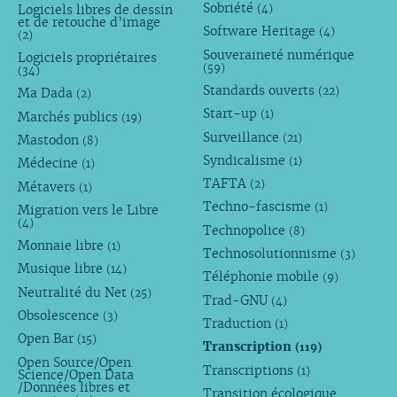
Sobriété
Logiciels libres de dessin
(4)
et de retouche d’image
Software Heritage
(4)
(2)
Souveraineté numérique
Logiciels propriétaires
(59)
(34)
Standards ouverts
(22)
Ma Dada
(2)
Start-up
(1)
Marchés publics
(19)
Surveillance
(21)
Mastodon
(8)
Syndicalisme
(1)
Médecine
(1)
TAFTA
(2)
Métavers
(1)
Techno-fascisme
(1)
Migration vers le Libre
(4)
Technopolice
(8)
Monnaie libre
(1)
Technosolutionnisme
(3)
Musique libre
(14)
Téléphonie mobile
(9)
Neutralité du Net
(25)
Trad-GNU
(4)
Obsolescence
(3)
Traduction
(1)
Open Bar
(15)
Transcription
(119)
Open Source/Open
Transcriptions
(1)
Science/Open Data
/Données libres et
Transition écologique