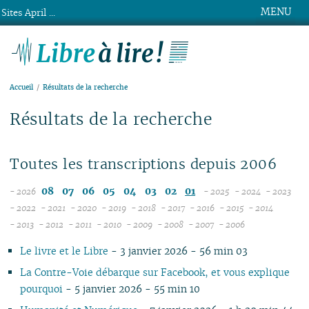
MENU
Sites April ...
Libre à lire !
Accueil
Résultats de la recherche
Résultats de la recherche
Toutes les transcriptions depuis 2006
08
07
06
05
04
03
02
01
- 2026
- 2025
- 2024
- 2023
12
12
12
- 2022
- 2021
- 2020
- 2019
- 2018
- 2017
- 2016
- 2015
- 2014
12
12
12
12
12
12
12
11
12
11
12
11
- 2013
- 2012
- 2011
- 2010
- 2009
- 2008
- 2007
- 2006
12
11
12
11
12
11
12
11
04
11
12
11
04
11
10
11
10
10
11
10
Le livre et le Libre
- 3 janvier 2026 - 56 min 03
10
10
11
10
11
10
11
10
10
11
10
10
09
10
09
10
09
09
09
09
09
10
09
10
09
09
10
09
09
08
09
08
09
08
La Contre-Voie débarque sur Facebook, et vous explique
08
08
08
08
09
08
09
08
08
06
08
08
07
08
07
08
07
pourquoi
- 5 janvier 2026 - 55 min 10
04
07
07
07
08
07
08
07
07
01
07
07
06
07
06
07
06