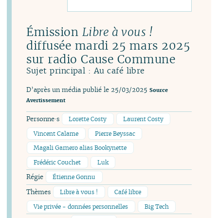
Émission
Libre à vous !
diffusée mardi 25 mars 2025
sur radio Cause Commune
Sujet principal : Au café libre
D’après un média publié le 25/03/2025
Source
Avertissement
Personne·s
Lorette Costy
Laurent Costy
Vincent Calame
Pierre Beyssac
Magali Garnero alias Bookynette
Frédéric Couchet
Luk
Régie
Étienne Gonnu
Thèmes
Libre à vous !
Café libre
Vie privée - données personnelles
Big Tech