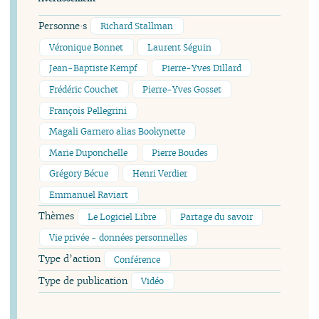
Personne·s
Richard Stallman
Véronique Bonnet
Laurent Séguin
Jean-Baptiste Kempf
Pierre-Yves Dillard
Frédéric Couchet
Pierre-Yves Gosset
François Pellegrini
Magali Garnero alias Bookynette
Marie Duponchelle
Pierre Boudes
Grégory Bécue
Henri Verdier
Emmanuel Raviart
Thèmes
Le Logiciel Libre
Partage du savoir
Vie privée - données personnelles
Type d’action
Conférence
Type de publication
Vidéo