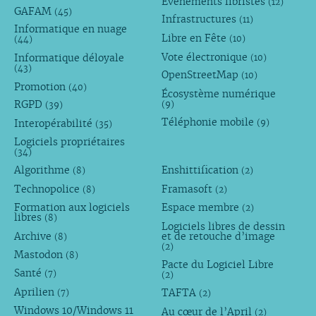
Évènements libristes
(12)
GAFAM
(45)
Infrastructures
(11)
Informatique en nuage
Libre en Fête
(10)
(44)
Vote électronique
Informatique déloyale
(10)
(43)
OpenStreetMap
(10)
Promotion
(40)
Écosystème numérique
RGPD
(9)
(39)
Téléphonie mobile
Interopérabilité
(9)
(35)
Logiciels propriétaires
(34)
Algorithme
Enshittification
(8)
(2)
Technopolice
Framasoft
(8)
(2)
Formation aux logiciels
Espace membre
(2)
libres
(8)
Logiciels libres de dessin
Archive
et de retouche d’image
(8)
(2)
Mastodon
(8)
Pacte du Logiciel Libre
Santé
(7)
(2)
Aprilien
TAFTA
(7)
(2)
Windows 10/Windows 11
Au cœur de l’April
(2)