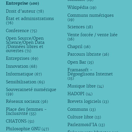
Entreprise
(100)
Wikipédia
(19)
Droit d’auteur
(78)
Communs numériques
État et administrations
(19)
(76)
Sciences
(18)
Conference
(75)
Vente forcée / vente liée
Open Source/Open
(16)
Science/Open Data
/Données libres et
Chapril
(16)
ouvertes
(71)
Parcours libriste
(16)
Entreprises
(69)
Open Bar
(15)
Innovation
(68)
Framasoft -
Informatique
Dégooglisons Internet
(67)
(15)
Sensibilisation
(65)
Musique libre
(14)
Souveraineté numérique
HADOPI
(59)
(14)
Réseaux sociaux
Brevets logiciels
(56)
(13)
Place des femmes -
Communs
(13)
Inclusivité
(55)
Culture libre
(13)
CHATONS
(51)
Parlezmoid’IA
(13)
Philosophie GNU
(47)