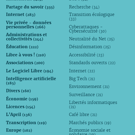
Partage du savoir
Recherche
(355)
(34)
Internet
Transition écologique
(283)
(33)
Vie privée - données
personnelles
Cyberattaques -
(266)
Cybersécurité
(30)
Administrations et
collectivités
Neutralité du Net
(244)
(25)
Éducation
Désinformation
(222)
(25)
Libre à vous !
Accessibilité
(210)
(23)
Associations
Standards ouverts
(200)
(22)
Le Logiciel Libre
Internet
(194)
(22)
Intelligence artificielle
Big Tech
(21)
(185)
Environnement
(21)
Divers
(160)
Surveillance
(21)
Économie
(159)
Libertés informatiques
Licences
(154)
(21)
L’April
Café libre
(136)
(21)
Transcription
Marchés publics
(119)
(19)
Europe
Économie sociale et
(102)
solidaire
(19)