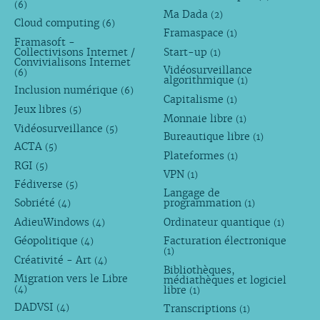
(6)
Ma Dada
(2)
Cloud computing
(6)
Framaspace
(1)
Framasoft -
Collectivisons Internet /
Start-up
(1)
Convivialisons Internet
Vidéosurveillance
(6)
algorithmique
(1)
Inclusion numérique
(6)
Capitalisme
(1)
Jeux libres
(5)
Monnaie libre
(1)
Vidéosurveillance
(5)
Bureautique libre
(1)
ACTA
(5)
Plateformes
(1)
RGI
(5)
VPN
(1)
Fédiverse
(5)
Langage de
Sobriété
programmation
(4)
(1)
AdieuWindows
Ordinateur quantique
(4)
(1)
Géopolitique
Facturation électronique
(4)
(1)
Créativité - Art
(4)
Bibliothèques,
Migration vers le Libre
médiathèques et logiciel
libre
(4)
(1)
DADVSI
Transcriptions
(4)
(1)