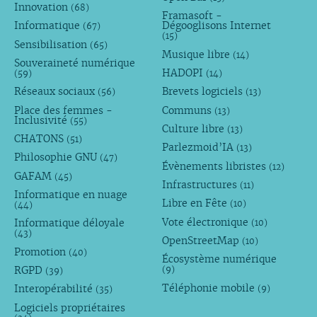
Innovation
(68)
Framasoft -
Informatique
Dégooglisons Internet
(67)
(15)
Sensibilisation
(65)
Musique libre
(14)
Souveraineté numérique
HADOPI
(59)
(14)
Réseaux sociaux
Brevets logiciels
(56)
(13)
Place des femmes -
Communs
(13)
Inclusivité
(55)
Culture libre
(13)
CHATONS
(51)
Parlezmoid’IA
(13)
Philosophie GNU
(47)
Évènements libristes
(12)
GAFAM
(45)
Infrastructures
(11)
Informatique en nuage
Libre en Fête
(10)
(44)
Vote électronique
Informatique déloyale
(10)
(43)
OpenStreetMap
(10)
Promotion
(40)
Écosystème numérique
RGPD
(9)
(39)
Téléphonie mobile
Interopérabilité
(9)
(35)
Logiciels propriétaires