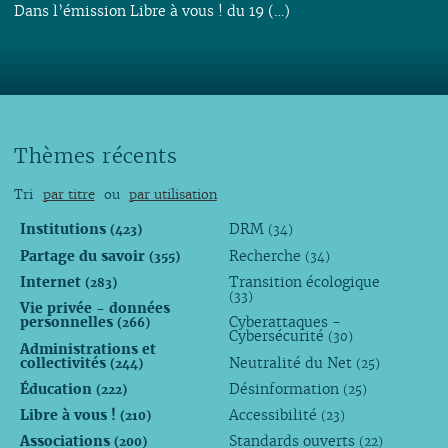
Dans l’émission Libre à vous ! du 19 (…)
Thèmes récents
Tri
par titre
ou
par utilisation
Institutions
DRM
(423)
(34)
Partage du savoir
Recherche
(355)
(34)
Internet
Transition écologique
(283)
(33)
Vie privée - données
personnelles
Cyberattaques -
(266)
Cybersécurité
(30)
Administrations et
collectivités
Neutralité du Net
(244)
(25)
Éducation
Désinformation
(222)
(25)
Libre à vous !
Accessibilité
(210)
(23)
Associations
Standards ouverts
(200)
(22)