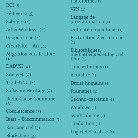
Plateformes
(1)
RGI
(5)
VPN
(1)
Fédiverse
(5)
Langage de
Sobriété
programmation
(4)
(1)
AdieuWindows
Ordinateur quantique
(4)
(1)
Géopolitique
Facturation électronique
(4)
(1)
Créativité - Art
(4)
Bibliothèques,
Migration vers le Libre
médiathèques et logiciel
libre
(4)
(1)
DADVSI
Transcriptions
(4)
(1)
Site web
Actualité
(4)
(1)
Trad-GNU
Droits humains
(4)
(1)
Software Heritage
Framanet
(4)
(1)
Radio Cause Commune
Techno-fascisme
(1)
(3)
Windows
(1)
Obsolescence
(3)
Syndicalisme
(1)
Biais - Discrimination
(3)
Traduction
(1)
Rançongiciel
(3)
Logiciel de caisse
(1)
Blockchain
(3)