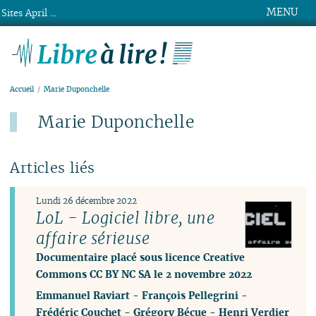
MENU
Sites April ...
Libre à lire !
Accueil
Marie Duponchelle
Marie Duponchelle
Articles liés
Lundi 26 décembre 2022
LoL - Logiciel libre, une
affaire sérieuse
Documentaire placé sous licence Creative
Commons CC BY NC SA le 2 novembre 2022
Emmanuel Raviart
-
François Pellegrini
-
Frédéric Couchet
-
Grégory Bécue
-
Henri Verdier