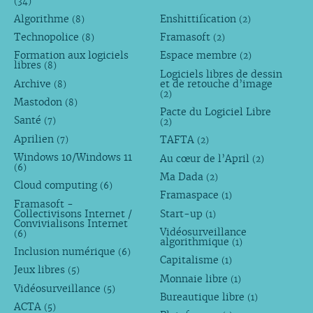
(34)
Algorithme
Enshittification
(8)
(2)
Technopolice
Framasoft
(8)
(2)
Formation aux logiciels
Espace membre
(2)
libres
(8)
Logiciels libres de dessin
Archive
et de retouche d’image
(8)
(2)
Mastodon
(8)
Pacte du Logiciel Libre
Santé
(7)
(2)
Aprilien
TAFTA
(7)
(2)
Windows 10/Windows 11
Au cœur de l’April
(2)
(6)
Ma Dada
(2)
Cloud computing
(6)
Framaspace
(1)
Framasoft -
Collectivisons Internet /
Start-up
(1)
Convivialisons Internet
Vidéosurveillance
(6)
algorithmique
(1)
Inclusion numérique
(6)
Capitalisme
(1)
Jeux libres
(5)
Monnaie libre
(1)
Vidéosurveillance
(5)
Bureautique libre
(1)
ACTA
(5)