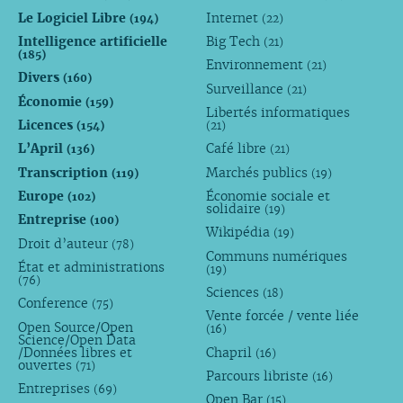
Le Logiciel Libre
Internet
(194)
(22)
Intelligence artificielle
Big Tech
(21)
(185)
Environnement
(21)
Divers
(160)
Surveillance
(21)
Économie
(159)
Libertés informatiques
Licences
(154)
(21)
L’April
Café libre
(136)
(21)
Transcription
Marchés publics
(119)
(19)
Europe
Économie sociale et
(102)
solidaire
(19)
Entreprise
(100)
Wikipédia
(19)
Droit d’auteur
(78)
Communs numériques
État et administrations
(19)
(76)
Sciences
(18)
Conference
(75)
Vente forcée / vente liée
Open Source/Open
(16)
Science/Open Data
/Données libres et
Chapril
(16)
ouvertes
(71)
Parcours libriste
(16)
Entreprises
(69)
Open Bar
(15)