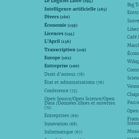
Le Logiciel Libre
(194)
Big 
Intelligence artificielle
(185)
Envi
Divers
(160)
Surve
Économie
(159)
Liber
Licences
(154)
Café 
L’April
(136)
Marc
Transcription
(119)
Écono
Europe
(102)
Wiki
Entreprise
(100)
Comm
Droit d’auteur
(78)
Scie
État et administrations
(76)
Vente
Conference
(75)
Chap
Open Source/Open Science/Open
Parco
Data /Données libres et ouvertes
(71)
Open
Entreprises
(69)
Fram
Inte
Innovation
(68)
Musi
Informatique
(67)