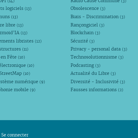
OPI
Radio Cause Commune
(14)
(3)
ts logiciels
Obsolescence
(13)
(3)
muns
Biais - Discrimination
(13)
(3)
re libre
Rançongiciel
(13)
(3)
ezmoid’IA
Blockchain
(13)
(3)
ements libristes
Sécurité
(12)
(3)
structures
Privacy - personal data
(11)
(3)
 en Fête
Technosolutionnisme
(10)
(3)
électronique
Podcasting
(10)
(3)
StreetMap
Actualité du Libre
(10)
(3)
ystème numérique
Diversité - Inclusivité
(9)
(3)
phonie mobile
Fausses informations
(9)
(2)
Se connecter