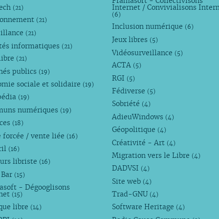
Framasoft - Collectivisons
Tech
Internet / Convivialisons Inter
(21)
(6)
ronnement
(21)
Inclusion numérique
(6)
illance
(21)
Jeux libres
(5)
tés informatiques
(21)
Vidéosurveillance
(5)
libre
(21)
ACTA
(5)
hés publics
(19)
RGI
(5)
mie sociale et solidaire
(19)
Fédiverse
(5)
pédia
(19)
Sobriété
(4)
uns numériques
(19)
AdieuWindows
(4)
nces
(18)
Géopolitique
(4)
 forcée / vente liée
(16)
Créativité - Art
(4)
ril
(16)
Migration vers le Libre
(4)
urs libriste
(16)
DADVSI
(4)
 Bar
(15)
Site web
(4)
asoft - Dégooglisons
rnet
Trad-GNU
(15)
(4)
que libre
Software Heritage
(14)
(4)