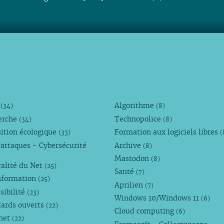
M
Algorithme
(34)
(8)
erche
Technopolice
(34)
(8)
ition écologique
Formation aux logiciels libres
(33)
(
attaques - Cybersécurité
Archive
(8)
Mastodon
(8)
alité du Net
(25)
Santé
(7)
nformation
(25)
Aprilien
(7)
sibilité
(23)
Windows 10/Windows 11
(6)
dards ouverts
(22)
Cloud computing
(6)
rnet
(22)