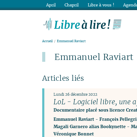
April
Chapril
Libre à vous !
Agenda
Lib
Accueil
Emmanuel Raviart
Emmanuel Raviart
Articles liés
Lundi 26 décembre 2022
LoL - Logiciel libre, une a
Documentaire placé sous licence Cre
Emmanuel Raviart
-
François Pellegri
Magali Garnero alias Bookynette
-
Ma
Véronique Bonnet