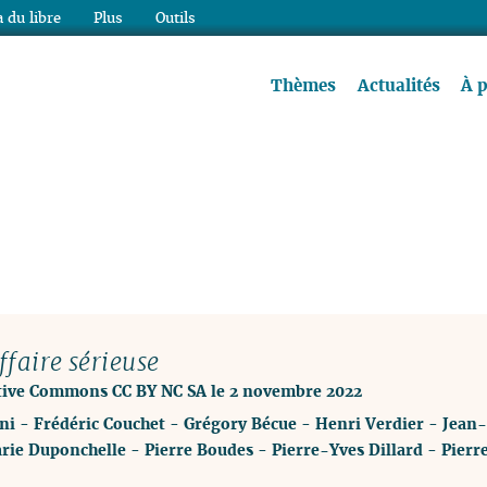
 du libre
Plus
Outils
re à lire !
Thèmes
Actualités
À 
ffaire sérieuse
ative Commons CC BY NC SA le 2 novembre 2022
ni
-
Frédéric Couchet
-
Grégory Bécue
-
Henri Verdier
-
Jean-
rie Duponchelle
-
Pierre Boudes
-
Pierre-Yves Dillard
-
Pierr