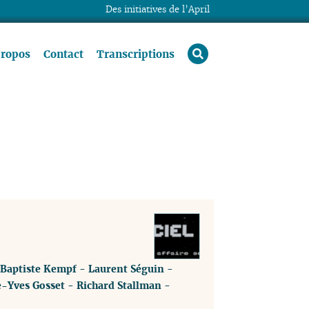
Des initiatives de l’April
rechercher
propos
Contact
Transcriptions
Baptiste Kempf
-
Laurent Séguin
-
e-Yves Gosset
-
Richard Stallman
-