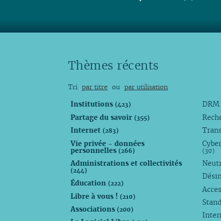
Thèmes récents
Tri
par titre
ou
par utilisation
Institutions
DR
(423)
Partage du savoir
Rech
(355)
Internet
Trans
(283)
Vie privée - données
Cyber
personnelles
(266)
(30)
Administrations et collectivités
Neutr
(244)
Dési
Éducation
(222)
Acces
Libre à vous !
(210)
Stan
Associations
(200)
Inte