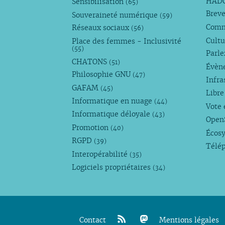
HAD
Sensibilisation
(65)
Breve
Souveraineté numérique
(59)
Com
Réseaux sociaux
(56)
Cultu
Place des femmes - Inclusivité
(55)
Parl
CHATONS
(51)
Évèn
Philosophie GNU
(47)
Infra
GAFAM
(45)
Libre
Informatique en nuage
(44)
Vote 
Informatique déloyale
(43)
Open
Promotion
(40)
Écos
RGPD
(39)
Télé
Interopérabilité
(35)
Logiciels propriétaires
(34)
Contact
Mentions légales