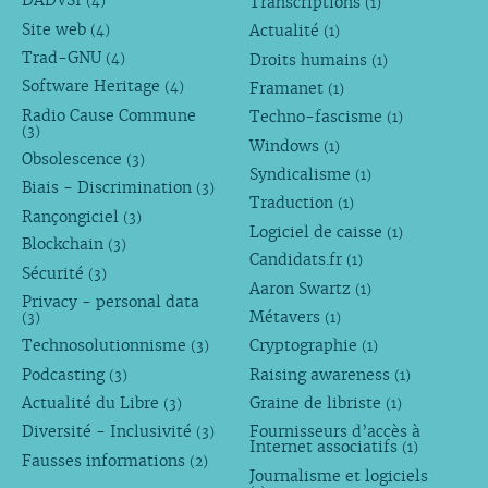
DADVSI
Transcriptions
(4)
(1)
Site web
Actualité
(4)
(1)
Trad-GNU
Droits humains
(4)
(1)
Software Heritage
Framanet
(4)
(1)
Radio Cause Commune
Techno-fascisme
(1)
(3)
Windows
(1)
Obsolescence
(3)
Syndicalisme
(1)
Biais - Discrimination
(3)
Traduction
(1)
Rançongiciel
(3)
Logiciel de caisse
(1)
Blockchain
(3)
Candidats.fr
(1)
Sécurité
(3)
Aaron Swartz
(1)
Privacy - personal data
Métavers
(3)
(1)
Technosolutionnisme
Cryptographie
(3)
(1)
Podcasting
Raising awareness
(3)
(1)
Actualité du Libre
Graine de libriste
(3)
(1)
Diversité - Inclusivité
Fournisseurs d’accès à
(3)
Internet associatifs
(1)
Fausses informations
(2)
Journalisme et logiciels