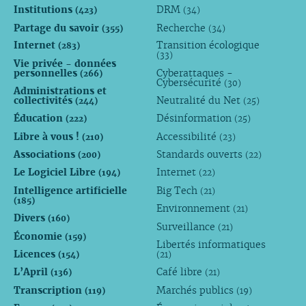
Institutions
DRM
(423)
(34)
Partage du savoir
Recherche
(355)
(34)
Internet
Transition écologique
(283)
(33)
Vie privée - données
personnelles
Cyberattaques -
(266)
Cybersécurité
(30)
Administrations et
collectivités
Neutralité du Net
(244)
(25)
Éducation
Désinformation
(222)
(25)
Libre à vous !
Accessibilité
(210)
(23)
Associations
Standards ouverts
(200)
(22)
Le Logiciel Libre
Internet
(194)
(22)
Intelligence artificielle
Big Tech
(21)
(185)
Environnement
(21)
Divers
(160)
Surveillance
(21)
Économie
(159)
Libertés informatiques
Licences
(154)
(21)
L’April
Café libre
(136)
(21)
Transcription
Marchés publics
(119)
(19)