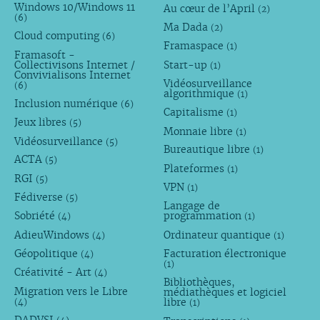
Windows 10/Windows 11
Au cœur de l’April
(2)
(6)
Ma Dada
(2)
Cloud computing
(6)
Framaspace
(1)
Framasoft -
Collectivisons Internet /
Start-up
(1)
Convivialisons Internet
Vidéosurveillance
(6)
algorithmique
(1)
Inclusion numérique
(6)
Capitalisme
(1)
Jeux libres
(5)
Monnaie libre
(1)
Vidéosurveillance
(5)
Bureautique libre
(1)
ACTA
(5)
Plateformes
(1)
RGI
(5)
VPN
(1)
Fédiverse
(5)
Langage de
Sobriété
programmation
(4)
(1)
AdieuWindows
Ordinateur quantique
(4)
(1)
Géopolitique
Facturation électronique
(4)
(1)
Créativité - Art
(4)
Bibliothèques,
Migration vers le Libre
médiathèques et logiciel
libre
(4)
(1)