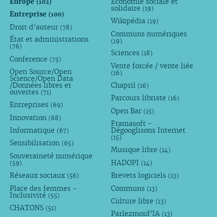
Europe
Économie sociale et
(102)
solidaire
(19)
Entreprise
(100)
Wikipédia
(19)
Droit d’auteur
(78)
Communs numériques
État et administrations
(19)
(76)
Sciences
(18)
Conference
(75)
Vente forcée / vente liée
Open Source/Open
(16)
Science/Open Data
/Données libres et
Chapril
(16)
ouvertes
(71)
Parcours libriste
(16)
Entreprises
(69)
Open Bar
(15)
Innovation
(68)
Framasoft -
Informatique
Dégooglisons Internet
(67)
(15)
Sensibilisation
(65)
Musique libre
(14)
Souveraineté numérique
HADOPI
(59)
(14)
Réseaux sociaux
Brevets logiciels
(56)
(13)
Place des femmes -
Communs
(13)
Inclusivité
(55)
Culture libre
(13)
CHATONS
(51)
Parlezmoid’IA
(13)