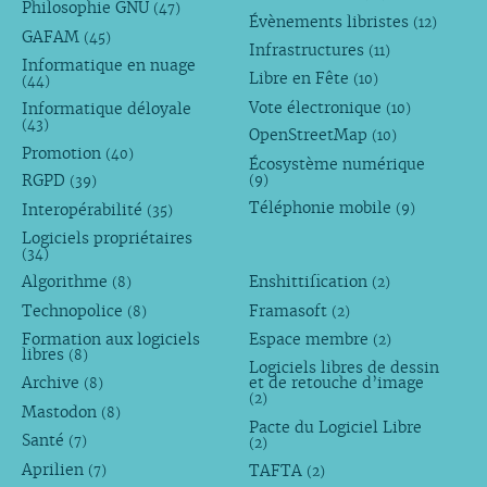
Philosophie GNU
(47)
Évènements libristes
(12)
GAFAM
(45)
Infrastructures
(11)
Informatique en nuage
Libre en Fête
(10)
(44)
Vote électronique
Informatique déloyale
(10)
(43)
OpenStreetMap
(10)
Promotion
(40)
Écosystème numérique
RGPD
(9)
(39)
Téléphonie mobile
Interopérabilité
(9)
(35)
Logiciels propriétaires
(34)
Algorithme
Enshittification
(8)
(2)
Technopolice
Framasoft
(8)
(2)
Formation aux logiciels
Espace membre
(2)
libres
(8)
Logiciels libres de dessin
Archive
et de retouche d’image
(8)
(2)
Mastodon
(8)
Pacte du Logiciel Libre
Santé
(7)
(2)
Aprilien
TAFTA
(7)
(2)