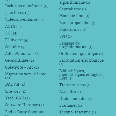
algorithmique
(1)
Inclusion numérique
(6)
Capitalisme
(1)
Jeux libres
(5)
Monnaie libre
(1)
Vidéosurveillance
(5)
Bureautique libre
(1)
ACTA
(5)
Plateformes
(1)
RGI
(5)
VPN
(1)
Fédiverse
(5)
Langage de
Sobriété
programmation
(4)
(1)
AdieuWindows
Ordinateur quantique
(4)
(1)
Géopolitique
Facturation électronique
(4)
(1)
Créativité - Art
(4)
Bibliothèques,
Migration vers le Libre
médiathèques et logiciel
libre
(4)
(1)
DADVSI
Transcriptions
(4)
(1)
Site web
Actualité
(4)
(1)
Trad-GNU
Droits humains
(4)
(1)
Software Heritage
Framanet
(4)
(1)
Radio Cause Commune
Techno-fascisme
(1)
(3)