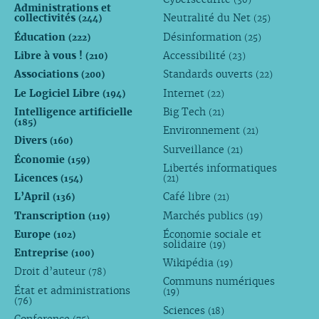
Administrations et
collectivités
Neutralité du Net
(244)
(25)
Éducation
Désinformation
(222)
(25)
Libre à vous !
Accessibilité
(210)
(23)
Associations
Standards ouverts
(200)
(22)
Le Logiciel Libre
Internet
(194)
(22)
Intelligence artificielle
Big Tech
(21)
(185)
Environnement
(21)
Divers
(160)
Surveillance
(21)
Économie
(159)
Libertés informatiques
Licences
(154)
(21)
L’April
Café libre
(136)
(21)
Transcription
Marchés publics
(119)
(19)
Europe
Économie sociale et
(102)
solidaire
(19)
Entreprise
(100)
Wikipédia
(19)
Droit d’auteur
(78)
Communs numériques
État et administrations
(19)
(76)
Sciences
(18)