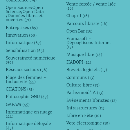
Conference
(75)
Vente forcée / vente liée
Open Source/Open
(16)
Science/Open Data
/Données libres et
Chapril
(16)
ouvertes
(71)
Parcours libriste
(16)
Entreprises
(69)
Open Bar
(15)
Innovation
(68)
Framasoft -
Informatique
Dégooglisons Internet
(67)
(15)
Sensibilisation
(65)
Musique libre
(14)
Souveraineté numérique
HADOPI
(59)
(14)
Réseaux sociaux
Brevets logiciels
(56)
(13)
Place des femmes -
Communs
(13)
Inclusivité
(55)
Culture libre
(13)
CHATONS
(51)
Parlezmoid’IA
(13)
Philosophie GNU
(47)
Évènements libristes
(12)
GAFAM
(45)
Infrastructures
(11)
Informatique en nuage
Libre en Fête
(10)
(44)
Vote électronique
Informatique déloyale
(10)
(43)