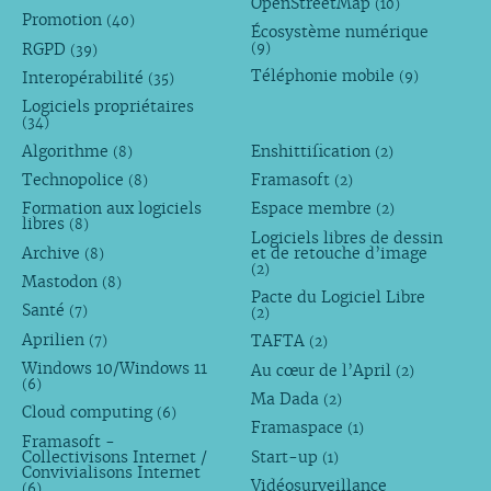
OpenStreetMap
(10)
Promotion
(40)
Écosystème numérique
RGPD
(9)
(39)
Téléphonie mobile
Interopérabilité
(9)
(35)
Logiciels propriétaires
(34)
Algorithme
Enshittification
(8)
(2)
Technopolice
Framasoft
(8)
(2)
Formation aux logiciels
Espace membre
(2)
libres
(8)
Logiciels libres de dessin
Archive
et de retouche d’image
(8)
(2)
Mastodon
(8)
Pacte du Logiciel Libre
Santé
(7)
(2)
Aprilien
TAFTA
(7)
(2)
Windows 10/Windows 11
Au cœur de l’April
(2)
(6)
Ma Dada
(2)
Cloud computing
(6)
Framaspace
(1)
Framasoft -
Collectivisons Internet /
Start-up
(1)
Convivialisons Internet
Vidéosurveillance
(6)