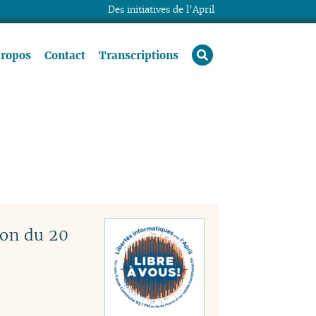
Des initiatives de l’April
rechercher
propos
Contact
Transcriptions
ion du 20