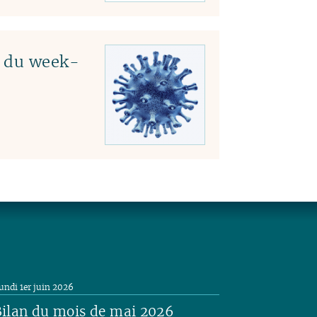
e du week-
undi 1er juin 2026
ilan du mois de mai 2026