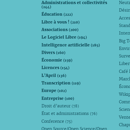
Administrations et collectivités
Neutr
(244)
Dési
Éducation
(222)
Acces
Libre à vous !
(210)
Stan
Associations
(200)
Inte
Le Logiciel Libre
(194)
Big 
Intelligence artificielle
(185)
Envi
Divers
(160)
Surve
Économie
(159)
Liber
Licences
(154)
Café 
L’April
(136)
Marc
Transcription
(119)
Écono
Europe
(102)
Wiki
Entreprise
(100)
Comm
Droit d’auteur
(78)
Scie
État et administrations
(76)
Vente
Conference
(75)
Chap
Open Source/Open Science/Open