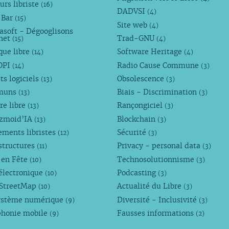
urs libriste
(16)
DADVSI
(4)
 Bar
(15)
Site web
(4)
asoft - Dégooglisons
rnet
Trad-GNU
(15)
(4)
que libre
Software Heritage
(14)
(4)
OPI
Radio Cause Commune
(14)
(3)
ts logiciels
Obsolescence
(13)
(3)
muns
Biais - Discrimination
(13)
(3)
re libre
Rançongiciel
(13)
(3)
ezmoid’IA
Blockchain
(13)
(3)
ements libristes
Sécurité
(12)
(3)
structures
Privacy - personal data
(11)
(3)
 en Fête
Technosolutionnisme
(10)
(3)
électronique
Podcasting
(10)
(3)
StreetMap
Actualité du Libre
(10)
(3)
ystème numérique
Diversité - Inclusivité
(9)
(3)
phonie mobile
Fausses informations
(9)
(2)