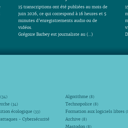
e
15 transcriptions ont été publiées au mois de
1
t
juin 2026, ce qui correspond à 16 heures et 5
m
minutes d’enregistrements audio ou de
m
vidéos.
v
Grégoire Barbey est journaliste au (…)
D
M
Algorithme
(34)
(8)
erche
Technopolice
(34)
(8)
ition écologique
Formation aux logiciels libres
(33)
(
attaques - Cybersécurité
Archive
(8)
Mastodon
(8)