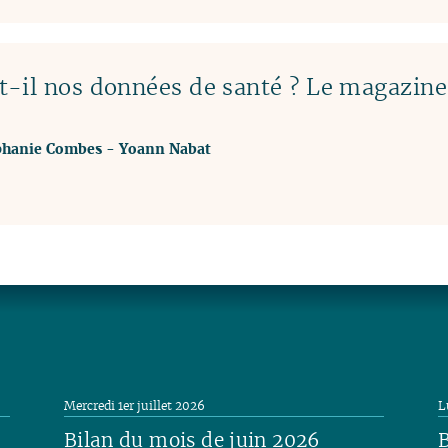
t-il nos données de santé ? Le magazin
phanie Combes
-
Yoann Nabat
Mercredi 1er juillet 2026
L
Bilan du mois de juin 2026
B