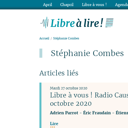
April
Chapril
Libre à vous !
Agenda
Lib
Accueil
Stéphanie Combes
Stéphanie Combes
Articles liés
Mardi 27 octobre 2020
Libre à vous ! Radio Ca
octobre 2020
Adrien Parrot
-
Éric Fraudain
-
Étien
Lire