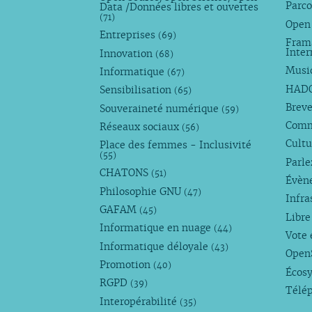
Parco
Data /Données libres et ouvertes
(71)
Open
Entreprises
(69)
Fram
Inte
Innovation
(68)
Musi
Informatique
(67)
HAD
Sensibilisation
(65)
Breve
Souveraineté numérique
(59)
Com
Réseaux sociaux
(56)
Cultu
Place des femmes - Inclusivité
(55)
Parl
CHATONS
(51)
Évèn
Philosophie GNU
(47)
Infra
GAFAM
(45)
Libre
Informatique en nuage
(44)
Vote 
Informatique déloyale
(43)
Open
Promotion
(40)
Écos
RGPD
(39)
Télé
Interopérabilité
(35)