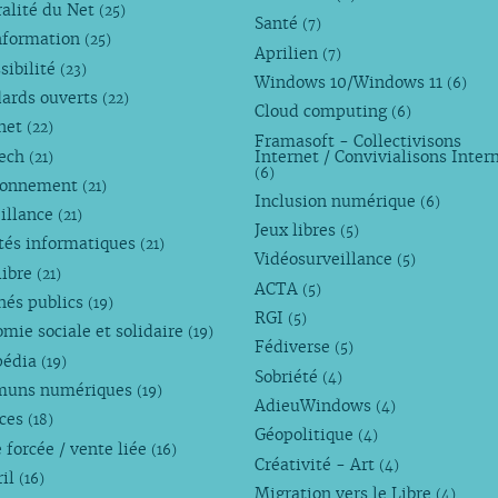
alité du Net
(25)
Santé
(7)
nformation
(25)
Aprilien
(7)
sibilité
(23)
Windows 10/Windows 11
(6)
dards ouverts
(22)
Cloud computing
(6)
rnet
(22)
Framasoft - Collectivisons
Tech
Internet / Convivialisons Inter
(21)
(6)
ronnement
(21)
Inclusion numérique
(6)
illance
(21)
Jeux libres
(5)
tés informatiques
(21)
Vidéosurveillance
(5)
libre
(21)
ACTA
(5)
hés publics
(19)
RGI
(5)
mie sociale et solidaire
(19)
Fédiverse
(5)
pédia
(19)
Sobriété
(4)
uns numériques
(19)
AdieuWindows
(4)
nces
(18)
Géopolitique
(4)
 forcée / vente liée
(16)
Créativité - Art
(4)
ril
(16)
Migration vers le Libre
(4)