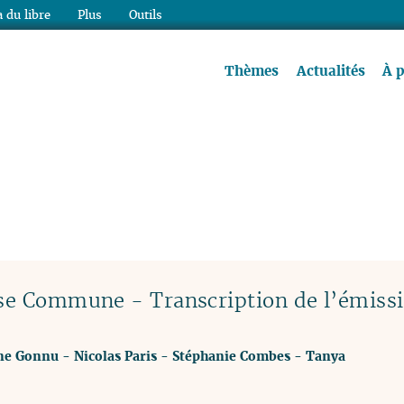
 du libre
Plus
Outils
re à lire !
Thèmes
Actualités
À 
use Commune - Transcription de l’émiss
ne Gonnu
-
Nicolas Paris
-
Stéphanie Combes
-
Tanya