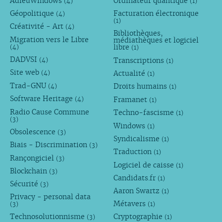
AdieuWindows
Ordinateur quantique
(4)
(1)
Géopolitique
Facturation électronique
(4)
(1)
Créativité - Art
(4)
Bibliothèques,
Migration vers le Libre
médiathèques et logiciel
libre
(4)
(1)
DADVSI
Transcriptions
(4)
(1)
Site web
Actualité
(4)
(1)
Trad-GNU
Droits humains
(4)
(1)
Software Heritage
Framanet
(4)
(1)
Radio Cause Commune
Techno-fascisme
(1)
(3)
Windows
(1)
Obsolescence
(3)
Syndicalisme
(1)
Biais - Discrimination
(3)
Traduction
(1)
Rançongiciel
(3)
Logiciel de caisse
(1)
Blockchain
(3)
Candidats.fr
(1)
Sécurité
(3)
Aaron Swartz
(1)
Privacy - personal data
Métavers
(3)
(1)
Technosolutionnisme
Cryptographie
(3)
(1)