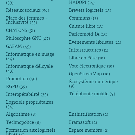
HADOPI
(59)
(14)
Réseaux sociaux
Brevets logiciels
(56)
(13)
Place des femmes -
Communs
(13)
Inclusivité
(55)
Culture libre
(13)
CHATONS
(51)
Parlezmoid’IA
(13)
Philosophie GNU
(47)
Évènements libristes
(12)
GAFAM
(45)
Infrastructures
(11)
Informatique en nuage
Libre en Fête
(10)
(44)
Vote électronique
Informatique déloyale
(10)
(43)
OpenStreetMap
(10)
Promotion
(40)
Écosystème numérique
RGPD
(9)
(39)
Téléphonie mobile
Interopérabilité
(9)
(35)
Logiciels propriétaires
(34)
Algorithme
Enshittification
(8)
(2)
Technopolice
Framasoft
(8)
(2)
Formation aux logiciels
Espace membre
(2)
libres
(8)