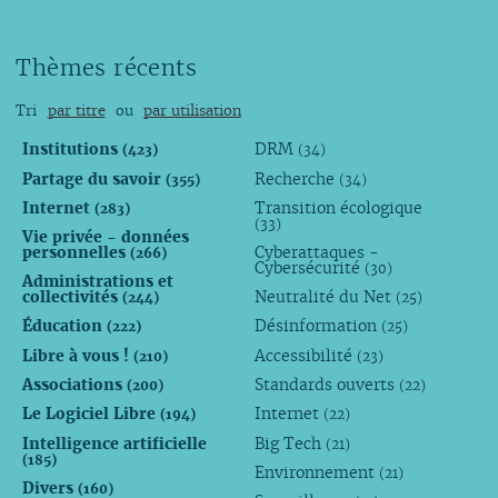
Thèmes récents
Tri
par titre
ou
par utilisation
Institutions
DRM
(423)
(34)
Partage du savoir
Recherche
(355)
(34)
Internet
Transition écologique
(283)
(33)
Vie privée - données
personnelles
Cyberattaques -
(266)
Cybersécurité
(30)
Administrations et
collectivités
Neutralité du Net
(244)
(25)
Éducation
Désinformation
(222)
(25)
Libre à vous !
Accessibilité
(210)
(23)
Associations
Standards ouverts
(200)
(22)
Le Logiciel Libre
Internet
(194)
(22)
Intelligence artificielle
Big Tech
(21)
(185)
Environnement
(21)
Divers
(160)