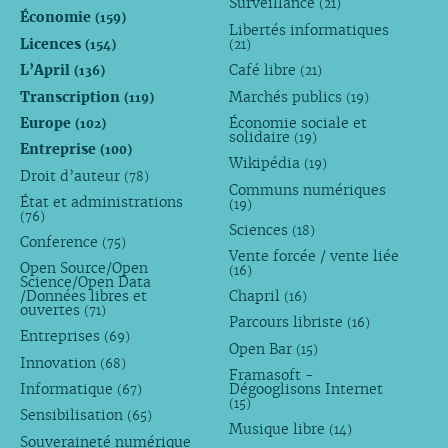
Surveillance
(21)
Économie
(159)
Libertés informatiques
Licences
(154)
(21)
L’April
Café libre
(136)
(21)
Transcription
Marchés publics
(119)
(19)
Europe
Économie sociale et
(102)
solidaire
(19)
Entreprise
(100)
Wikipédia
(19)
Droit d’auteur
(78)
Communs numériques
État et administrations
(19)
(76)
Sciences
(18)
Conference
(75)
Vente forcée / vente liée
Open Source/Open
(16)
Science/Open Data
/Données libres et
Chapril
(16)
ouvertes
(71)
Parcours libriste
(16)
Entreprises
(69)
Open Bar
(15)
Innovation
(68)
Framasoft -
Informatique
Dégooglisons Internet
(67)
(15)
Sensibilisation
(65)
Musique libre
(14)
Souveraineté numérique