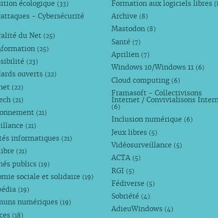
ition écologique
Formation aux logiciels libres
(33)
(
attaques - Cybersécurité
Archive
(8)
Mastodon
(8)
alité du Net
(25)
Santé
(7)
nformation
(25)
Aprilien
(7)
sibilité
(23)
Windows 10/Windows 11
(6)
dards ouverts
(22)
Cloud computing
(6)
rnet
(22)
Framasoft - Collectivisons
Tech
Internet / Convivialisons Inter
(21)
(6)
ronnement
(21)
Inclusion numérique
(6)
illance
(21)
Jeux libres
(5)
tés informatiques
(21)
Vidéosurveillance
(5)
libre
(21)
ACTA
(5)
hés publics
(19)
RGI
(5)
mie sociale et solidaire
(19)
Fédiverse
(5)
pédia
(19)
Sobriété
(4)
uns numériques
(19)
AdieuWindows
(4)
nces
(18)