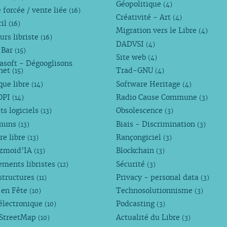
Géopolitique
(4)
 forcée / vente liée
(16)
Créativité - Art
(4)
ril
(16)
Migration vers le Libre
(4)
urs libriste
(16)
DADVSI
(4)
 Bar
(15)
Site web
(4)
asoft - Dégooglisons
rnet
Trad-GNU
(15)
(4)
que libre
Software Heritage
(14)
(4)
OPI
Radio Cause Commune
(14)
(3)
ts logiciels
Obsolescence
(13)
(3)
muns
Biais - Discrimination
(13)
(3)
re libre
Rançongiciel
(13)
(3)
ezmoid’IA
Blockchain
(13)
(3)
ements libristes
Sécurité
(12)
(3)
structures
Privacy - personal data
(11)
(3)
 en Fête
Technosolutionnisme
(10)
(3)
électronique
Podcasting
(10)
(3)
StreetMap
Actualité du Libre
(10)
(3)