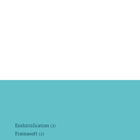
Enshittification
(2)
Framasoft
(2)