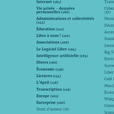
Internet
Trans
(283)
janvier
janvier
janvier
Vie privée - données
Cyber
personnelles
(266)
(30)
Administrations et collectivités
Neutr
(244)
Dési
Éducation
(222)
Acces
Libre à vous !
(210)
Stan
Associations
(200)
Inte
Le Logiciel Libre
(194)
Big 
Intelligence artificielle
(185)
Envi
Divers
(160)
Surve
Économie
(159)
Liber
Licences
(154)
Café 
L’April
(136)
Marc
Transcription
(119)
Écono
Europe
(102)
Wiki
Entreprise
(100)
Comm
Droit d’auteur
(78)
Scie