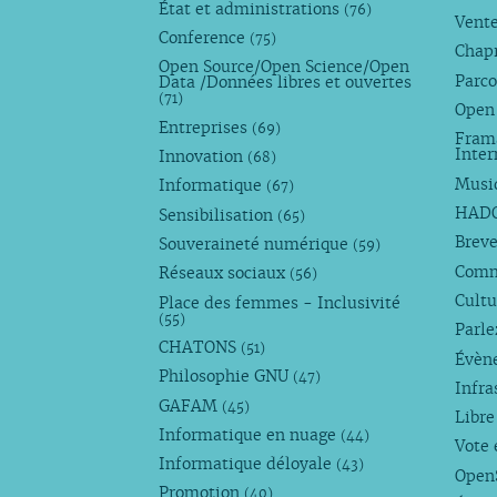
État et administrations
(76)
Vente
Conference
(75)
Chap
Open Source/Open Science/Open
Parco
Data /Données libres et ouvertes
(71)
Open
Entreprises
(69)
Fram
Inte
Innovation
(68)
Musi
Informatique
(67)
HAD
Sensibilisation
(65)
Breve
Souveraineté numérique
(59)
Com
Réseaux sociaux
(56)
Cultu
Place des femmes - Inclusivité
(55)
Parl
CHATONS
(51)
Évèn
Philosophie GNU
(47)
Infra
GAFAM
(45)
Libre
Informatique en nuage
(44)
Vote 
Informatique déloyale
(43)
Open
Promotion
(40)