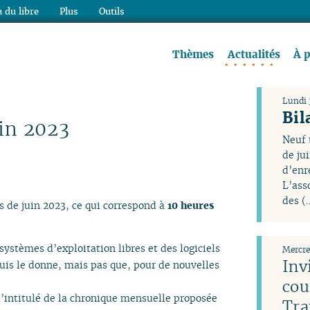
 du libre
Plus
Outils
re à lire !
Thèmes
Actualités
À 
Lundi 3
Bil
uin 2023
Neuf 
de ju
d’enr
L’ass
des (
s de juin 2023, ce qui correspond à
10 heures
systèmes d’exploitation libres et des logiciels
Mercre
Inv
uis le donne, mais pas que, pour de nouvelles
cou
 l’intitulé de la chronique mensuelle proposée
Tra