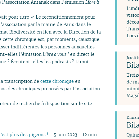
de l’association Antanak dans l’émission
Libre à
Lundi
visio
avait pour titre « Le reconditionnement pour
décou
 l’association par la mairie de Paris dans le
Trans
mat Biodiversité en lien avec la Direction de la
Lors 
de cette chronique est, par moments, caustique,
aisser indifférentes les personnes auxquelles
ent-elles l’émission
Libre à vous !
en direct le
Jeudi 1
e ? Écoutent-elles les podcasts ? Liront-
Bil
Treiz
 la transcription de
cette chronique
en
de ma
ions des chroniques proposées par l’association
minut
Magal
moteur de recherche à disposition sur le site
Dimanc
Bil
’est plus des pigeons !
- 5 juin 2023 - 12 min
Quinz