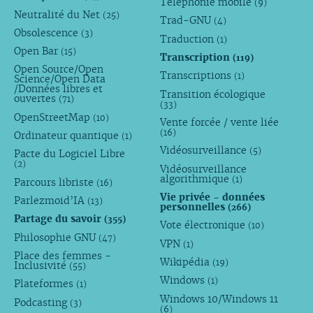
Téléphonie mobile
(9)
Neutralité du Net
(25)
Trad-GNU
(4)
Obsolescence
(3)
Traduction
(1)
Open Bar
(15)
Transcription
(119)
Open Source/Open
Transcriptions
(1)
Science/Open Data
/Données libres et
Transition écologique
ouvertes
(71)
(33)
OpenStreetMap
(10)
Vente forcée / vente liée
(16)
Ordinateur quantique
(1)
Vidéosurveillance
(5)
Pacte du Logiciel Libre
(2)
Vidéosurveillance
algorithmique
(1)
Parcours libriste
(16)
Vie privée - données
Parlezmoid’IA
(13)
personnelles
(266)
Partage du savoir
(355)
Vote électronique
(10)
Philosophie GNU
(47)
VPN
(1)
Place des femmes -
Wikipédia
(19)
Inclusivité
(55)
Windows
(1)
Plateformes
(1)
Windows 10/Windows 11
Podcasting
(3)
(6)