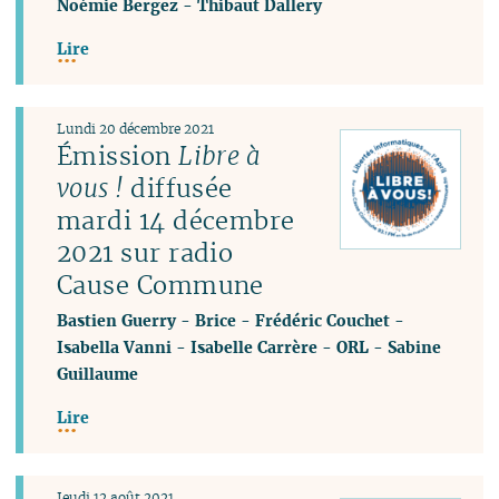
Noémie Bergez
-
Thibaut Dallery
Lire
Lundi 20 décembre 2021
Émission
Libre à
vous !
diffusée
mardi 14 décembre
2021 sur radio
Cause Commune
Bastien Guerry
-
Brice
-
Frédéric Couchet
-
Isabella Vanni
-
Isabelle Carrère
-
ORL
-
Sabine
Guillaume
Lire
Jeudi 12 août 2021