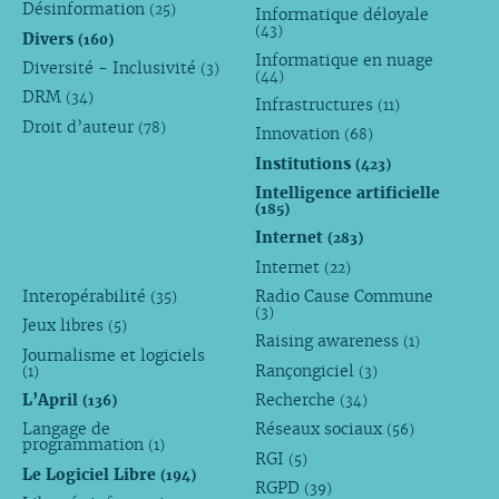
Désinformation
(25)
Informatique déloyale
(43)
Divers
(160)
Informatique en nuage
Diversité - Inclusivité
(3)
(44)
DRM
(34)
Infrastructures
(11)
Droit d’auteur
(78)
Innovation
(68)
Institutions
(423)
Intelligence artificielle
(185)
Internet
(283)
Internet
(22)
Interopérabilité
Radio Cause Commune
(35)
(3)
Jeux libres
(5)
Raising awareness
(1)
Journalisme et logiciels
Rançongiciel
(1)
(3)
L’April
Recherche
(136)
(34)
Langage de
Réseaux sociaux
(56)
programmation
(1)
RGI
(5)
Le Logiciel Libre
(194)
RGPD
(39)