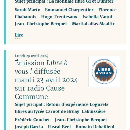
Sujet principal : La monnaie libre Ğ1 et Duniter
Sarah Marty
-
Emmanuel Charpentier
-
Florence
Chabanois
-
Hugo Trentesaux
-
Isabella Vanni
-
Jean-Christophe Becquet
-
Martial alias Maaltir
Lire
Lundi 29 avril 2024
Émission
Libre à
vous !
diffusée
mardi 23 avril 2024
sur radio Cause
Commune
Sujet pricipal : Retour d’expérience Logiciels
libres au lycée Carnot de Bruay-Labuissière
Frédéric Couchet
-
Jean-Christophe Becquet
-
Joseph Garcia
-
Pascal Beel
-
Romain Debailleul
-