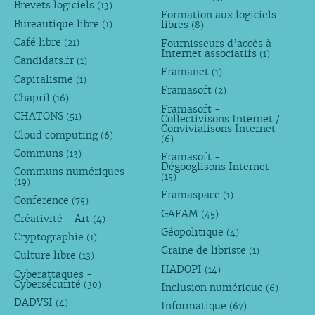
Brevets logiciels
(13)
Formation aux logiciels
Bureautique libre
libres
(1)
(8)
Café libre
Fournisseurs d’accès à
(21)
Internet associatifs
(1)
Candidats.fr
(1)
Framanet
(1)
Capitalisme
(1)
Framasoft
(2)
Chapril
(16)
Framasoft -
CHATONS
(51)
Collectivisons Internet /
Convivialisons Internet
Cloud computing
(6)
(6)
Communs
(13)
Framasoft -
Dégooglisons Internet
Communs numériques
(15)
(19)
Framaspace
(1)
Conference
(75)
GAFAM
(45)
Créativité - Art
(4)
Géopolitique
(4)
Cryptographie
(1)
Graine de libriste
(1)
Culture libre
(13)
HADOPI
(14)
Cyberattaques -
Cybersécurité
(30)
Inclusion numérique
(6)
DADVSI
(4)
Informatique
(67)