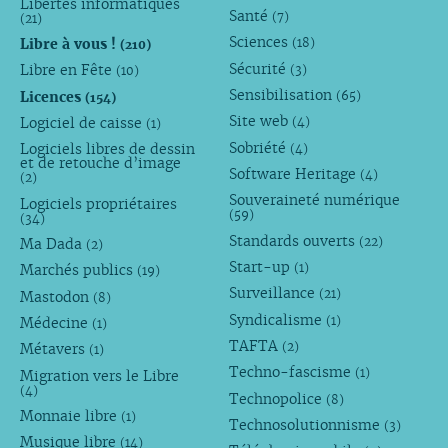
Libertés informatiques
Santé
(7)
(21)
Sciences
Libre à vous !
(18)
(210)
Sécurité
Libre en Fête
(3)
(10)
Sensibilisation
Licences
(65)
(154)
Site web
Logiciel de caisse
(4)
(1)
Sobriété
Logiciels libres de dessin
(4)
et de retouche d’image
Software Heritage
(4)
(2)
Souveraineté numérique
Logiciels propriétaires
(59)
(34)
Standards ouverts
(22)
Ma Dada
(2)
Start-up
(1)
Marchés publics
(19)
Surveillance
(21)
Mastodon
(8)
Syndicalisme
(1)
Médecine
(1)
TAFTA
(2)
Métavers
(1)
Techno-fascisme
(1)
Migration vers le Libre
(4)
Technopolice
(8)
Monnaie libre
(1)
Technosolutionnisme
(3)
Musique libre
(14)