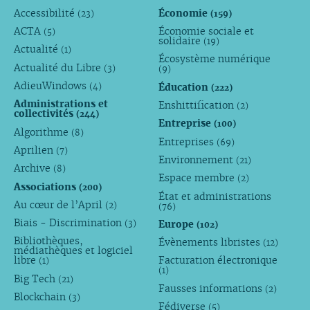
Accessibilité
Économie
(23)
(159)
ACTA
Économie sociale et
(5)
solidaire
(19)
Actualité
(1)
Écosystème numérique
Actualité du Libre
(3)
(9)
AdieuWindows
Éducation
(4)
(222)
Administrations et
Enshittification
(2)
collectivités
(244)
Entreprise
(100)
Algorithme
(8)
Entreprises
(69)
Aprilien
(7)
Environnement
(21)
Archive
(8)
Espace membre
(2)
Associations
(200)
État et administrations
Au cœur de l’April
(2)
(76)
Biais - Discrimination
Europe
(3)
(102)
Bibliothèques,
Évènements libristes
(12)
médiathèques et logiciel
libre
Facturation électronique
(1)
(1)
Big Tech
(21)
Fausses informations
(2)
Blockchain
(3)
Fédiverse
(5)