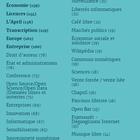
Surveillance
(21)
Économie
(159)
Libertés informatiques
Licences
(154)
(21)
L’April
Café libre
(136)
(21)
Transcription
Marchés publics
(119)
(19)
Europe
Économie sociale et
(102)
solidaire
(19)
Entreprise
(100)
Wikipédia
(19)
Droit d’auteur
(78)
Communs numériques
État et administrations
(19)
(76)
Sciences
(18)
Conference
(75)
Vente forcée / vente liée
Open Source/Open
(16)
Science/Open Data
/Données libres et
Chapril
(16)
ouvertes
(71)
Parcours libriste
(16)
Entreprises
(69)
Open Bar
(15)
Innovation
(68)
Framasoft -
Informatique
Dégooglisons Internet
(67)
(15)
Sensibilisation
(65)
Musique libre
(14)
Souveraineté numérique