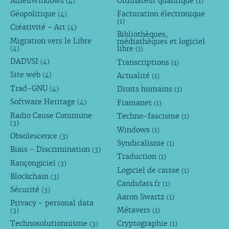
AdieuWindows
Ordinateur quantique
(4)
(1)
Géopolitique
Facturation électronique
(4)
(1)
Créativité - Art
(4)
Bibliothèques,
Migration vers le Libre
médiathèques et logiciel
libre
(4)
(1)
DADVSI
Transcriptions
(4)
(1)
Site web
Actualité
(4)
(1)
Trad-GNU
Droits humains
(4)
(1)
Software Heritage
Framanet
(4)
(1)
Radio Cause Commune
Techno-fascisme
(1)
(3)
Windows
(1)
Obsolescence
(3)
Syndicalisme
(1)
Biais - Discrimination
(3)
Traduction
(1)
Rançongiciel
(3)
Logiciel de caisse
(1)
Blockchain
(3)
Candidats.fr
(1)
Sécurité
(3)
Aaron Swartz
(1)
Privacy - personal data
Métavers
(3)
(1)
Technosolutionnisme
Cryptographie
(3)
(1)