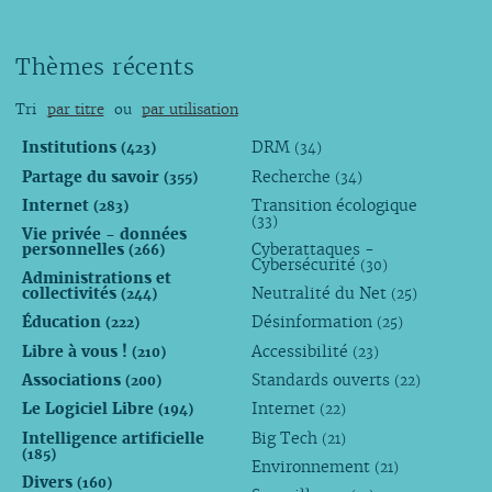
Thèmes récents
Tri
par titre
ou
par utilisation
Institutions
DRM
(423)
(34)
Partage du savoir
Recherche
(355)
(34)
Internet
Transition écologique
(283)
(33)
Vie privée - données
personnelles
Cyberattaques -
(266)
Cybersécurité
(30)
Administrations et
collectivités
Neutralité du Net
(244)
(25)
Éducation
Désinformation
(222)
(25)
Libre à vous !
Accessibilité
(210)
(23)
Associations
Standards ouverts
(200)
(22)
Le Logiciel Libre
Internet
(194)
(22)
Intelligence artificielle
Big Tech
(21)
(185)
Environnement
(21)
Divers
(160)