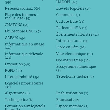
HADOPI
(59)
(14)
Réseaux sociaux
Brevets logiciels
(56)
(13)
Place des femmes -
Communs
(13)
Inclusivité
(55)
Culture libre
(13)
CHATONS
(51)
Parlezmoid’IA
(13)
Philosophie GNU
(47)
Évènements libristes
(12)
GAFAM
(45)
Infrastructures
(11)
Informatique en nuage
Libre en Fête
(10)
(44)
Vote électronique
Informatique déloyale
(10)
(43)
OpenStreetMap
(10)
Promotion
(40)
Écosystème numérique
RGPD
(9)
(39)
Téléphonie mobile
Interopérabilité
(9)
(35)
Logiciels propriétaires
(34)
Algorithme
Enshittification
(8)
(2)
Technopolice
Framasoft
(8)
(2)
Formation aux logiciels
Espace membre
(2)
libres
(8)