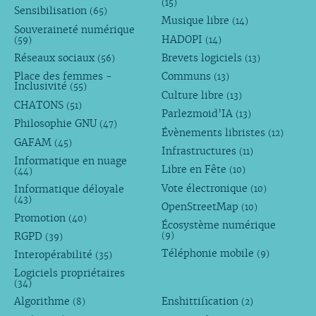
(15)
Sensibilisation
(65)
Musique libre
(14)
Souveraineté numérique
HADOPI
(59)
(14)
Réseaux sociaux
Brevets logiciels
(56)
(13)
Place des femmes -
Communs
(13)
Inclusivité
(55)
Culture libre
(13)
CHATONS
(51)
Parlezmoid’IA
(13)
Philosophie GNU
(47)
Évènements libristes
(12)
GAFAM
(45)
Infrastructures
(11)
Informatique en nuage
Libre en Fête
(10)
(44)
Vote électronique
Informatique déloyale
(10)
(43)
OpenStreetMap
(10)
Promotion
(40)
Écosystème numérique
RGPD
(9)
(39)
Téléphonie mobile
Interopérabilité
(9)
(35)
Logiciels propriétaires
(34)
Algorithme
Enshittification
(8)
(2)