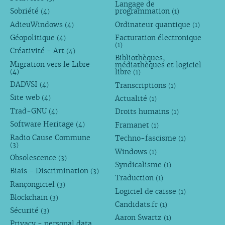
Langage de
Sobriété
programmation
(4)
(1)
AdieuWindows
Ordinateur quantique
(4)
(1)
Géopolitique
Facturation électronique
(4)
(1)
Créativité - Art
(4)
Bibliothèques,
Migration vers le Libre
médiathèques et logiciel
libre
(4)
(1)
DADVSI
Transcriptions
(4)
(1)
Site web
Actualité
(4)
(1)
Trad-GNU
Droits humains
(4)
(1)
Software Heritage
Framanet
(4)
(1)
Radio Cause Commune
Techno-fascisme
(1)
(3)
Windows
(1)
Obsolescence
(3)
Syndicalisme
(1)
Biais - Discrimination
(3)
Traduction
(1)
Rançongiciel
(3)
Logiciel de caisse
(1)
Blockchain
(3)
Candidats.fr
(1)
Sécurité
(3)
Aaron Swartz
(1)
Privacy - personal data