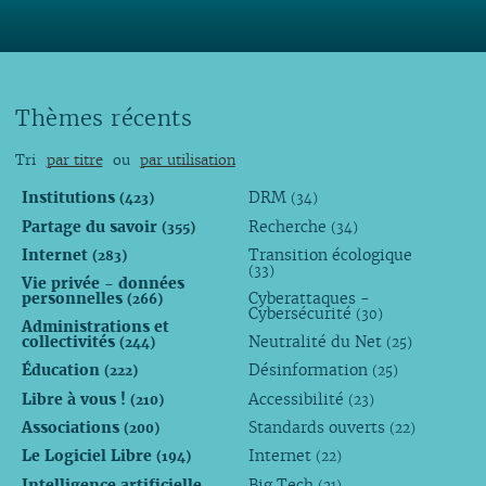
Thèmes récents
Tri
par titre
ou
par utilisation
Institutions
DRM
(423)
(34)
Partage du savoir
Recherche
(355)
(34)
Internet
Transition écologique
(283)
(33)
Vie privée - données
personnelles
Cyberattaques -
(266)
Cybersécurité
(30)
Administrations et
collectivités
Neutralité du Net
(244)
(25)
Éducation
Désinformation
(222)
(25)
Libre à vous !
Accessibilité
(210)
(23)
Associations
Standards ouverts
(200)
(22)
Le Logiciel Libre
Internet
(194)
(22)
Intelligence artificielle
Big Tech
(21)