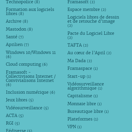
Technopolice
Framasoft
(8)
(2)
Formation aux logiciels
Espace membre
(2)
libres
(8)
Logiciels libres de dessin
Archive
et de retouche d’image
(8)
(2)
Mastodon
(8)
Pacte du Logiciel Libre
Santé
(7)
(2)
Aprilien
TAFTA
(7)
(2)
Windows 10/Windows 11
Au cœur de l’April
(2)
(6)
Ma Dada
(2)
Cloud computing
(6)
Framaspace
(1)
Framasoft -
Collectivisons Internet /
Start-up
(1)
Convivialisons Internet
Vidéosurveillance
(6)
algorithmique
(1)
Inclusion numérique
(6)
Capitalisme
(1)
Jeux libres
(5)
Monnaie libre
(1)
Vidéosurveillance
(5)
Bureautique libre
(1)
ACTA
(5)
Plateformes
(1)
RGI
(5)
VPN
(1)
Fédiverse
(5)