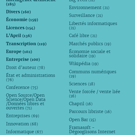
(185)
Environnement
(21)
Divers
(160)
Surveillance
(21)
Économie
(159)
Libertés informatiques
Licences
(154)
(21)
L’April
Café libre
(136)
(21)
Transcription
Marchés publics
(119)
(19)
Europe
Économie sociale et
(102)
solidaire
(19)
Entreprise
(100)
Wikipédia
(19)
Droit d’auteur
(78)
Communs numériques
État et administrations
(19)
(76)
Sciences
(18)
Conference
(75)
Vente forcée / vente liée
Open Source/Open
(16)
Science/Open Data
/Données libres et
Chapril
(16)
ouvertes
(71)
Parcours libriste
(16)
Entreprises
(69)
Open Bar
(15)
Innovation
(68)
Framasoft -
Informatique
Dégooglisons Internet
(67)