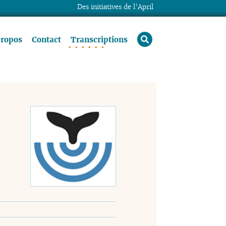
Des initiatives de l’April
rechercher
propos
Contact
Transcriptions