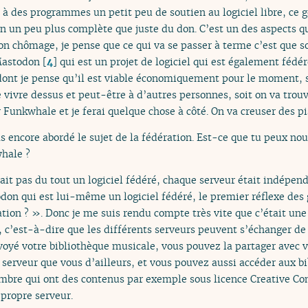
r à des programmes un petit peu de soutien au logiciel libre, ce 
un peu plus complète que juste du don. C’est un des aspects qu
on chômage, je pense que ce qui va se passer à terme c’est que s
Mastodon
[
4
]
qui est un projet de logiciel qui est également féd
 dont je pense qu’il est viable économiquement pour le moment, s
 vivre dessus et peut-être à d’autres personnes, soit on va tro
Funkwhale et je ferai quelque chose à côté. On va creuser des pi
s encore abordé le sujet de la fédération. Est-ce que tu peux nou
whale ?
t pas du tout un logiciel fédéré, chaque serveur était indépenda
don qui est lui-même un logiciel fédéré, le premier réflexe des g
ration ? ». Donc je me suis rendu compte très vite que c’était u
, c’est-à-dire que les différents serveurs peuvent s’échanger de 
yé votre bibliothèque musicale, vous pouvez la partager avec v
 serveur que vous d’ailleurs, et vous pouvez aussi accéder aux b
 nombre qui ont des contenus par exemple sous licence Creative 
 propre serveur.