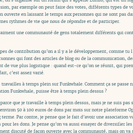
ision, par exemple on peut faire des votes, différents types de v
 ouverte en laissant le temps aux personnes qui ne sont pas d
mes rythmes de vie que nous de répondre et de participer.
 vraiment une communauté de gens totalement différents qui con
ypes de contribution qu’on a il y a le développement, comme tu l’as
rsonnes qui font des articles de blog ou de la communication, de
nt de vue plus logistique : quand est-ce qu’on se réunit, qui pre
ait, c’est assez varié.
tu travailles à temps plein sur Funkwhale. Comment ça se passe n
ation Funkwhale, puisse être à temps plein dessus ?
 parce que je travaille à temps plein dessus, mais je ne suis pas
a environ 50 à 100 euros de dons par mois sur notre plateforme O
 terme. Par contre, je pense que le fait d’avoir une association v
 pour les dons. Je pense qu’on va aussi essayer de diversifier l
iment discuté de façon ouverte avec la communauté, mais on va 