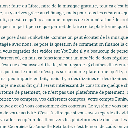
tion : faire du Libre, faire de la musique gratuite, tout ça c’est b
e, tu y arrives grâce au chômage, mais pour tous les créateurs q
tuit, qu’est-ce qu’il y a comme moyens de rémunération ? Je croi
iquer un petit peu ce que permet de faire cette plateforme que t
on se pose dans Funkwhale. Comme on peut écouter de la musique
rtagée avec nous, se pose la question de comment on finance la c
 Si vous regardez des vidéos sur YouTube il y a beaucoup de pers
Patreon où, en fait, ça fonctionne sur un modèle de dons régulie
’est que c’est assez difficile, si on regarde 15 chaînes différent
nt que tout le monde n’est pas sur la même plateforme, qu’il y a
ins, peu importe en fait, mais il y a des dizaines et des dizaine
c je me suis dit qu’il serait intéressant de construire quelque 
 système de paiement, ce n’est pas une plateforme de paiement, c
cteriez vos comptes, vos différents comptes, votre compte Funk
trouvez et où vous consommez des contenus. Le système vous p
 de votre activité. C’est-à-dire que si vous avez regardé dix vid
 va aller récupérer des liens vers les plateformes de dons sur les 
e. Ce projet-là s’appelle Retribute, c’est le nom de code, on va 