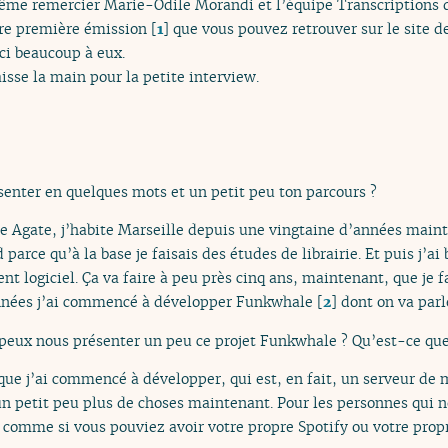
me remercier Marie-Odile Morandi et l’équipe Transcriptions de 
otre première émission
[
1
]
que vous pouvez retrouver sur le site de
ci beaucoup à eux.
aisse la main pour la petite interview.
senter en quelques mots et un petit peu ton parcours ?
le Agate, j’habite Marseille depuis une vingtaine d’années maint
arce qu’à la base je faisais des études de librairie. Et puis j’ai 
nt logiciel. Ça va faire à peu près cinq ans, maintenant, que je
 années j’ai commencé à développer Funkwhale
[
2
]
dont on va parle
peux nous présenter un peu ce projet Funkwhale ? Qu’est-ce que
que j’ai commencé à développer, qui est, en fait, un serveur 
un petit peu plus de choses maintenant. Pour les personnes qui 
eu comme si vous pouviez avoir votre propre Spotify ou votre pro