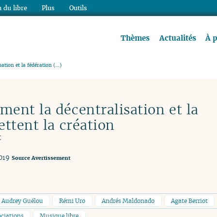
 du libre
Plus
Outils
re à lire !
Thèmes
Actualités
À 
tion et la fédération (…)
ent la décentralisation et la
ttent la création
t
019
Source
Avertissement
Audrey Guélou
Rémi Uro
Andrés Maldonado
Agate Berriot
ciations
Musique libre