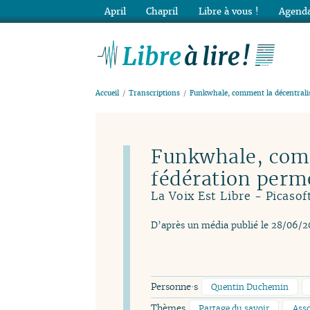
April
Chapril
Libre à vous !
Agenda
Lib
Accueil
Transcriptions
Funkwhale, comment la décentralisa
Funkwhale, comm
fédération perme
La Voix Est Libre - Picasof
D’après un média publié le 28/06/2
Personne·s
Quentin Duchemin
Thèmes
Partage du savoir
Asso