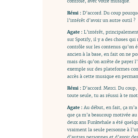
contrôle, avec votre musique.
Rémi :
D’accord. Du coup pourquoi
l’intérêt d’avoir un autre outil ?
Agate :
L’intérêt, principalement
sur Spotify, il y a des choses qu
contrôle sur les contenus qu’on é
ancien à la base, en fait on ne 
mais dès qu’on arrête de payer l
exemple sur des plateformes com
accès à cette musique en perman
Rémi :
D’accord. Merci. Du coup
toute seule, tu as réussi à te moti
Agate :
Au début, en fait, ça m’a
que ça m’a beaucoup motivée au d
deux ans Funkwhale a été quelque
vraiment la seule personne à l’ut
d’autres personnes et d’avoir des