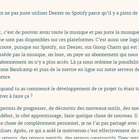
 ne pas juste utiliser Deezer ou Spotify parce qu’il y a plein d
, c’est de pouvoir avoir toute la musique et pas juste la musiqu
i ne sont pas disponibles sur ces plateformes. C’est aussi une log
coute, puisque sur Spotify, sur Deezer, sur Group Charts qui est
possède pas la musique, on loue, on paye un abonnement qui nous
’abonnement on n‘y a plus accès. Là ça nous redonne la possibili
me Bandcamp et puis de la mettre en ligne sur notre serveur 
ence.
, quand tu as commencé le développement de ce projet tu étais 
ver à faire ça ?
 permis de progresser, de découvrir des nouveaux outils, des nouv
ébut, le côté apprentissage, faire quelque chose de nouveau. Il
 chose de complètement personnel, je ne l’ai pas partagé avec d
iliser. Après, ce qui a aidé la motivation c’est effectivement d
 retours, des retours positifs, des retours constructifs. Donc vo