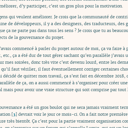
améliorer, d’y participer, c’est un gros plus pour la motivation.
gens qui veulent améliorer. Je crois que la communauté de contri
aine de développeurs, il y a des designers, des traducteurs, des
que ça ne parte pas dans tous les sens ? Je crois que tu as beauco
cts de la gouvernance du projet.
j’avais commencé à parler du projet autour de moi, ça va faire à
 etc., ça a été dur de tout gérer sachant qu’en parallèle j’avais 
sur mes soirées, donc très vite c’est devenu lourd, entre les dem
 qu’il faut vérifier, il faut éventuellement corriger certaines ch
ai décidé de quitter mon travail, ça s’est fait en décembre 2018, c
rallèle de ça, on a aussi commencé à s’organiser pour créer une 
l mais pour avoir une vraie structure qui soit comprise par tout 
gouvernance a été un gros boulot qui ne sera jamais vraiment ter
iation
[
3
]
devrait voir le jour ce mois-ci. On a fait notre premièr
ure très bientôt. Ça c’est pour la partie vraiment organisation co
, on s’organise sur un forum qui s’appelle Lumio, qui est un log