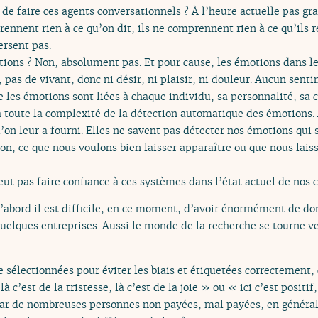
de faire ces agents conversationnels ? À l’heure actuelle pas gra
rennent rien à ce qu’on dit, ils ne comprennent rien à ce qu’ils 
ersent pas.
ions ? Non, absolument pas. Et pour cause, les émotions dans les
s, pas de vivant, donc ni désir, ni plaisir, ni douleur. Aucun s
 les émotions sont liées à chaque individu, sa personnalité, sa c
là toute la complexité de la détection automatique des émotions
on leur a fourni. Elles ne savent pas détecter nos émotions qui s
ion, ce que nous voulons bien laisser apparaître ou que nous lais
ut pas faire confiance à ces systèmes dans l’état actuel de nos 
’abord il est difficile, en ce moment, d’avoir énormément de do
uelques entreprises. Aussi le monde de la recherche se tourne ver
e sélectionnées pour éviter les biais et étiquetées correctement,
c’est de la tristesse, là c’est de la joie » ou « ici c’est positif,
é par de nombreuses personnes non payées, mal payées, en génér