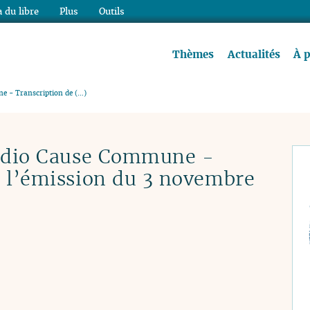
 du libre
Plus
Outils
re à lire !
Thèmes
Actualités
À 
e - Transcription de (…)
Radio Cause Commune -
e l’émission du 3 novembre