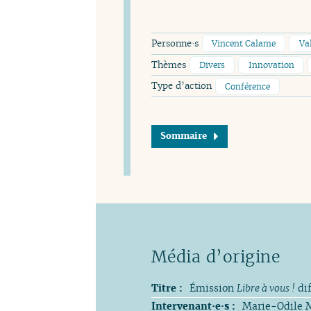
Personne·s
Vincent Calame
Va
Thèmes
Divers
Innovation
Type d’action
Conférence
Sommaire
Titre :
Émission
Libre à vous !
di
Intervenant·e·s :
Marie-Odile M