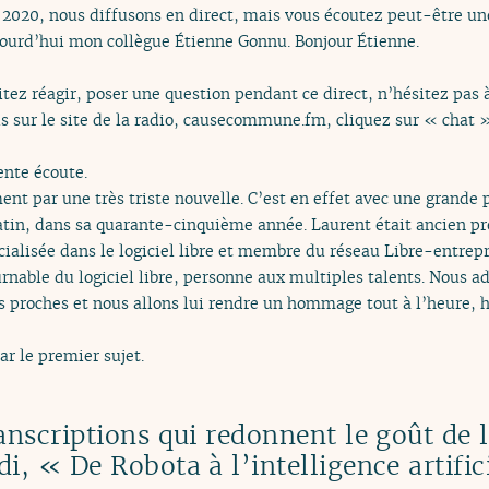
20, nous diffusons en direct, mais vous écoutez peut-être une
ujourd’hui mon collègue Étienne Gonnu. Bonjour Étienne.
itez réagir, poser une question pendant ce direct, n’hésitez pas 
us sur le site de la radio, causecommune.fm, cliquez sur « chat 
ente écoute.
 par une très triste nouvelle. C’est en effet avec une grande 
tin, dans sa quarante-cinquième année. Laurent était ancien prés
cialisée dans le logiciel libre et membre du réseau Libre-entrep
rnable du logiciel libre, personne aux multiples talents. Nous a
es proches et nous allons lui rendre un hommage tout à l’heure,
r le premier sujet.
nscriptions qui redonnent le goût de l
, « De Robota à l’intelligence artific