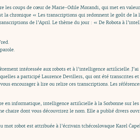
ire les coups de cœur de Marie-Odile Morandi, qui met en valeur 
’est la chronique « Les transcriptions qui redonnent le goût de l
nscriptions de l’April. Le thème du jour : « De Robota à l’intell
Fred.
 parole.
èrement intéressée aux robots et à l’intelligence artificielle. J’
uelles a participé Laurence Devillers, qui ont été transcrites et
 vous encourager à lire ou relire ces transcriptions. Les références
e en informatique, intelligence artificielle à la Sorbonne sur le
une chaire dont vous découvrirez le nom. Elle a publié divers ouv
du mot robot est attribuée à l’écrivain tchécoslovaque Karel Čap