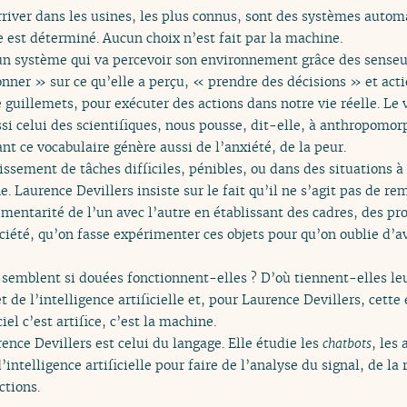
rriver dans les usines, les plus connus, sont des systèmes auto
e est déterminé. Aucun choix n’est fait par la machine.
 un système qui va percevoir son environnement grâce des sense
nner » sur ce qu’elle a perçu, « prendre des décisions » et acti
 guillemets, pour exécuter des actions dans notre vie réelle. Le v
si celui des scientifiques, nous pousse, dit-elle, à anthropomor
t ce vocabulaire génère aussi de l’anxiété, de la peur.
issement de tâches difficiles, pénibles, ou dans des situations à
. Laurence Devillers insiste sur le fait qu’il ne s’agit pas de re
mentarité de l’un avec l’autre en établissant des cadres, des pro
société, qu’on fasse expérimenter ces objets pour qu’on oublie d’a
emblent si douées fonctionnent-elles ? D’où tiennent-elles le
t de l’intelligence artificielle et, pour Laurence Devillers, cett
iel c’est artifice, c’est la machine.
nce Devillers est celui du langage. Elle étudie les
chatbots
, les
ntelligence artificielle pour faire de l’analyse du signal, de la
ctions.