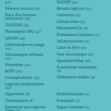
HADOPI
(59)
(14)
Réseaux sociaux
Brevets logiciels
(56)
(13)
Place des femmes -
Communs
(13)
Inclusivité
(55)
Culture libre
(13)
CHATONS
(51)
Parlezmoid’IA
(13)
Philosophie GNU
(47)
Évènements libristes
(12)
GAFAM
(45)
Infrastructures
(11)
Informatique en nuage
Libre en Fête
(10)
(44)
Vote électronique
Informatique déloyale
(10)
(43)
OpenStreetMap
(10)
Promotion
(40)
Écosystème numérique
RGPD
(9)
(39)
Téléphonie mobile
Interopérabilité
(9)
(35)
Logiciels propriétaires
(34)
Algorithme
Enshittification
(8)
(2)
Technopolice
Framasoft
(8)
(2)
Formation aux logiciels
Espace membre
(2)
libres
(8)