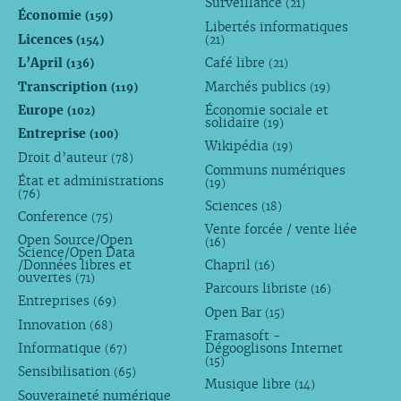
Surveillance
(21)
Économie
(159)
Libertés informatiques
Licences
(154)
(21)
L’April
Café libre
(136)
(21)
Transcription
Marchés publics
(119)
(19)
Europe
Économie sociale et
(102)
solidaire
(19)
Entreprise
(100)
Wikipédia
(19)
Droit d’auteur
(78)
Communs numériques
État et administrations
(19)
(76)
Sciences
(18)
Conference
(75)
Vente forcée / vente liée
Open Source/Open
(16)
Science/Open Data
/Données libres et
Chapril
(16)
ouvertes
(71)
Parcours libriste
(16)
Entreprises
(69)
Open Bar
(15)
Innovation
(68)
Framasoft -
Informatique
Dégooglisons Internet
(67)
(15)
Sensibilisation
(65)
Musique libre
(14)
Souveraineté numérique