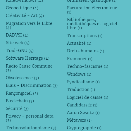
AdieuWindows
Ordinateur quantique
(4)
(1)
Géopolitique
Facturation électronique
(4)
(1)
Créativité - Art
(4)
Bibliothèques,
Migration vers le Libre
médiathèques et logiciel
libre
(4)
(1)
DADVSI
Transcriptions
(4)
(1)
Site web
Actualité
(4)
(1)
Trad-GNU
Droits humains
(4)
(1)
Software Heritage
Framanet
(4)
(1)
Radio Cause Commune
Techno-fascisme
(1)
(3)
Windows
(1)
Obsolescence
(3)
Syndicalisme
(1)
Biais - Discrimination
(3)
Traduction
(1)
Rançongiciel
(3)
Logiciel de caisse
(1)
Blockchain
(3)
Candidats.fr
(1)
Sécurité
(3)
Aaron Swartz
(1)
Privacy - personal data
Métavers
(3)
(1)
Technosolutionnisme
Cryptographie
(3)
(1)