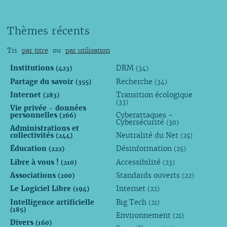
Thèmes récents
Tri
par titre
ou
par utilisation
Institutions
DRM
(423)
(34)
Partage du savoir
Recherche
(355)
(34)
Internet
Transition écologique
(283)
(33)
Vie privée - données
personnelles
Cyberattaques -
(266)
Cybersécurité
(30)
Administrations et
collectivités
Neutralité du Net
(244)
(25)
Éducation
Désinformation
(222)
(25)
Libre à vous !
Accessibilité
(210)
(23)
Associations
Standards ouverts
(200)
(22)
Le Logiciel Libre
Internet
(194)
(22)
Intelligence artificielle
Big Tech
(21)
(185)
Environnement
(21)
Divers
(160)