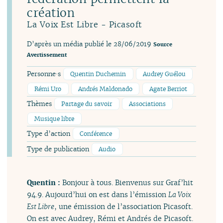
création
La Voix Est Libre - Picasoft
D’après un média publié le 28/06/2019
Source
Avertissement
Personne·s
Quentin Duchemin
Audrey Guélou
Rémi Uro
Andrés Maldonado
Agate Berriot
Thèmes
Partage du savoir
Associations
Musique libre
Type d’action
Conférence
Type de publication
Audio
Quentin :
Bonjour à tous. Bienvenus sur Graf’hit
94.9. Aujourd’hui on est dans l’émission
La Voix
Est Libre
, une émission de l’association Picasoft.
On est avec Audrey, Rémi et Andrés de Picasoft.