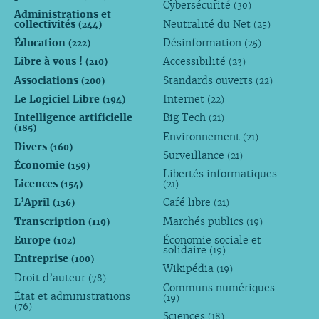
Cybersécurité
(30)
Administrations et
collectivités
Neutralité du Net
(244)
(25)
Éducation
Désinformation
(222)
(25)
Libre à vous !
Accessibilité
(210)
(23)
Associations
Standards ouverts
(200)
(22)
Le Logiciel Libre
Internet
(194)
(22)
Intelligence artificielle
Big Tech
(21)
(185)
Environnement
(21)
Divers
(160)
Surveillance
(21)
Économie
(159)
Libertés informatiques
Licences
(154)
(21)
L’April
Café libre
(136)
(21)
Transcription
Marchés publics
(119)
(19)
Europe
Économie sociale et
(102)
solidaire
(19)
Entreprise
(100)
Wikipédia
(19)
Droit d’auteur
(78)
Communs numériques
État et administrations
(19)
(76)
Sciences
(18)