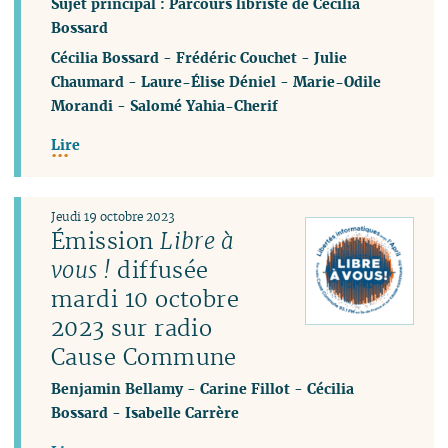
Sujet principal : Parcours libriste de Cécilia
Bossard
Cécilia Bossard
-
Frédéric Couchet
-
Julie
Chaumard
-
Laure-Élise Déniel
-
Marie-Odile
Morandi
-
Salomé Yahia-Cherif
Lire
Jeudi 19 octobre 2023
Émission
Libre à
vous !
diffusée
mardi 10 octobre
2023 sur radio
Cause Commune
Benjamin Bellamy
-
Carine Fillot
-
Cécilia
Bossard
-
Isabelle Carrère