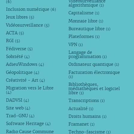
Vidéosurveillance
(6)
algorithmique
(1)
Inclusion numérique
(6)
Capitalisme
(1)
Jeux libres
(5)
Monnaie libre
(1)
Vidéosurveillance
(5)
Bureautique libre
(1)
ACTA
(5)
Plateformes
(1)
RGI
(5)
VPN
(1)
Fédiverse
(5)
Langage de
Sobriété
programmation
(4)
(1)
AdieuWindows
Ordinateur quantique
(4)
(1)
Géopolitique
Facturation électronique
(4)
(1)
Créativité - Art
(4)
Bibliothèques,
Migration vers le Libre
médiathèques et logiciel
libre
(4)
(1)
DADVSI
Transcriptions
(4)
(1)
Site web
Actualité
(4)
(1)
Trad-GNU
Droits humains
(4)
(1)
Software Heritage
Framanet
(4)
(1)
Radio Cause Commune
Techno-fascisme
(1)