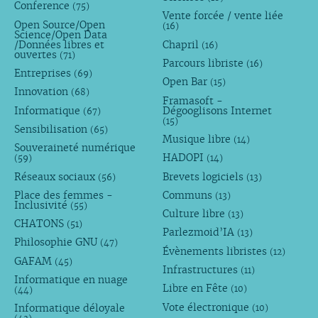
Conference
(75)
Vente forcée / vente liée
Open Source/Open
(16)
Science/Open Data
/Données libres et
Chapril
(16)
ouvertes
(71)
Parcours libriste
(16)
Entreprises
(69)
Open Bar
(15)
Innovation
(68)
Framasoft -
Informatique
Dégooglisons Internet
(67)
(15)
Sensibilisation
(65)
Musique libre
(14)
Souveraineté numérique
HADOPI
(59)
(14)
Réseaux sociaux
Brevets logiciels
(56)
(13)
Place des femmes -
Communs
(13)
Inclusivité
(55)
Culture libre
(13)
CHATONS
(51)
Parlezmoid’IA
(13)
Philosophie GNU
(47)
Évènements libristes
(12)
GAFAM
(45)
Infrastructures
(11)
Informatique en nuage
Libre en Fête
(10)
(44)
Vote électronique
Informatique déloyale
(10)