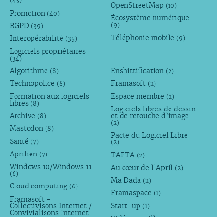
(43)
OpenStreetMap
(10)
Promotion
(40)
Écosystème numérique
RGPD
(9)
(39)
Téléphonie mobile
Interopérabilité
(9)
(35)
Logiciels propriétaires
(34)
Algorithme
Enshittification
(8)
(2)
Technopolice
Framasoft
(8)
(2)
Formation aux logiciels
Espace membre
(2)
libres
(8)
Logiciels libres de dessin
Archive
et de retouche d’image
(8)
(2)
Mastodon
(8)
Pacte du Logiciel Libre
Santé
(7)
(2)
Aprilien
TAFTA
(7)
(2)
Windows 10/Windows 11
Au cœur de l’April
(2)
(6)
Ma Dada
(2)
Cloud computing
(6)
Framaspace
(1)
Framasoft -
Collectivisons Internet /
Start-up
(1)
Convivialisons Internet