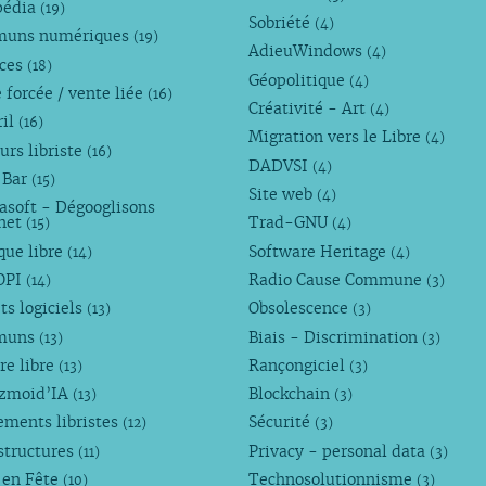
pédia
(19)
Sobriété
(4)
uns numériques
(19)
AdieuWindows
(4)
nces
(18)
Géopolitique
(4)
 forcée / vente liée
(16)
Créativité - Art
(4)
ril
(16)
Migration vers le Libre
(4)
urs libriste
(16)
DADVSI
(4)
 Bar
(15)
Site web
(4)
asoft - Dégooglisons
rnet
Trad-GNU
(15)
(4)
que libre
Software Heritage
(14)
(4)
OPI
Radio Cause Commune
(14)
(3)
ts logiciels
Obsolescence
(13)
(3)
muns
Biais - Discrimination
(13)
(3)
re libre
Rançongiciel
(13)
(3)
ezmoid’IA
Blockchain
(13)
(3)
ements libristes
Sécurité
(12)
(3)
structures
Privacy - personal data
(11)
(3)
 en Fête
Technosolutionnisme
(10)
(3)