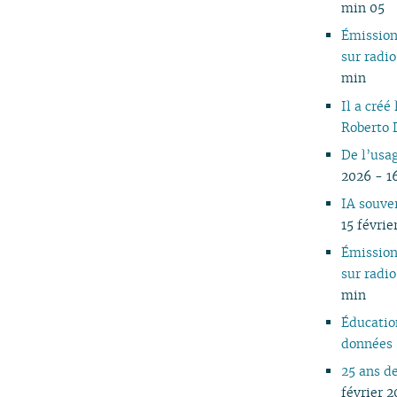
min 05
04
04
Émissio
03
03
sur rad
02
02
min
01
Il a créé
Roberto 
De l’usa
2026 - 1
IA souv
15 févrie
Émissio
sur rad
min
Éducatio
données
25 ans d
février 