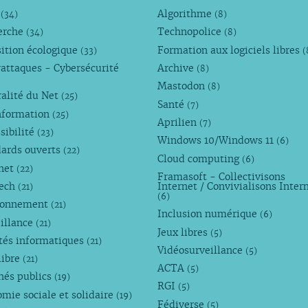
M
Algorithme
(34)
(8)
erche
Technopolice
(34)
(8)
ition écologique
Formation aux logiciels libres
(33)
(
attaques - Cybersécurité
Archive
(8)
Mastodon
(8)
alité du Net
(25)
Santé
(7)
nformation
(25)
Aprilien
(7)
sibilité
(23)
Windows 10/Windows 11
(6)
dards ouverts
(22)
Cloud computing
(6)
rnet
(22)
Framasoft - Collectivisons
Tech
Internet / Convivialisons Inter
(21)
(6)
ronnement
(21)
Inclusion numérique
(6)
illance
(21)
Jeux libres
(5)
tés informatiques
(21)
Vidéosurveillance
(5)
libre
(21)
ACTA
(5)
hés publics
(19)
RGI
(5)
mie sociale et solidaire
(19)
Fédiverse
(5)