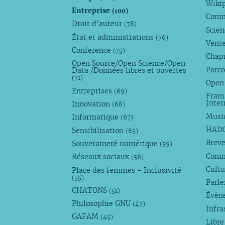
Wiki
Entreprise
(100)
Comm
Droit d’auteur
(78)
Scie
État et administrations
(76)
Vente
Conference
(75)
Chap
Open Source/Open Science/Open
Parco
Data /Données libres et ouvertes
(71)
Open
Entreprises
(69)
Fram
Inte
Innovation
(68)
Musi
Informatique
(67)
HAD
Sensibilisation
(65)
Breve
Souveraineté numérique
(59)
Com
Réseaux sociaux
(56)
Cultu
Place des femmes - Inclusivité
(55)
Parl
CHATONS
(51)
Évèn
Philosophie GNU
(47)
Infra
GAFAM
(45)
Libre