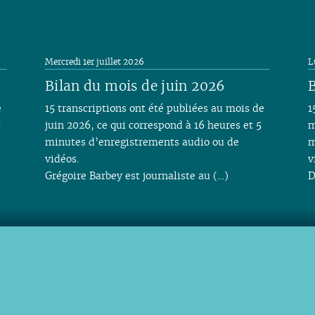
Mercredi 1er juillet 2026
L
Bilan du mois de juin 2026
B
e
15 transcriptions ont été publiées au mois de
1
t
juin 2026, ce qui correspond à 16 heures et 5
m
minutes d’enregistrements audio ou de
m
vidéos.
v
Grégoire Barbey est journaliste au (…)
D