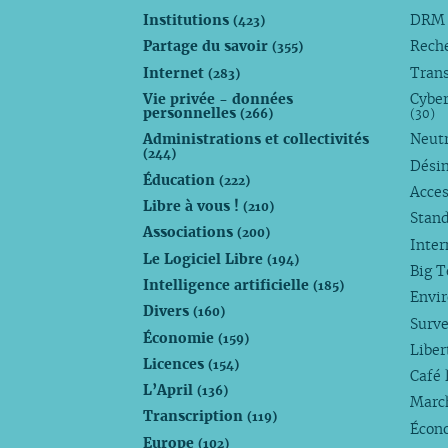
Institutions
DR
(423)
Partage du savoir
Rech
(355)
Internet
Trans
(283)
Vie privée - données
Cyber
personnelles
(266)
(30)
Administrations et collectivités
Neutr
(244)
Dési
Éducation
(222)
Acces
Libre à vous !
(210)
Stan
Associations
(200)
Inte
Le Logiciel Libre
(194)
Big 
Intelligence artificielle
(185)
Envi
Divers
(160)
Surve
Économie
(159)
Liber
Licences
(154)
Café 
L’April
(136)
Marc
Transcription
(119)
Écono
Europe
(102)