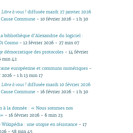
04
03
04
05
04
05
04
04
04
03
04
03
04
n
Libre à vous !
diffusée mardi 27 janvier 2026
03
01
03
04
03
04
03
03
03
02
03
02
03
io Cause Commune
- 10 février 2026 - 1 h 30
02
02
03
02
03
02
02
02
01
02
01
02
01
01
01
02
01
01
01
01
01
 la bibliothèque d’Alexandrie du logiciel :
Di Cosmo
- 12 février 2026 - 27 min 07
ge démocratique des protocoles
- 14 février
6 min 42
eraine européenne et communs numériques
-
r 2026 - 1 h 13 min 17
n
Libre à vous !
diffusée mardi 10 février 2026
io Cause Commune
- 16 février 2026 - 1 h 30
n à la donnée : « Nous sommes nos
 »
- 16 février 2026 - 6 min 23
e Wikipédia : une utopie en résistance
- 17
2026 - 58 min 45