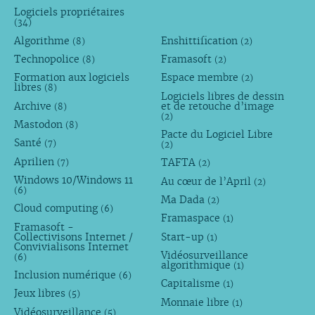
Logiciels propriétaires
(34)
Algorithme
Enshittification
(8)
(2)
Technopolice
Framasoft
(8)
(2)
Formation aux logiciels
Espace membre
(2)
libres
(8)
Logiciels libres de dessin
Archive
et de retouche d’image
(8)
(2)
Mastodon
(8)
Pacte du Logiciel Libre
Santé
(7)
(2)
Aprilien
TAFTA
(7)
(2)
Windows 10/Windows 11
Au cœur de l’April
(2)
(6)
Ma Dada
(2)
Cloud computing
(6)
Framaspace
(1)
Framasoft -
Collectivisons Internet /
Start-up
(1)
Convivialisons Internet
Vidéosurveillance
(6)
algorithmique
(1)
Inclusion numérique
(6)
Capitalisme
(1)
Jeux libres
(5)
Monnaie libre
(1)
Vidéosurveillance
(5)