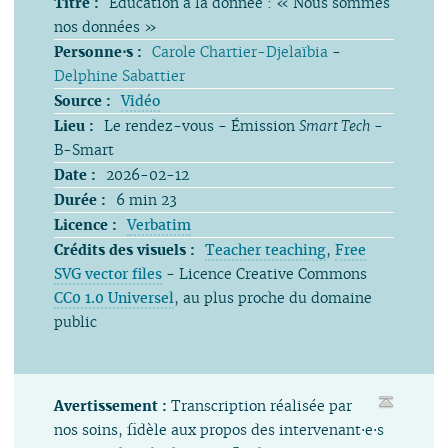
Titre :
Éducation à la donnée : « Nous sommes
nos données »
Personne⋅s :
Carole Chartier-Djelaïbia
-
Delphine Sabattier
Source :
Vidéo
Lieu :
Le rendez-vous - Émission
Smart Tech
-
B-Smart
Date :
2026-02-12
Durée :
6 min 23
Licence :
Verbatim
Crédits des visuels :
Teacher teaching
,
Free
SVG vector files
- Licence Creative Commons
CC0 1.0 Universel
, au plus proche du domaine
public
Avertissement :
Transcription réalisée par
nos soins, fidèle aux propos des intervenant⋅e⋅s