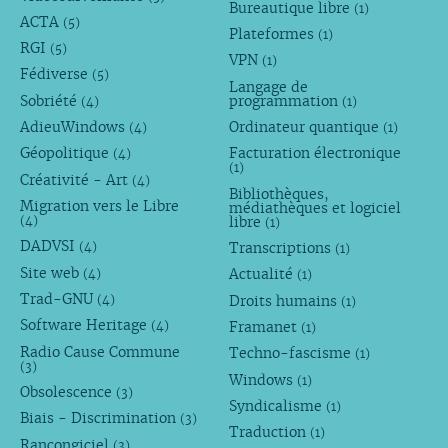
Bureautique libre
(1)
ACTA
(5)
Plateformes
(1)
RGI
(5)
VPN
(1)
Fédiverse
(5)
Langage de
Sobriété
programmation
(4)
(1)
AdieuWindows
Ordinateur quantique
(4)
(1)
Géopolitique
Facturation électronique
(4)
(1)
Créativité - Art
(4)
Bibliothèques,
Migration vers le Libre
médiathèques et logiciel
libre
(4)
(1)
DADVSI
Transcriptions
(4)
(1)
Site web
Actualité
(4)
(1)
Trad-GNU
Droits humains
(4)
(1)
Software Heritage
Framanet
(4)
(1)
Radio Cause Commune
Techno-fascisme
(1)
(3)
Windows
(1)
Obsolescence
(3)
Syndicalisme
(1)
Biais - Discrimination
(3)
Traduction
(1)
Rançongiciel
(3)