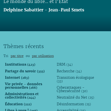
Le monde du libre... et l’État
Delphine Sabattier
-
Jean-Paul Smets
Lire
Thèmes récents
Tri
par titre
ou
par utilisation
Institutions
DRM
(423)
(34)
Partage du savoir
Recherche
(355)
(34)
Internet
Transition écologique
(283)
(33)
Vie privée - données
personnelles
Cyberattaques -
(266)
Cybersécurité
(30)
Administrations et
collectivités
Neutralité du Net
(244)
(25)
Éducation
Désinformation
(222)
(25)
Libre à vous !
Accessibilité
(210)
(23)