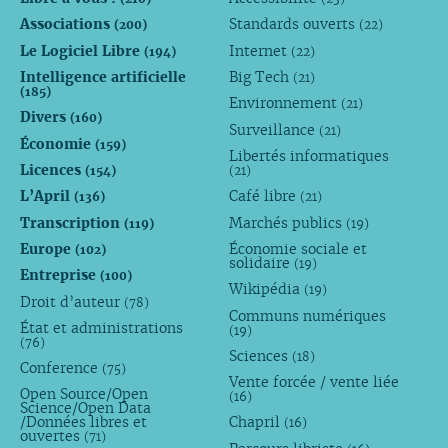
Associations
Standards ouverts
(200)
(22)
Le Logiciel Libre
Internet
(194)
(22)
Intelligence artificielle
Big Tech
(21)
(185)
Environnement
(21)
Divers
(160)
Surveillance
(21)
Économie
(159)
Libertés informatiques
Licences
(154)
(21)
L’April
Café libre
(136)
(21)
Transcription
Marchés publics
(119)
(19)
Europe
Économie sociale et
(102)
solidaire
(19)
Entreprise
(100)
Wikipédia
(19)
Droit d’auteur
(78)
Communs numériques
État et administrations
(19)
(76)
Sciences
(18)
Conference
(75)
Vente forcée / vente liée
Open Source/Open
(16)
Science/Open Data
/Données libres et
Chapril
(16)
ouvertes
(71)