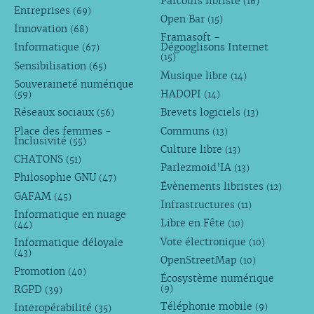
Parcours libriste
(16)
Entreprises
(69)
Open Bar
(15)
Innovation
(68)
Framasoft -
Informatique
Dégooglisons Internet
(67)
(15)
Sensibilisation
(65)
Musique libre
(14)
Souveraineté numérique
HADOPI
(59)
(14)
Réseaux sociaux
Brevets logiciels
(56)
(13)
Place des femmes -
Communs
(13)
Inclusivité
(55)
Culture libre
(13)
CHATONS
(51)
Parlezmoid’IA
(13)
Philosophie GNU
(47)
Évènements libristes
(12)
GAFAM
(45)
Infrastructures
(11)
Informatique en nuage
Libre en Fête
(10)
(44)
Vote électronique
Informatique déloyale
(10)
(43)
OpenStreetMap
(10)
Promotion
(40)
Écosystème numérique
RGPD
(9)
(39)
Téléphonie mobile
Interopérabilité
(9)
(35)