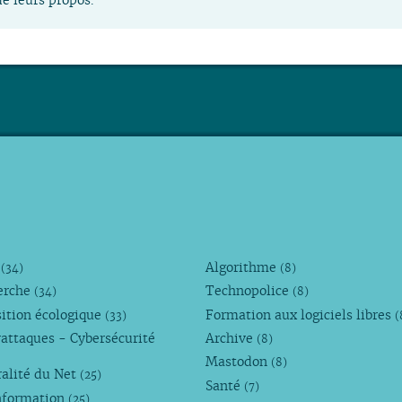
M
Algorithme
(34)
(8)
erche
Technopolice
(34)
(8)
ition écologique
Formation aux logiciels libres
(33)
(
attaques - Cybersécurité
Archive
(8)
Mastodon
(8)
alité du Net
(25)
Santé
(7)
nformation
(25)