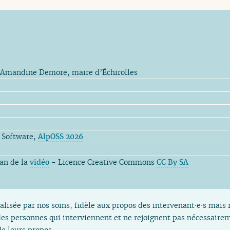
’Amandine Demore, maire d’Échirolles
 Software​,
AlpOSS 2026
ran de la
vidéo
- Licence Creative Commons
CC By SA
alisée par nos soins, fidèle aux propos des intervenant⋅e⋅s mais 
es personnes qui interviennent et ne rejoignent pas nécessaireme
e leurs propos.