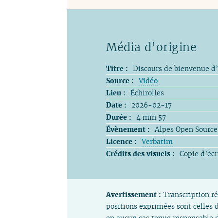
Média d’origine
Titre :
Discours de bienvenue d
Source :
Vidéo
Lieu :
Échirolles
Date :
2026-02-17
Durée :
4 min 57
Évènement :
Alpes Open Source
Licence :
Verbatim
Crédits des visuels :
Copie d’éc
Avertissement :
Transcription ré
positions exprimées sont celles d
en aucun cas tenue responsable d