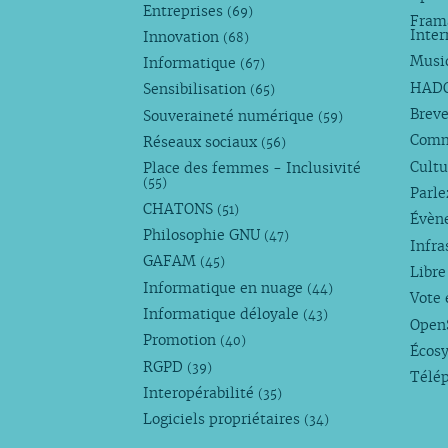
Entreprises
(69)
Fram
Inte
Innovation
(68)
Musi
Informatique
(67)
HAD
Sensibilisation
(65)
Breve
Souveraineté numérique
(59)
Com
Réseaux sociaux
(56)
Cultu
Place des femmes - Inclusivité
(55)
Parl
CHATONS
(51)
Évèn
Philosophie GNU
(47)
Infra
GAFAM
(45)
Libre
Informatique en nuage
(44)
Vote 
Informatique déloyale
(43)
Open
Promotion
(40)
Écos
RGPD
(39)
Télé
Interopérabilité
(35)
Logiciels propriétaires
(34)