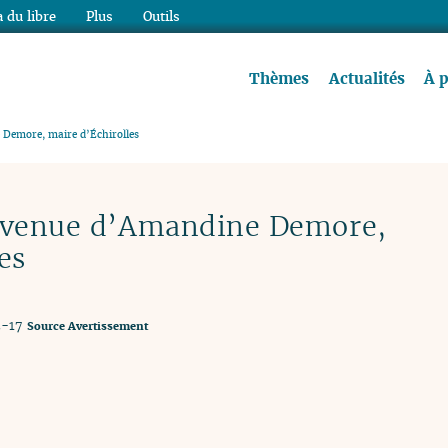
 du libre
Plus
Outils
re à lire !
Thèmes
Actualités
À 
 Demore, maire d’Échirolles
envenue d’Amandine Demore,
es
2-17
Source
Avertissement