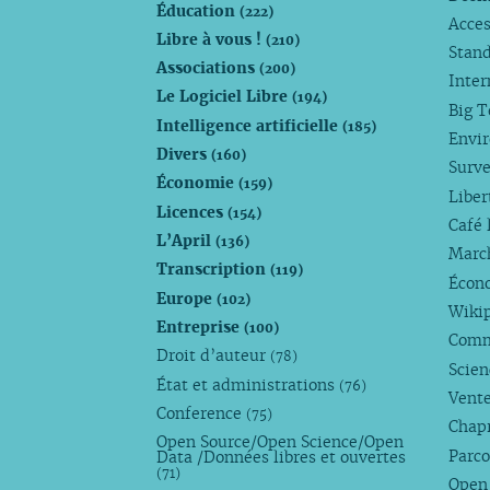
Éducation
(222)
Acces
Libre à vous !
(210)
Stan
Associations
(200)
Inte
Le Logiciel Libre
(194)
Big 
Intelligence artificielle
(185)
Envi
Divers
(160)
Surve
Économie
(159)
Liber
Licences
(154)
Café 
L’April
(136)
Marc
Transcription
(119)
Écono
Europe
(102)
Wiki
Entreprise
(100)
Comm
Droit d’auteur
(78)
Scie
État et administrations
(76)
Vente
Conference
(75)
Chap
Open Source/Open Science/Open
Parco
Data /Données libres et ouvertes
(71)
Open