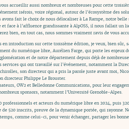
e vous accueillir aussi nombreux et nombreuses pour cette troisi
vénement isérois, voire régional, autour de l’écosystème des solu
 avons fait le choix de nous délocaliser à La Rampe, notre belle 
e et face à l’affluence grandissante à AlpOSS, il nous fallait un 
rez bien, en tout cas, nous sommes vraiment ravis de vous accuei
en introduction sur cette troisième édition, je veux, bien sûr, 
ent du numérique libre, Aurélien Farge, qui porte les enjeux du 
agglomération et de notre département depuis déjà de nombreuse
ts services qui ont travaillé sur l’événement, notamment la Direct
hirolles, son directeur qui a pris la parole juste avant moi, Nico
n directeur Philippe Le Brouster.
ateurs, OW2 et Belledonne Communications, pour leur engagemen
 nombreux sponsors, notamment l’Université Grenoble-Alpes.
0 professionnels et acteurs du numérique libre en 2024, puis 320
fre de 520 inscrits, preuve de la dynamique portée, qui rayonne
temps, comme celui-ci, pour venir échanger, partager les bonnes