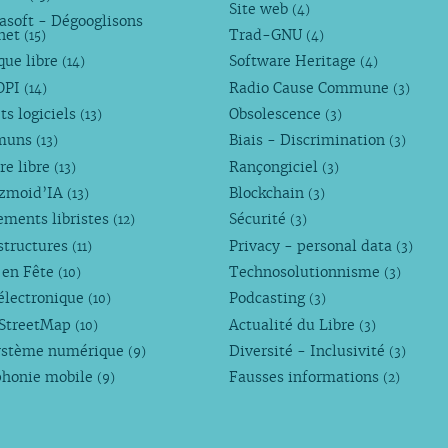
Site web
(4)
asoft - Dégooglisons
rnet
Trad-GNU
(15)
(4)
que libre
Software Heritage
(14)
(4)
OPI
Radio Cause Commune
(14)
(3)
ts logiciels
Obsolescence
(13)
(3)
muns
Biais - Discrimination
(13)
(3)
re libre
Rançongiciel
(13)
(3)
ezmoid’IA
Blockchain
(13)
(3)
ements libristes
Sécurité
(12)
(3)
structures
Privacy - personal data
(11)
(3)
 en Fête
Technosolutionnisme
(10)
(3)
électronique
Podcasting
(10)
(3)
StreetMap
Actualité du Libre
(10)
(3)
ystème numérique
Diversité - Inclusivité
(9)
(3)
phonie mobile
Fausses informations
(9)
(2)