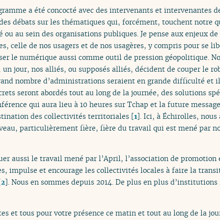
gramme a été concocté avec des intervenants et intervenantes d
des débats sur les thématiques qui, forcément, touchent notre quo
vé ou au sein des organisations publiques. Je pense aux enjeux d
s, celle de nos usagers et de nos usagères, y compris pour se li
iser le numérique aussi comme outil de pression géopolitique. N
, un jour, nos alliés, ou supposés alliés, décident de couper le ro
rand nombre d’administrations seraient en grande difficulté et il
ets seront abordés tout au long de la journée, des solutions spé
conférence qui aura lieu à 10 heures sur Tchap et la future messag
ination des collectivités territoriales
[
1
]
. Ici, à Échirolles, nou
eau, particulièrement fière, fière du travail qui est mené par n
uer aussi le travail mené par l’April, l’association de promotion e
 impulse et encourage les collectivités locales à faire la trans
[
2
]
. Nous en sommes depuis 2014. De plus en plus d’institutions 
tes et tous pour votre présence ce matin et tout au long de la jour