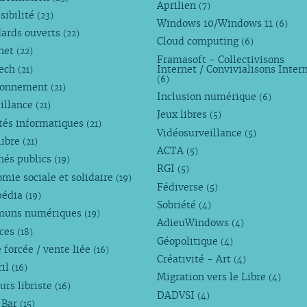
Aprilien
(7)
sibilité
(23)
Windows 10/Windows 11
(6)
dards ouverts
(22)
Cloud computing
(6)
rnet
(22)
Framasoft - Collectivisons
Tech
Internet / Convivialisons Inter
(21)
(6)
ronnement
(21)
Inclusion numérique
(6)
illance
(21)
Jeux libres
(5)
tés informatiques
(21)
Vidéosurveillance
(5)
libre
(21)
ACTA
(5)
hés publics
(19)
RGI
(5)
mie sociale et solidaire
(19)
Fédiverse
(5)
pédia
(19)
Sobriété
(4)
uns numériques
(19)
AdieuWindows
(4)
nces
(18)
Géopolitique
(4)
 forcée / vente liée
(16)
Créativité - Art
(4)
ril
(16)
Migration vers le Libre
(4)
urs libriste
(16)
DADVSI
(4)
 Bar
(15)