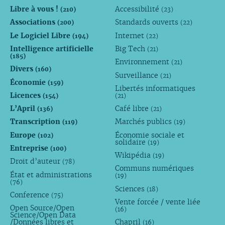
Libre à vous !
Accessibilité
(210)
(23)
Associations
Standards ouverts
(200)
(22)
Le Logiciel Libre
Internet
(194)
(22)
Intelligence artificielle
Big Tech
(21)
(185)
Environnement
(21)
Divers
(160)
Surveillance
(21)
Économie
(159)
Libertés informatiques
Licences
(154)
(21)
L’April
Café libre
(136)
(21)
Transcription
Marchés publics
(119)
(19)
Europe
Économie sociale et
(102)
solidaire
(19)
Entreprise
(100)
Wikipédia
(19)
Droit d’auteur
(78)
Communs numériques
État et administrations
(19)
(76)
Sciences
(18)
Conference
(75)
Vente forcée / vente liée
Open Source/Open
(16)
Science/Open Data
/Données libres et
Chapril
(16)