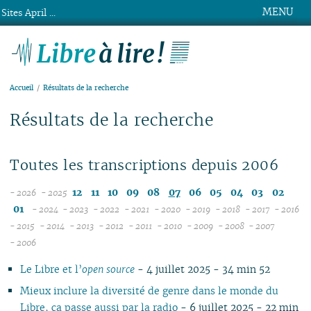
MENU
Sites April ...
Libre à lire !
Accueil
Résultats de la recherche
Résultats de la recherche
Toutes les transcriptions depuis 2006
12
11
10
09
08
07
06
05
04
03
02
- 2026
- 2025
08
01
- 2024
- 2023
- 2022
- 2021
- 2020
- 2019
- 2018
- 2017
- 2016
07
12
12
12
12
12
12
12
12
1
- 2015
- 2014
- 2013
- 2012
- 2011
- 2010
- 2009
- 2008
- 2007
12
06
11
12
11
12
11
12
11
12
11
12
11
04
11
12
11
04
1
- 2006
11
05
10
10
11
10
10
10
11
10
11
10
11
10
10
11
10
1
Le Libre et l’
open source
- 4 juillet 2025 - 34 min 52
10
04
09
10
09
09
09
09
09
10
09
10
09
09
10
09
0
09
03
08
09
08
08
08
08
08
09
08
09
08
08
06
08
0
Mieux inclure la diversité de genre dans le monde du
08
02
07
08
07
04
07
07
07
08
07
08
07
07
01
07
0
Libre, ça passe aussi par la radio
- 6 juillet 2025 - 22 min