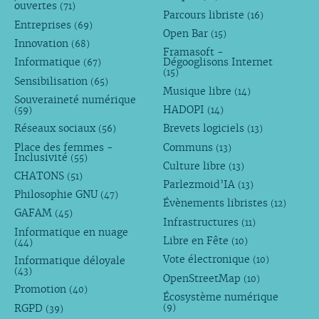
ouvertes
(71)
Parcours libriste
(16)
Entreprises
(69)
Open Bar
(15)
Innovation
(68)
Framasoft -
Informatique
Dégooglisons Internet
(67)
(15)
Sensibilisation
(65)
Musique libre
(14)
Souveraineté numérique
HADOPI
(59)
(14)
Réseaux sociaux
Brevets logiciels
(56)
(13)
Place des femmes -
Communs
(13)
Inclusivité
(55)
Culture libre
(13)
CHATONS
(51)
Parlezmoid’IA
(13)
Philosophie GNU
(47)
Évènements libristes
(12)
GAFAM
(45)
Infrastructures
(11)
Informatique en nuage
Libre en Fête
(10)
(44)
Vote électronique
Informatique déloyale
(10)
(43)
OpenStreetMap
(10)
Promotion
(40)
Écosystème numérique
RGPD
(9)
(39)