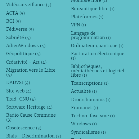
Monnaie libre
(1)
Vidéosurveillance
(5)
Bureautique libre
(1)
ACTA
(5)
Plateformes
(1)
RGI
(5)
VPN
(1)
Fédiverse
(5)
Langage de
Sobriété
programmation
(4)
(1)
AdieuWindows
Ordinateur quantique
(4)
(1)
Géopolitique
Facturation électronique
(4)
(1)
Créativité - Art
(4)
Bibliothèques,
Migration vers le Libre
médiathèques et logiciel
libre
(4)
(1)
DADVSI
Transcriptions
(4)
(1)
Site web
Actualité
(4)
(1)
Trad-GNU
Droits humains
(4)
(1)
Software Heritage
Framanet
(4)
(1)
Radio Cause Commune
Techno-fascisme
(1)
(3)
Windows
(1)
Obsolescence
(3)
Syndicalisme
(1)
Biais - Discrimination
(3)