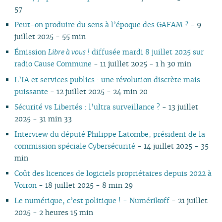
07
01
06
07
06
02
06
06
06
07
06
07
06
06
06
0
57
06
05
06
05
05
04
05
06
05
06
05
05
05
0
Peut-on produire du sens à l’époque des GAFAM ?
- 9
05
04
04
04
04
03
04
05
04
05
04
04
04
0
juillet 2025 - 55 min
04
03
03
03
03
01
03
04
03
04
03
03
03
0
Émission
Libre à vous !
diffusée mardi 8 juillet 2025 sur
03
02
02
02
02
02
03
02
03
02
02
02
0
radio Cause Commune
- 11 juillet 2025 - 1 h 30 min
02
01
01
01
01
01
02
01
01
01
0
01
L’IA et services publics : une révolution discrète mais
puissante
- 12 juillet 2025 - 24 min 20
Sécurité vs Libertés : l’ultra surveillance ?
- 13 juillet
2025 - 31 min 33
Interview du député Philippe Latombe, président de la
commission spéciale Cybersécurité
- 14 juillet 2025 - 35
min
Coût des licences de logiciels propriétaires depuis 2022 à
Voiron
- 18 juillet 2025 - 8 min 29
Le numérique, c’est politique ! - Numérikoff
- 21 juillet
2025 - 2 heures 15 min