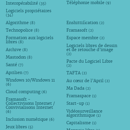
Téléphonie mobile
Interopérabilité
(9)
(35)
Logiciels propriétaires
(34)
Algorithme
Enshittification
(8)
(2)
Technopolice
Framasoft
(8)
(2)
Formation aux logiciels
Espace membre
(2)
libres
(8)
Logiciels libres de dessin
Archive
et de retouche d’image
(8)
(2)
Mastodon
(8)
Pacte du Logiciel Libre
Santé
(7)
(2)
Aprilien
TAFTA
(7)
(2)
Windows 10/Windows 11
Au cœur de l’April
(2)
(6)
Ma Dada
(2)
Cloud computing
(6)
Framaspace
(1)
Framasoft -
Collectivisons Internet /
Start-up
(1)
Convivialisons Internet
Vidéosurveillance
(6)
algorithmique
(1)
Inclusion numérique
(6)
Capitalisme
(1)
Jeux libres
(5)