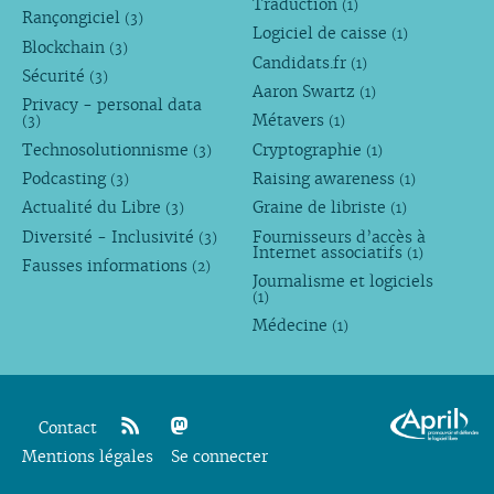
Traduction
(1)
Rançongiciel
(3)
Logiciel de caisse
(1)
Blockchain
(3)
Candidats.fr
(1)
Sécurité
(3)
Aaron Swartz
(1)
Privacy - personal data
Métavers
(3)
(1)
Technosolutionnisme
Cryptographie
(3)
(1)
Podcasting
Raising awareness
(3)
(1)
Actualité du Libre
Graine de libriste
(3)
(1)
Diversité - Inclusivité
Fournisseurs d’accès à
(3)
Internet associatifs
(1)
Fausses informations
(2)
Journalisme et logiciels
(1)
Médecine
(1)
Contact
Mentions légales
rss
mastodon
Se connecter