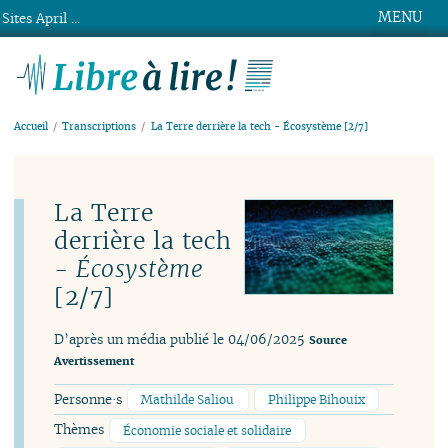
MENU
Sites April ...
Libre à lire !
Accueil
Transcriptions
La Terre derrière la tech - Écosystème [2/7]
La Terre
derrière la tech
-
Écosystème
[2/7]
D’après un média publié le 04/06/2025
Source
Avertissement
Personne·s
Mathilde Saliou
Philippe Bihouix
Thèmes
Économie sociale et solidaire